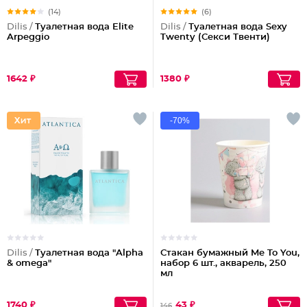
(14)
(6)
Dilis /
Туалетная вода Elite
Dilis /
Туалетная вода Sexy
Arpeggio
Twenty (Секси Твенти)
1642 ₽
1380 ₽
-70%
Dilis /
Туалетная вода "Alpha
Стакан бумажный Me To You,
& omega"
набор 6 шт., акварель, 250
мл
1740 ₽
43 ₽
146