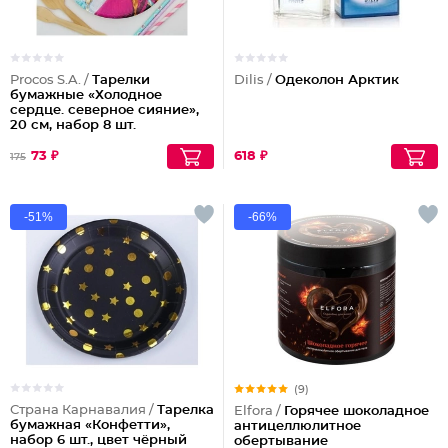
Procos S.A. /
Тарелки
Dilis /
Одеколон Арктик
бумажные «Холодное
сердце. северное сияние»,
20 см, набор 8 шт.
73 ₽
618 ₽
175
-51%
-66%
(9)
Страна Карнавалия /
Тарелка
Elfora /
Горячее шоколадное
бумажная «Конфетти»,
антицеллюлитное
набор 6 шт., цвет чёрный
обертывание