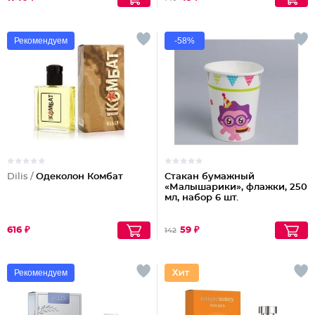
Рекомендуем
-58%
Dilis /
Одеколон Комбат
Стакан бумажный
«Малышарики», флажки, 250
мл, набор 6 шт.
616 ₽
59 ₽
142
Рекомендуем