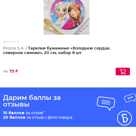
Procos S.A. /
Тарелки бумажные «Холодное сердце.
северное сияние», 20 см, набор 8 шт.
73 ₽
175
Дарим баллы за
отзывы
10 баллов
за отзыв*
20 баллов
за отзыв с фото товара