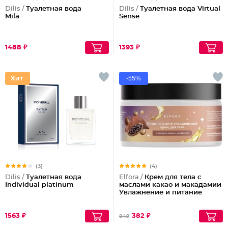
Dilis /
Туалетная вода
Dilis /
Туалетная вода Virtual
Mila
Sense
1488 ₽
1393 ₽
-55%
(3)
(4)
Dilis /
Туалетная вода
Elfora /
Крем для тела с
Individual platinum
маслами какао и макадамии
Увлажнение и питание
1563 ₽
382 ₽
849