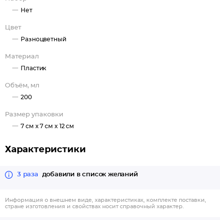
Нет
Цвет
Разноцветный
Материал
Пластик
Объём, мл
200
Размер упаковки
7 см x 7 см x 12 см
Характеристики
3 раза
добавили в список желаний
Информация о внешнем виде, характеристиках, комплекте поставки,
стране изготовления и свойствах носит справочный характер.