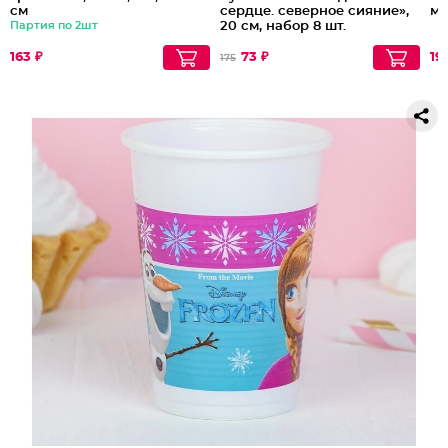
см
сердце. северное сияние»,
мл
Партия по 2шт
20 см, набор 8 шт.
163 ₽
73 ₽
19
175