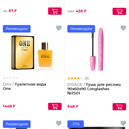
57 ₽
435 ₽
118
1280
Рекомендуем
Рекомендуем
(9)
Dilis /
Туалетная вода
DIVAGE /
Тушь для ресниц
One
90x60x90 Longlashes
№7501
1449 ₽
548 ₽
Рекомендуем
-70%