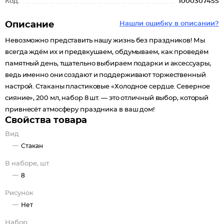
Код:
1000307455
Описание
Нашли ошибку в описании?
Невозможно представить нашу жизнь без праздников! Мы
всегда ждём их и предвкушаем, обдумываем, как проведём
памятный день, тщательно выбираем подарки и аксессуары,
ведь именно они создают и поддерживают торжественный
настрой. Стаканы пластиковые «Холодное сердце. Северное
сияние», 200 мл, набор 8 шт. — это отличный выбор, который
привнесёт атмосферу праздника в ваш дом!
Свойства товара
Вид
Стакан
В наборе, шт.
8
Рисунок
Нет
Набор