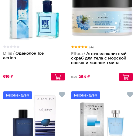
(4)
Dilis /
Одеколон Ice
Elfora /
Антицеллюлитный
action
скраб для тела с морской
солью и маслом тмина
616 ₽
254 ₽
849
Рекомендуем
Рекомендуем