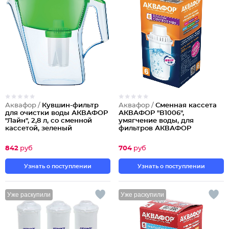
Аквафор /
Кувшин-фильтр
Аквафор /
Сменная кассета
для очистки воды АКВАФОР
АКВАФОР "В1006",
"Лайн", 2,8 л, со сменной
умягчение воды, для
кассетой, зеленый
фильтров АКВАФОР
Партия по 2шт
842
руб
704
руб
Узнать о поступлении
Узнать о поступлении
Уже раскупили
Уже раскупили