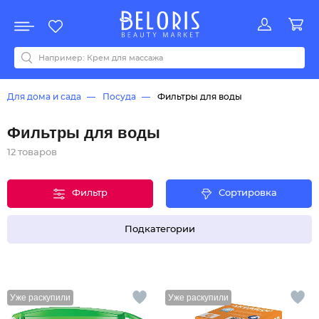
Распродажа
Акции
Новинки
Хит продаж
Все бренды
0-9
A
B
C
D
E
F
G
H
I
J
K
L
M
N
O
P
Q
R
S
T
U
V
W
Y
Z
А
Б
В
Д
З
И
М
О
К
Л
Н
П
Р
С
Т
У
Ф
Ч
Для дома и сада
Посуда
Фильтры для воды
Фильтры для воды
12 товаров
Фильтр
Сортировка
Подкатегории
Уже раскупили
Уже раскупили