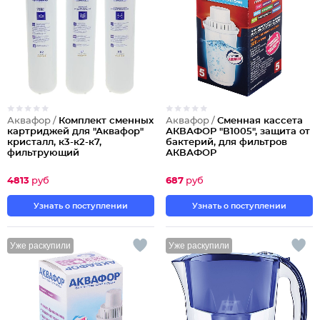
Аквафор /
Комплект сменных
Аквафор /
Сменная кассета
картриджей для "Аквафор"
АКВАФОР "В1005", защита от
кристалл, к3-к2-к7,
бактерий, для фильтров
фильтрующий
АКВАФОР
Партия по 2шт
4813
руб
687
руб
Узнать о поступлении
Узнать о поступлении
Уже раскупили
Уже раскупили