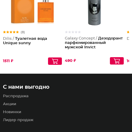
(8)
Galaxy Concept /
Дезодорант
Dilis /
Туалетная вода
Dil
парфюмированный
Unique sunny
мужской Invict
490 ₽
1511 ₽
16
С нами выгодно
Распродажа
Акции
Новинки
Лидер продаж