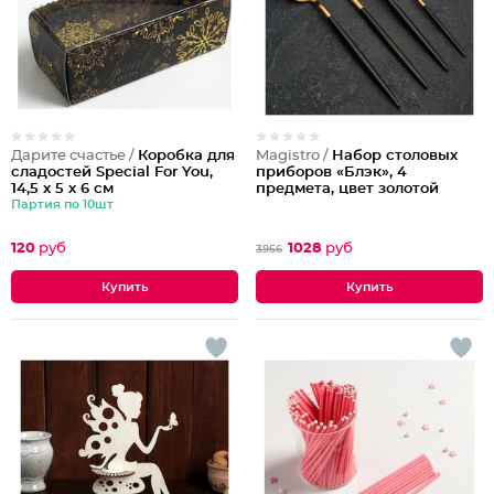
Дарите счастье /
Коробка для
Magistro /
Набор столовых
сладостей Special For You,
приборов «Блэк», 4
14,5 х 5 х 6 см
предмета, цвет золотой
Партия по 10шт
120
руб
1028
руб
3956