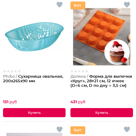
Phibo /
Сухарница овальная,
Доляна /
Форма для выпечки
200x265x90 мм
«Круг», 28×21 см, 12 ячеек
(D=6 см, D по дну = 3,5 см)
131
руб
431
руб