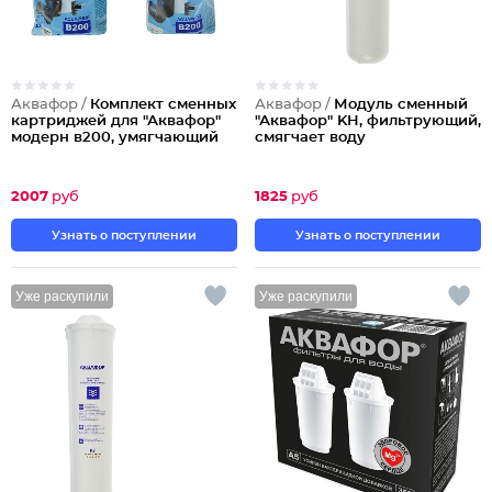
Аквафор /
Комплект сменных
Аквафор /
Модуль сменный
картриджей для "Аквафор"
"Аквафор" KH, фильтрующий,
модерн в200, умягчающий
смягчает воду
2007
руб
1825
руб
Узнать о поступлении
Узнать о поступлении
Уже раскупили
Уже раскупили