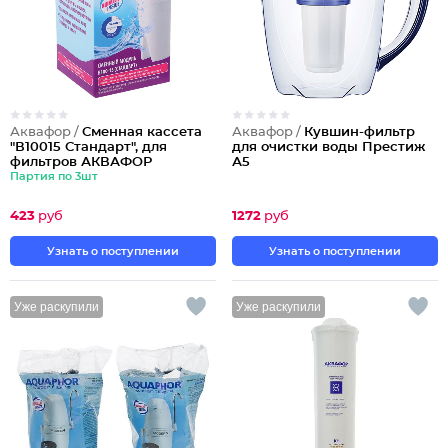
Аквафор /
Сменная кассета
Аквафор /
Кувшин-фильтр
"В10015 Стандарт", для
для очистки воды Престиж
фильтров АКВАФОР
А5
Партия по 3шт
423
руб
1272
руб
Узнать о поступлении
Узнать о поступлении
Уже раскупили
Уже раскупили