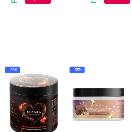
-66%
-55%