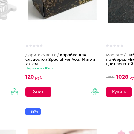
Дарите счастье /
Коробка для
Magistro /
Наб
сладостей Special For You, 14,5 х 5
приборов «Бл
х 6 см
цвет золотой
Партия по 10шт
120
1028
3956
руб
ру
-68%