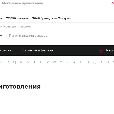
Мобильное приложение
ов
721890
товаров
7046
брендов из 74 стран
Пункты выдачи заказов
исконт
Косметика Белита
Рас
O
P
Q
R
S
T
U
V
W
Y
Z
А
Б
В
Д
З
И
иготовления