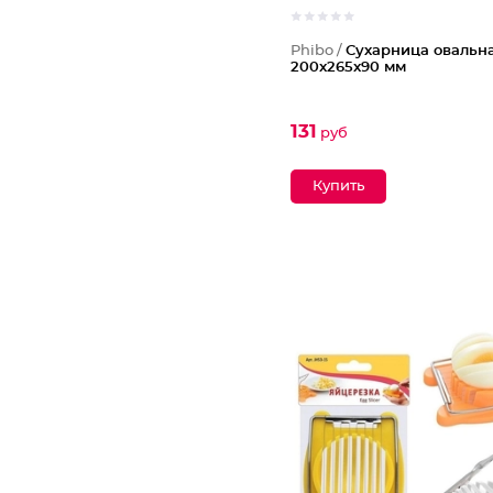
Phibo /
Сухарница овальна
200x265x90 мм
131
руб