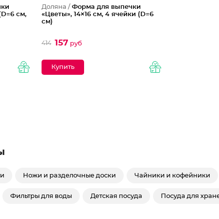
чки
Доляна /
Форма для выпечки
(D=6 см,
«Цветы», 14×16 см, 4 ячейки (D=6
см)
157
414
руб
ы
ти
Ножи и разделочные доски
Чайники и кофейники
Фильтры для воды
Детская посуда
Посуда для хран