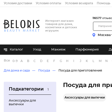
Условия доставки
Условия оплаты
Условия возврата
Помощь
116577
отзыв
Интернет-магазин
товаров для дома,
косметики и детских
игрушек
Москва
Каталог
Уход
Макияж
Парфюмерия
Д
Все бренды
0-9
A
B
C
D
E
F
G
H
I
J
K
L
M
N
Для дома и сада
Посуда
Посуда для приготовления
Посуда для пр
Подкатегории
1
Аксессуары для выпечки
Аксессуары для
выпечки