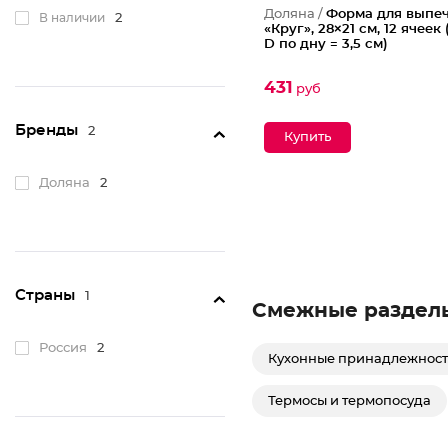
Доляна /
Форма для выпе
В наличии
2
«Круг», 28×21 см, 12 ячеек 
D по дну = 3,5 см)
431
руб
Бренды
2
Доляна
2
Страны
1
Смежные раздел
Россия
2
Кухонные принадлежнос
Термосы и термопосуда