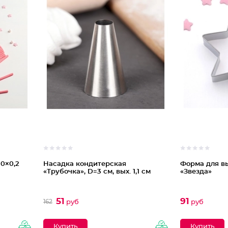
0×0,2
Насадка кондитерская
Форма для в
«Трубочка», D=3 см, вых. 1,1 см
«Звезда»
51
91
162
руб
руб