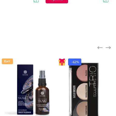
-62%
Набор д