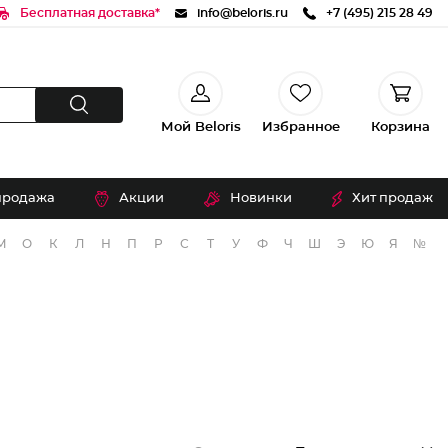
Бесплатная доставка*
info@beloris.ru
+7 (495) 215 28 49
Мой Beloris
Избранное
Корзина
продажа
Акции
Новинки
Хит продаж
М
О
К
Л
Н
П
Р
С
Т
У
Ф
Ч
Ш
Э
Ю
Я
№