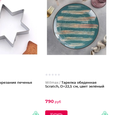
ырезания печенья
Wilmax /
Тарелка обеденная
Scratch, D=22,5 см, цвет зелёный
790
руб