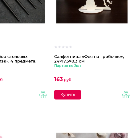
ор столовых
Салфетница «Фея на грибочке»,
эк», 4 предмета,
24×17,5×0,3 см
Партия по 2шт
163
б
руб