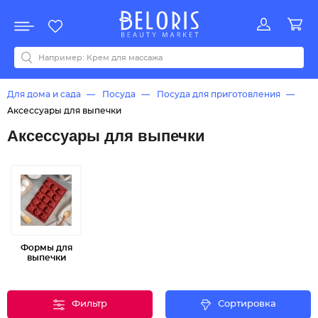
Распродажа
Акции
Новинки
Хит продаж
Все бренды
0-9
A
B
C
D
E
F
G
H
I
J
K
L
M
N
O
P
Q
R
S
T
U
V
W
Y
Z
А
Б
В
Д
З
И
М
О
К
Л
Н
П
Р
С
Т
У
Ф
Ч
Для дома и сада
Посуда
Посуда для приготовления
Аксессуары для выпечки
Аксессуары для выпечки
Формы для
выпечки
Фильтр
Сортировка