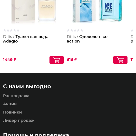
Dilis /
Туалетная вода
Dilis /
Одеколон Ice
Dil
Adagio
action
& 
1449 ₽
616 ₽
17
С нами выгодно
Распродажа
Акции
Новинки
Лидер продаж
Помощь и поддержка