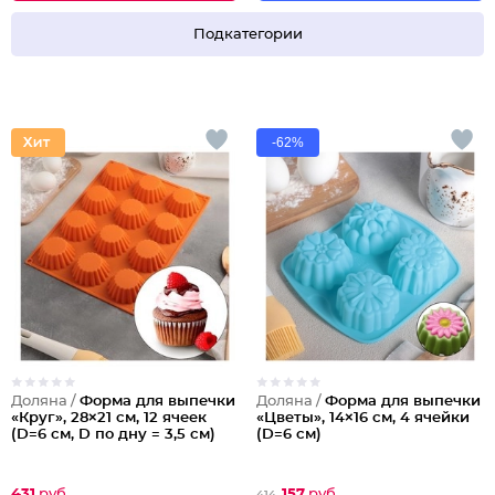
Подкатегории
-62%
Доляна /
Форма для выпечки
Доляна /
Форма для выпечки
«Круг», 28×21 см, 12 ячеек
«Цветы», 14×16 см, 4 ячейки
(D=6 см, D по дну = 3,5 см)
(D=6 см)
431
руб
157
руб
414