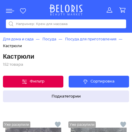
Распродажа
Акции
Новинки
Хит продаж
Все бренды
0-9
A
B
C
D
E
F
G
H
I
J
K
L
M
N
O
P
Q
R
S
T
U
V
W
Y
Z
А
Б
В
Д
З
И
М
О
К
Л
Н
П
Р
С
Т
У
Ф
Ч
Для дома и сада
Посуда
Посуда для приготовления
Кастрюли
Кастрюли
152 товара
Фильтр
Сортировка
Подкатегории
Уже раскупили
Уже раскупили