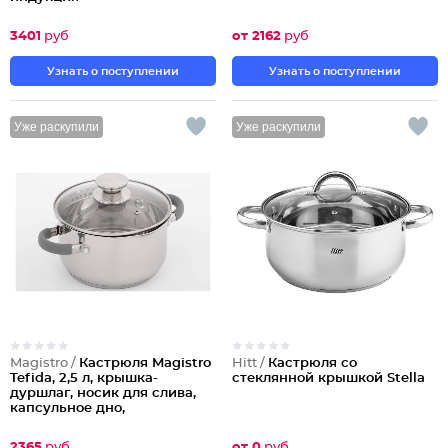
3401
руб
от 2162
руб
Узнать о поступлении
Узнать о поступлении
Уже раскупили
Уже раскупили
Magistro /
Кастрюля Magistro
Hitt /
Кастрюля со
Tefida, 2,5 л, крышка-
стеклянной крышкой Stella
дуршлаг, носик для слива,
капсульное дно,
силиконовые ручки
2365
руб
от 0
руб