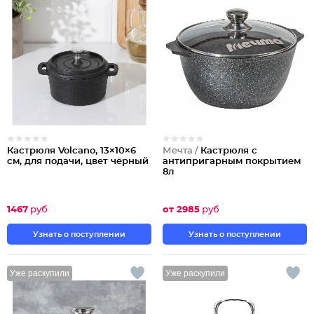
Кастрюля Volcano, 13×10×6
Мечта /
Кастрюля с
см, для подачи, цвет чёрный
антипригарным покрытием
8л
1467
руб
от 2985
руб
Узнать о поступлении
Узнать о поступлении
Уже раскупили
Уже раскупили