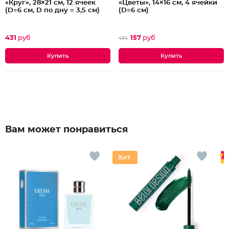
«Круг», 28×21 см, 12 ячеек
«Цветы», 14×16 см, 4 ячейки
(D=6 см, D по дну = 3,5 см)
(D=6 см)
431
руб
157
руб
414
Вам может понравиться