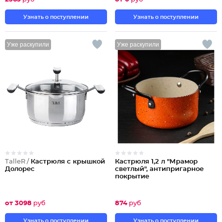
Узнать о поступлении
Узнать о поступлении
Уже раскупили
Уже раскупили
TalleR /
Кастрюля с крышкой
Кастрюля 1,2 л "Мрамор
Долорес
светлый", антипригарное
покрытие
от 3098
руб
874
руб
Узнать о поступлении
Узнать о поступлении