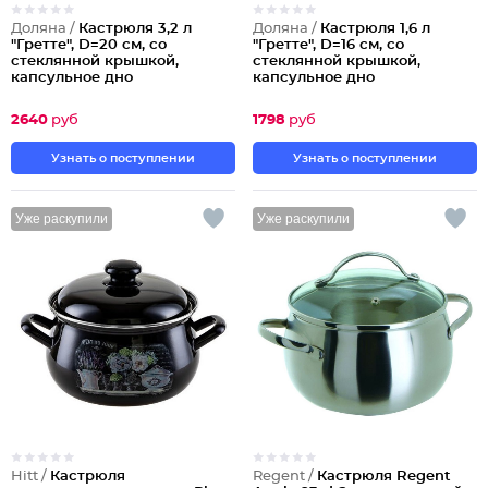
Доляна /
Кастрюля 3,2 л
Доляна /
Кастрюля 1,6 л
"Гретте", D=20 см, со
"Гретте", D=16 см, со
стеклянной крышкой,
стеклянной крышкой,
капсульное дно
капсульное дно
2640
руб
1798
руб
Узнать о поступлении
Узнать о поступлении
Уже раскупили
Уже раскупили
Hitt /
Кастрюля
Regent /
Кастрюля Regent