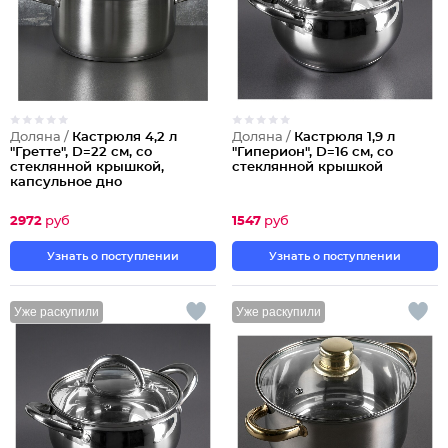
Доляна /
Кастрюля 4,2 л
Доляна /
Кастрюля 1,9 л
"Гретте", D=22 см, со
"Гиперион", D=16 см, со
стеклянной крышкой,
стеклянной крышкой
капсульное дно
2972
руб
1547
руб
Узнать о поступлении
Узнать о поступлении
Уже раскупили
Уже раскупили