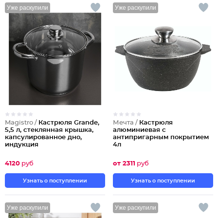
Уже раскупили
Уже раскупили
Magistro /
Кастрюля Grande,
Мечта /
Кастрюля
5,5 л, стеклянная крышка,
алюминиевая с
капсулированное дно,
антипригарным покрытием
индукция
4л
4120
руб
от 2311
руб
Узнать о поступлении
Узнать о поступлении
Уже раскупили
Уже раскупили