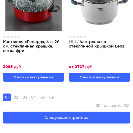
Кастрюля «Ренард», 4 л, 26
Hitt /
Кастрюля со
см, стеклянная крышка,
стеклянной крышкой Lenz
сетка фри
2095
руб
от 2727
руб
Узнать о поступлении
Узнать о поступлении
01
02
03
04
05
06
30
товаров из
152
Следующая страница