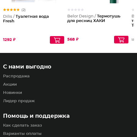
(2)
Belor Design /
Термотушь
Be
Dilis /
Туалетная вода
для ресниц ХАКИ
то
Fresh
То
568 ₽
1292 ₽
138
С нами выгодно
Распродажа
Акции
Новинки
Лидер продаж
Помощь и поддержка
Как сделать заказ
Варианты оплаты