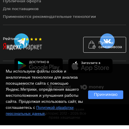
Публичная оферта
Для поставщиков
Применяются рекомендательные технологии
Рейтинг
Пункты
самовывоза
Мы используем файлы cookie и
аналогичные технологии для анализа
посещаемости сайта с помощью
Яндекс.Метрики, определения вашего
Принимаю
местоположения и улучшения работы
сайта. Продолжая использовать сайт, вы
соглашаетесь с
Политикой обработки
Ⓒ Интернет-магазин
.
персональных данных
Белорис 2012 - 2026 Все
права защищены