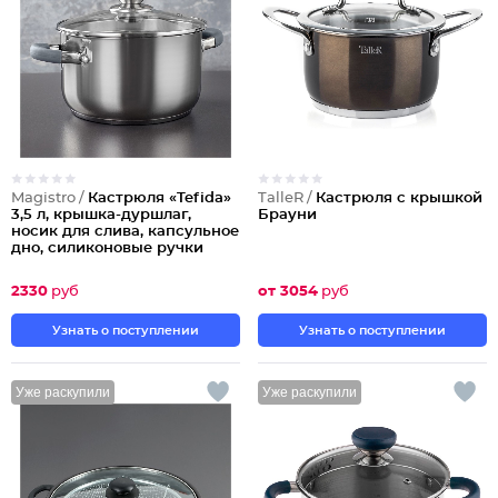
Magistro /
Кастрюля «Tefida»
TalleR /
Кастрюля с крышкой
3,5 л, крышка-дуршлаг,
Брауни
носик для слива, капсульное
дно, силиконовые ручки
2330
руб
от 3054
руб
Узнать о поступлении
Узнать о поступлении
Уже раскупили
Уже раскупили