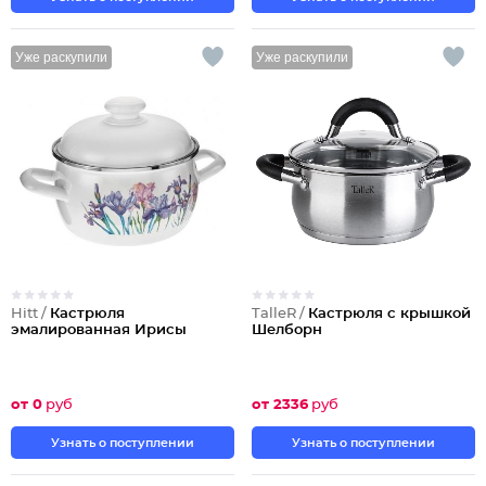
Уже раскупили
Уже раскупили
Hitt /
Кастрюля
TalleR /
Кастрюля с крышкой
эмалированная Ирисы
Шелборн
от 0
руб
от 2336
руб
Узнать о поступлении
Узнать о поступлении