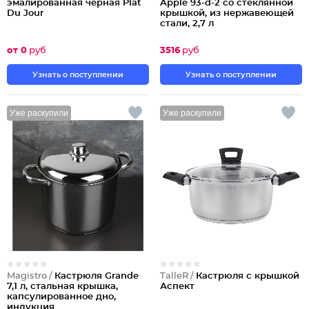
эмалированная черная Plat
Apple 93-d-2 со стеклянной
Du Jour
крышкой, из нержавеющей
стали, 2,7 л
от 0
руб
3516
руб
Узнать о поступлении
Узнать о поступлении
Уже раскупили
Уже раскупили
Magistro /
Кастрюля Grande
TalleR /
Кастрюля с крышкой
7,1 л, стальная крышка,
Аспект
капсулированное дно,
индукция