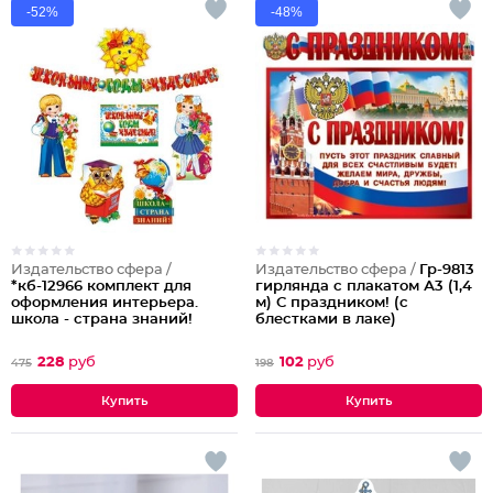
-52%
-48%
Издательство сфера /
Издательство сфера /
Гр-9813
*кб-12966 комплект для
гирлянда с плакатом А3 (1,4
оформления интерьера.
м) С праздником! (с
школа - страна знаний!
блестками в лаке)
228
руб
102
руб
475
198