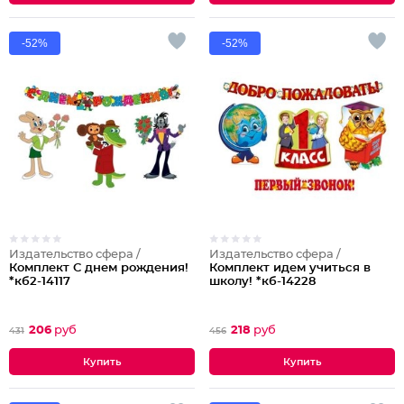
-52%
-52%
Издательство сфера /
Издательство сфера /
Комплект С днем рождения!
Комплект идем учиться в
*кб2-14117
школу! *кб-14228
206
руб
218
руб
431
456