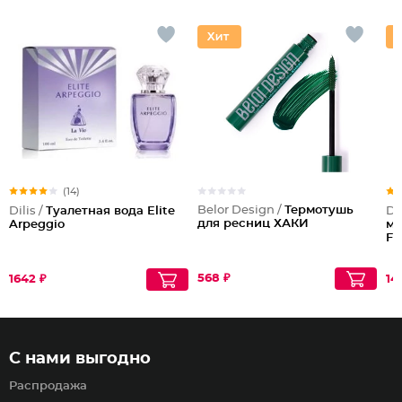
(14)
Belor Design /
Термотушь
Dilis /
Туалетная вода Elite
Dil
для ресниц ХАКИ
Arpeggio
му
Fa
568 ₽
1642 ₽
14
С нами выгодно
Распродажа