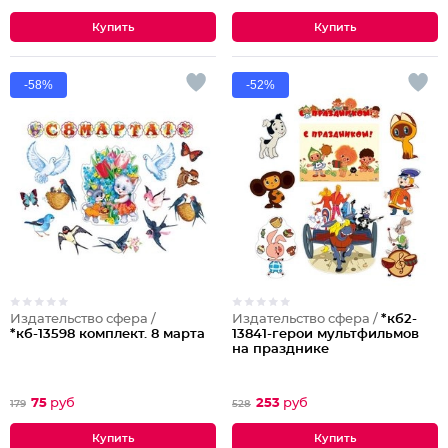
-58%
-52%
Издательство сфера /
Издательство сфера /
*кб2-
*кб-13598 комплект. 8 марта
13841-герои мультфильмов
на празднике
75
руб
253
руб
179
528