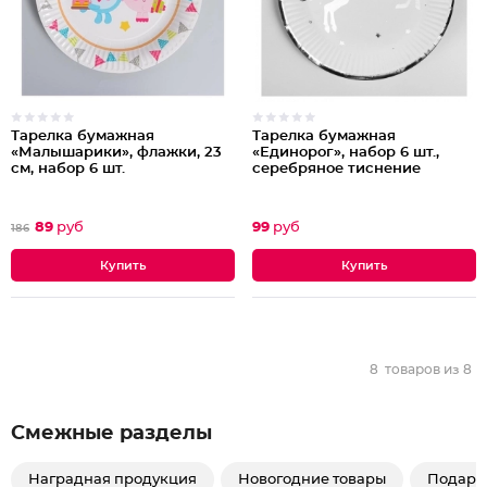
Тарелка бумажная
Тарелка бумажная
«Малышарики», флажки, 23
«Единорог», набор 6 шт.,
см, набор 6 шт.
серебряное тиснение
89
руб
99
руб
186
8
товаров из
8
Смежные разделы
Наградная продукция
Новогодние товары
Подаро