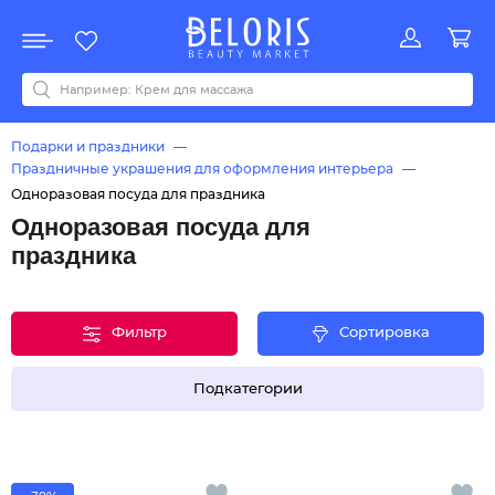
Распродажа
Акции
Новинки
Хит продаж
Все бренды
0-9
A
B
C
D
E
F
G
H
I
J
K
L
M
N
O
P
Q
R
S
T
U
V
W
Y
Z
А
Б
В
Д
З
И
М
О
К
Л
Н
П
Р
С
Т
У
Ф
Ч
Подарки и праздники
Праздничные украшения для оформления интерьера
Одноразовая посуда для праздника
Одноразовая посуда для
праздника
Фильтр
Сортировка
Подкатегории