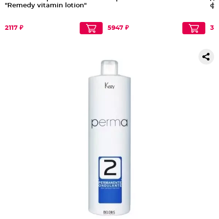
"Remedy vitamin lotion"
фи
2117 ₽
5947 ₽
32