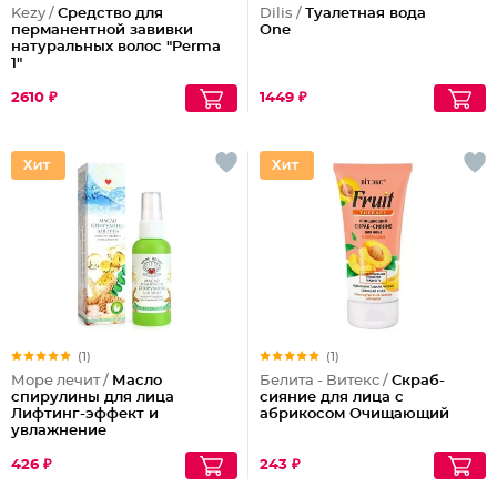
Kezy /
Средство для
Dilis /
Туалетная вода
перманентной завивки
One
натуральных волос "Perma
1"
2610 ₽
1449 ₽
(1)
(1)
Море лечит /
Масло
Белита - Витекс /
Скраб-
спирулины для лица
сияние для лица с
Лифтинг-эффект и
абрикосом Очищающий
увлажнение
426 ₽
243 ₽