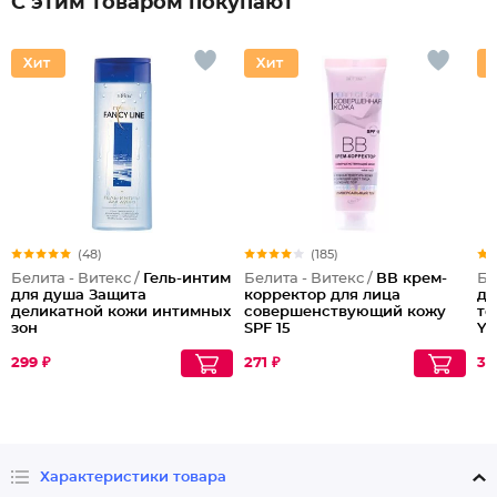
С этим товаром покупают
(48)
(185)
Белита - Витекс /
Гель-интим
Белита - Витекс /
ВВ крем-
Бе
для душа Защита
корректор для лица
дл
деликатной кожи интимных
совершенствующий кожу
то
зон
SPF 15
Yo
299 ₽
271 ₽
30
Характеристики товара