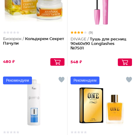
(9)
Бизорюк /
Кольдкрем Секрет
DIVAGE /
Тушь для ресниц
Пачули
90x60x90 Longlashes
№7501
480 ₽
548 ₽
Рекомендуем
Рекомендуем