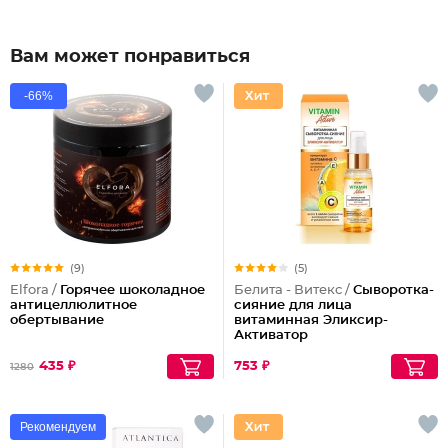
Вам может понравиться
-66%
(9)
(5)
Elfora /
Горячее шоколадное
Белита - Витекс /
Сыворотка-
антицеллюлитное
сияние для лица
обертывание
витаминная Эликсир-
Активатор
435 ₽
753 ₽
1280
Рекомендуем