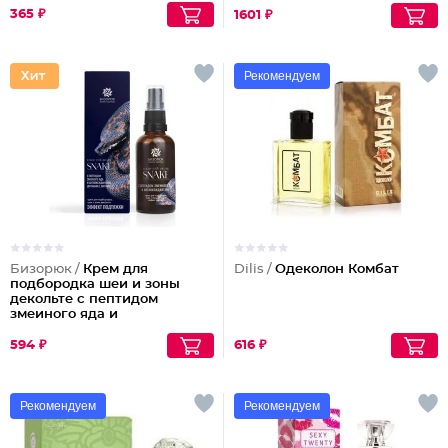
Panthenol Urea
365 ₽
1601 ₽
Рекомендуем
Бизорюк /
Крем для
Dilis /
Одеколон Комбат
подбородка шеи и зоны
декольте с пептидом
змеиного яда и
антиоксидантами
594 ₽
616 ₽
Рекомендуем
Рекомендуем