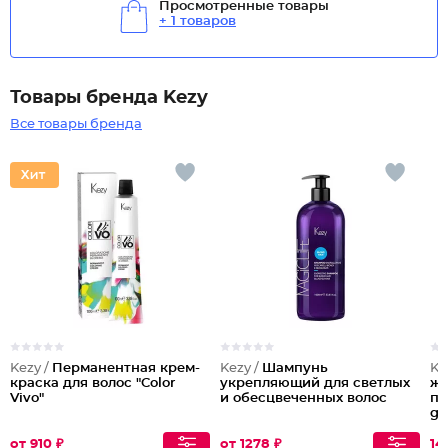
Просмотренные товары
+ 1 товаров
Товары бренда Kezy
Все товары бренда
Kezy /
Перманентная крем-
Kezy /
Шампунь
Ke
краска для волос "Color
укрепляющий для светлых
же
Vivo"
и обесцвеченных волос
пр
gia
от 910 ₽
от 1278 ₽
14