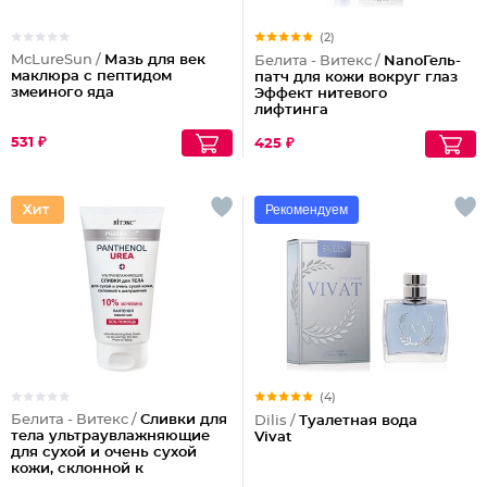
(2)
McLureSun /
Мазь для век
Белита - Витекс /
NanoГель-
маклюра с пептидом
патч для кожи вокруг глаз
змеиного яда
Эффект нитевого
лифтинга
531 ₽
425 ₽
Рекомендуем
(4)
Белита - Витекс /
Сливки для
Dilis /
Туалетная вода
тела ультраувлажняющие
Vivat
для сухой и очень сухой
кожи, склонной к
шелушениям Pharmacos