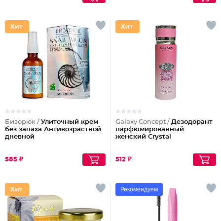
Бизорюк /
Улиточный крем
Galaxy Concept /
Дезодорант
без запаха Антивозрастной
парфюмированный
дневной
женский Crystal
585 ₽
512 ₽
Рекомендуем