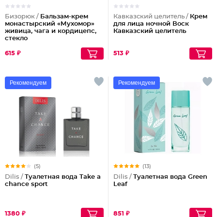
Бизорюк /
Бальзам-крем
Кавказский целитель /
Крем
монастырский «Мухомор»
для лица ночной Воск
живица, чага и кордицепс,
Кавказский целитель
стекло
615 ₽
513 ₽
Рекомендуем
Рекомендуем
(5)
(13)
Dilis /
Туалетная вода Take a
Dilis /
Туалетная вода Green
chance sport
Leaf
1380 ₽
851 ₽