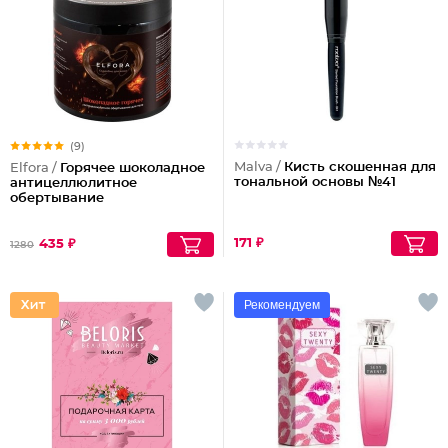
(9)
Malva /
Кисть скошенная для
Elfora /
Горячее шоколадное
тональной основы №41
антицеллюлитное
обертывание
171 ₽
435 ₽
1280
Рекомендуем