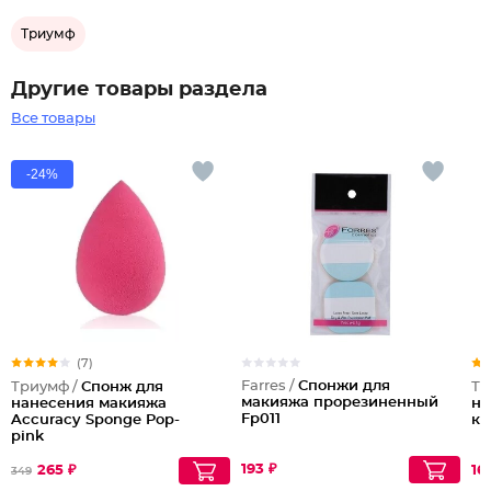
Триумф
Другие товары раздела
Все товары
-24%
(7)
Farres /
Cпонжи для
Триумф /
Спонж для
Тр
макияжа прорезиненный
нанесения макияжа
на
Fp011
Accuracy Sponge Pop-
кр
pink
193 ₽
265 ₽
16
349