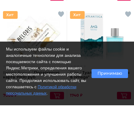
Мы используем файлы cookie и
аналогичные технологии для анализа
посещаемости сайта с помощью
Яндекс.Метрики, определения вашего
Beloris Bonus /
Подарочная
Dilis /
Туалетная вода "Alpha
Принимаю
местоположения и улучшения работы
карта 7000 руб
& omega"
сайта. Продолжая использовать сайт, вы
соглашаетесь с
Политикой обработки
.
персональных данных
7000 ₽
1740 ₽
Рекомендуем
Рекомендуем