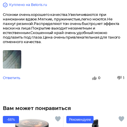
Куплено на Beloris.ru
Спонжи очень хорошего качества.Увеличиваются при
намокании вдвое.Мягкие, пружинистые,легко моются.Не
пахнут резиной.Распределяют тон очень быстро,нет эффекта
маски на лице.Покрытие выходит незаметным и
естественным.Скошенный край очень удобный:можно
подлазить под глаза.Цена очень привлекательная для такого
отменного качества.
Ответить
0
1
Вам может понравиться
-66%
Рекомендуем