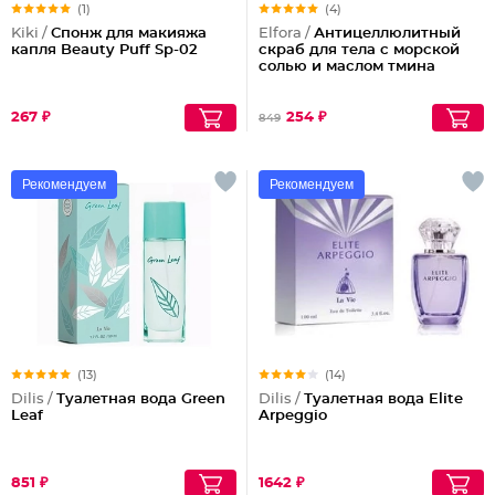
(1)
(4)
Kiki /
Спонж для макияжа
Elfora /
Антицеллюлитный
капля Beauty Puff Sp-02
скраб для тела с морской
солью и маслом тмина
267 ₽
254 ₽
849
Рекомендуем
Рекомендуем
(13)
(14)
Dilis /
Туалетная вода Green
Dilis /
Туалетная вода Elite
Leaf
Arpeggio
851 ₽
1642 ₽