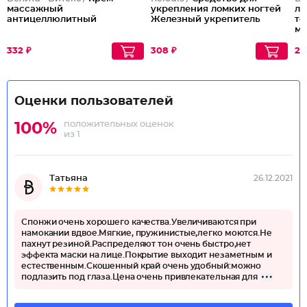
массажный
укрепления ломких ногтей
ли
антицеллюлитный
Железный укрепитель
то
мо
332 ₽
308 ₽
26
Оценки пользователей
положительных оценок
100%
из 1
Татьяна
26.12.2021
Спонжи очень хорошего качества.Увеличиваются при
намокании вдвое.Мягкие, пружинистые,легко моются.Не
пахнут резиной.Распределяют тон очень быстро,нет
эффекта маски на лице.Покрытие выходит незаметным и
естественным.Скошенный край очень удобный:можно
подлазить под глаза.Цена очень привлекательная для