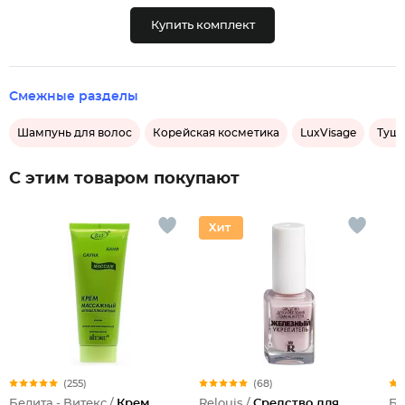
Купить комплект
Смежные разделы
Шампунь для волос
Корейская косметика
LuxVisage
Тушь
С этим товаром покупают
(255)
(68)
Белита - Витекс /
Крем
Relouis /
Средство для
Бе