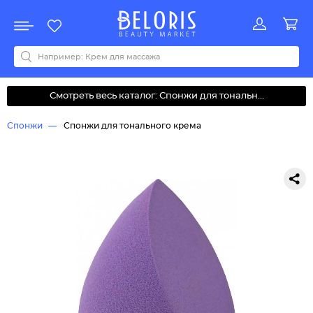
Распродажа
Акции
Новинки
Хит продаж
Все бренды
0-9
A
B
C
D
E
F
G
H
I
J
K
L
M
N
O
P
Q
R
S
T
U
V
W
Y
Z
А
Б
В
Д
З
И
М
О
К
Л
Н
П
Р
С
Т
У
Ф
Ч
Смотреть весь каталог: Спонжи для тональн...
Спонжи
Спонжи для тонального крема