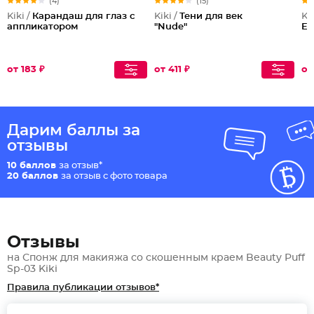
(4)
(15)
Kiki /
Карандаш для глаз с
Kiki /
Тени для век
Kik
аппликатором
"Nude"
Ef
от 183 ₽
от 411 ₽
от
Дарим баллы за
отзывы
10 баллов
за отзыв*
20 баллов
за отзыв с фото товара
Отзывы
на Спонж для макияжа со скошенным краем Beauty Puff
Sp-03 Kiki
Правила публикации отзывов*