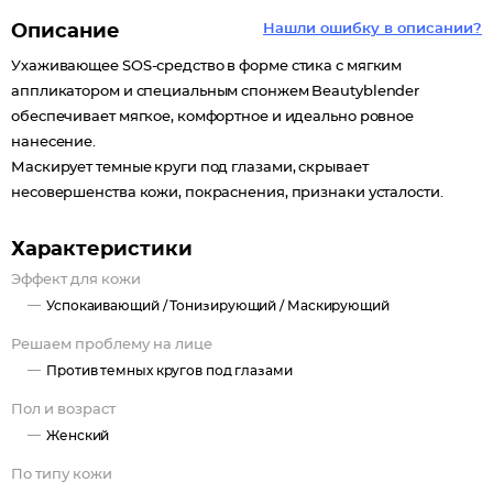
Описание
Нашли ошибку в описании?
Ухаживающее SOS-средство в форме стика с мягким
аппликатором и специальным спонжем Beautyblender
обеспечивает мягкое, комфортное и идеально ровное
нанесение.
Маскирует темные круги под глазами, скрывает
несовершенства кожи, покраснения, признаки усталости.
Характеристики
Эффект для кожи
Успокаивающий /
Тонизирующий /
Маскирующий
Решаем проблему на лице
Против темных кругов под глазами
Пол и возраст
Женский
По типу кожи