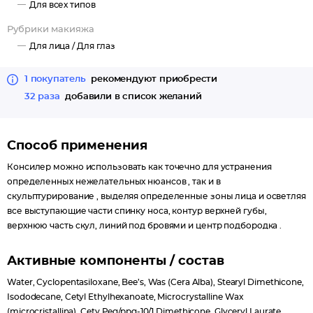
Для всех типов
Рубрики макияжа
Для лица /
Для глаз
1 покупатель
рекомендуют приобрести
32 раза
добавили в список желаний
Способ применения
Консилер можно использовать как точечно для устранения
определенных нежелательных нюансов , так и в
скульптурирование , выделяя определенные зоны лица и осветляя
все выступающие части спинку носа, контур верхней губы,
верхнюю часть скул, линий под бровями и центр подбородка .
Активные компоненты / состав
Water, Cyclopentasiloxane, Bee’s, Was (Cera Alba), Stearyl Dimethicone,
Isododecane, Cetyl Ethylhexanoate, Microcrystalline Wax
(microcristallina), Cety Peg/ppg-10/1 Dimethicone, Glyceryl Laurate,