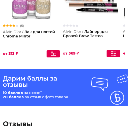
(5)
Alvin D’or /
Лайнер для
Al
Alvin D’or /
Лак для ногтей
Бровей Brow Tattoo
Li
Chrome Mirror
от 569 ₽
45
от 313 ₽
Дарим баллы за
отзывы
10 баллов
за отзыв*
20 баллов
за отзыв с фото товара
Отзывы