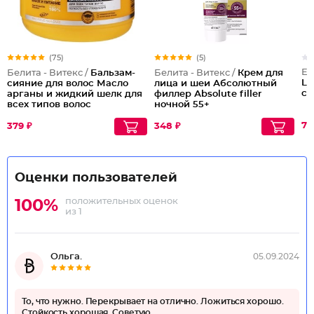
(75)
(5)
El
Белита - Витекс /
Бальзам-
Белита - Витекс /
Крем для
Ly
сияние для волос Масло
лица и шеи Абсолютный
си
арганы и жидкий шелк для
филлер Аbsolute filler
всех типов волос
ночной 55+
77
379 ₽
348 ₽
Оценки пользователей
положительных оценок
100%
из 1
Ольга.
05.09.2024
То, что нужно. Перекрывает на отлично. Ложиться хорошо.
Стойкость хорошая. Советую.