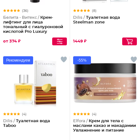
(36)
(8)
Белита - Витекс /
Крем-
Dilis /
Туалетная вода
лифтинг для лица
Steelman zone
тональный с гиалуроновой
кислотой Pro Luxury
от 374 ₽
1449 ₽
Рекомендуем
-55%
(4)
(4)
Dilis /
Туалетная вода
Elfora /
Крем для тела с
Taboo
маслами какао и макадамии
Увлажнение и питание