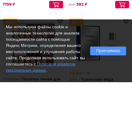
1759 ₽
382 ₽
849
Мы используем файлы cookie и
аналогичные технологии для анализа
посещаемости сайта с помощью
Яндекс.Метрики, определения вашего
Принимаю
местоположения и улучшения работы
сайта. Продолжая использовать сайт, вы
соглашаетесь с
Политикой обработки
.
персональных данных
(3)
Charme /
Палетка теней для
Dilis /
Туалетная вода
век 9 в 1
Individual platinum
от 394 ₽
1563 ₽