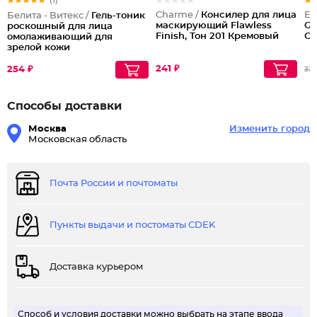
(1)
Charme /
Консилер для лица
Es
Белита - Витекс /
Гель-тоник
маскирующий Flawless
Go
роскошный для лица
Finish, Тон 201 Кремовый
Св
омолаживающий для
зрелой кожи
241 ₽
254 ₽
326
Способы доставки
Москва
Изменить город
Московская область
Почта России и почтоматы
Пункты выдачи и постоматы CDEK
Доставка курьером
Способ и условия доставки можно выбрать на этапе ввода