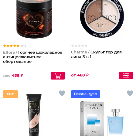
(9)
Charme /
Скульптор для
Elfora /
Горячее шоколадное
лица 3 в 1
антицеллюлитное
обертывание
от 468 ₽
435 ₽
1280
Рекомендуем