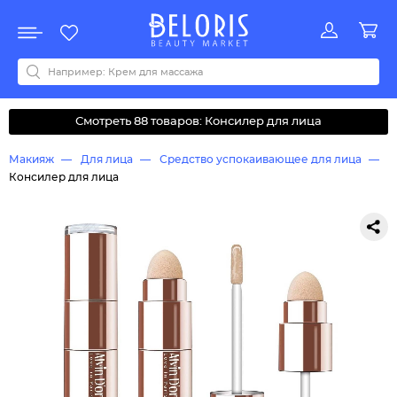
Распродажа
Акции
Новинки
Хит продаж
Все бренды
0-9
A
B
C
D
E
F
G
H
I
J
K
L
M
N
O
P
Q
R
S
T
U
V
W
Y
Z
А
Б
В
Д
З
И
М
О
К
Л
Н
П
Р
С
Т
У
Ф
Ч
Смотреть 88 товаров: Консилер для лица
Макияж
Для лица
Средство успокаивающее для лица
Консилер для лица