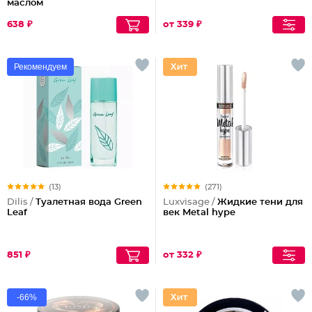
маслом
638 ₽
от 339 ₽
Рекомендуем
(13)
(271)
Dilis /
Туалетная вода Green
Luxvisage /
Жидкие тени для
Leaf
век Metal hype
851 ₽
от 332 ₽
-66%