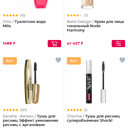
(10)
(7)
Dilis /
Туалетная вода
Belor Design /
Крем для лица
Mila
тональный Nude
Harmony
1488 ₽
от 427 ₽
(127)
(1)
Белита - Витекс /
Тушь для
Charme /
Тушь для ресниц
ресниц Эффект умножения
суперобъёмная Shock!
ресниц с аргановым