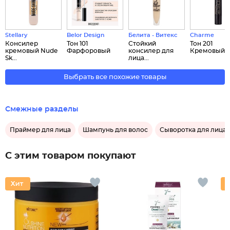
Stellary
Belor Design
Белита - Витекс
Charme
Консилер
Тон 101
Стойкий
Тон 201
кремовый Nude
Фарфоровый
консилер для
Кремовый
Sk...
лица...
Выбрать все похожие товары
Смежные разделы
Праймер для лица
Шампунь для волос
Сыворотка для лица
С этим товаром покупают