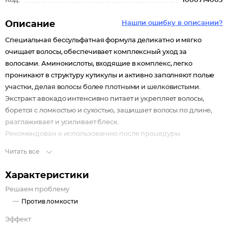
Код:
1000714003
Описание
Нашли ошибку в описании?
Специальная беcсульфатная формула деликатно и мягко
очищает волосы, обеспечивает комплексный уход за
волосами. Аминокислоты, входящие в комплекс, легко
проникают в структуру кутикулы и активно заполняют полые
участки, делая волосы более плотными и шелковистыми.
Экстракт авокадо интенсивно питает и укрепляет волосы,
борется с ломкостью и сухостью, защищает волосы по длине,
разглаживает и усиливает блеск.
Рекомендован к использованию после процедуры
кератинового восстановления волос или окрашивания.
Читать все
Профессиональный салонный уход за волосами в домашних
условиях.
Характеристики
Решаем проблему
Против ломкости
Эффект