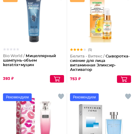
(5)
Bio World /
Мицеллярный
Белита - Витекс /
Сыворотка-
шампунь-объем
сияние для лица
keratrix+муцин
витаминная Эликсир-
Активатор
393 ₽
753 ₽
Рекомендуем
Рекомендуем