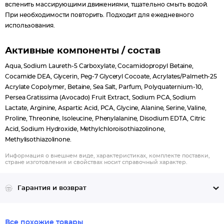
вспенить массирующими движениями, тщательно смыть водой.
При необходимости повторить. Подходит для ежедневного
использования.
Активные компоненты / состав
Aqua, Sodium Laureth-5 Carboxylate, Cocamidopropyl Betaine,
Cocamide DEA, Glycerin, Peg-7 Glyceryl Cocoate, Acrylates/Palmeth-25
Acrylate Copolymer, Betaine, Sea Salt, Parfum, Polyquaternium-10,
Persea Gratissima (Avocado) Fruit Extract, Sodium PCA, Sodium
Lactate, Arginine, Aspartic Acid, PCA, Glycine, Alanine, Serine, Valine,
Proline, Threonine, Isoleucine, Phenylalanine, Disodium EDTA, Citric
Acid, Sodium Hydroxide, Methylchloroisothiazolinone,
Methylisothiazolinone.
Информация о внешнем виде, характеристиках, комплекте поставки,
стране изготовления и свойствах носит справочный характер.
Гарантия и возврат
Все похожие товары