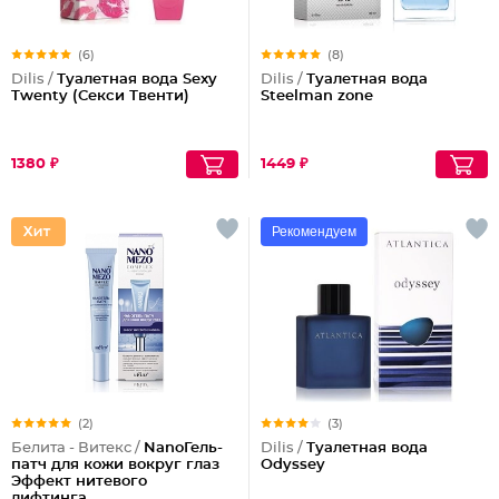
(6)
(8)
Dilis /
Туалетная вода Sexy
Dilis /
Туалетная вода
Twenty (Секси Твенти)
Steelman zone
1380 ₽
1449 ₽
Рекомендуем
(2)
(3)
Белита - Витекс /
NanoГель-
Dilis /
Туалетная вода
патч для кожи вокруг глаз
Odyssey
Эффект нитевого
лифтинга