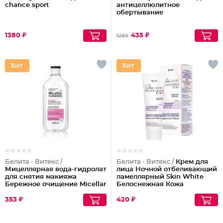
chance sport
антицеллюлитное
обертывание
1380 ₽
435 ₽
1280
Белита - Витекс /
Белита - Витекс /
Крем для
Мицеллярная вода-гидролат
лица Ночной отбеливающий
для снятия макияжа
ламеллярный Skin White
Бережное очищение Micellar
Белоснежная Кожа
Cleansing
353 ₽
420 ₽