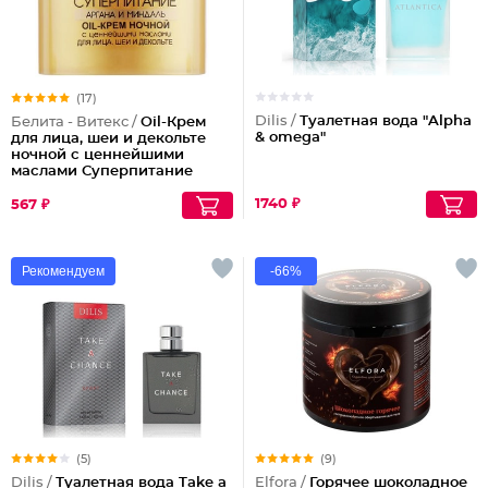
(17)
Dilis /
Туалетная вода "Alpha
Белита - Витекс /
Oil-Крем
& omega"
для лица, шеи и декольте
ночной с ценнейшими
маслами Суперпитание
Аргана и миндаль
1740 ₽
567 ₽
Рекомендуем
-66%
(5)
(9)
Dilis /
Туалетная вода Take a
Elfora /
Горячее шоколадное