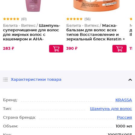
(61)
(56)
Белита - Витекс /
Шампунь-
Белита - Витекс /
Маска-
Ma
суперочищение для волос
бальзам для волос всех
дл
для жирных волос с
типов Восстановление и
Il
кашемиром и АНА-
зеркальный блеск Keratin +
фруктовыми кислотами
Жидкий шелк
283 ₽
390 ₽
11
Характеристики товара
Бренд:
KRASSA
Тип:
Шампунь для волос
Страна бренда:
Россия
Объем:
1000 мл