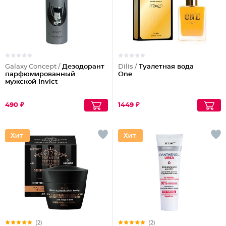
Galaxy Concept /
Дезодорант
Dilis /
Туалетная вода
парфюмированный
One
мужской Invict
490 ₽
1449 ₽
(2)
(2)