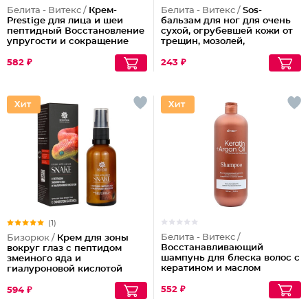
Белита - Витекс /
Крем-
Белита - Витекс /
Sos-
Prestige для лица и шеи
бальзам для ног для очень
пептидный Восстановление
сухой, огрубевшей кожи от
упругости и сокращение
трещин, мозолей,
морщин (ночной)
натоптышей Pantenol
Urea
582 ₽
243 ₽
(1)
Белита - Витекс /
Бизорюк /
Крем для зоны
Восстанавливающий
вокруг глаз с пептидом
шампунь для блеска волос с
змеиного яда и
кератином и маслом
гиалуроновой кислотой
арганы
552 ₽
594 ₽