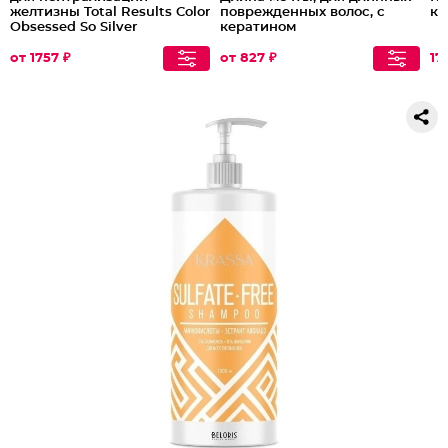
желтизны Total Results Color
поврежденных волос, с
ке
Obsessed So Silver
кератином
от 1757 ₽
от 827 ₽
17