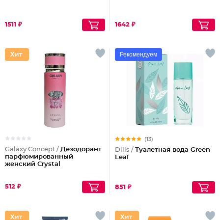
1511 ₽
1642 ₽
Рекомендуем
(13)
Galaxy Concept /
Дезодорант
Dilis /
Туалетная вода Green
парфюмированный
Leaf
женский Crystal
512 ₽
851 ₽