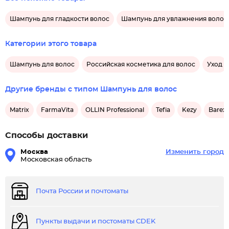
Шампунь для гладкости волос
Шампунь для увлажнения волос
Категории этого товара
Шампунь для волос
Российская косметика для волос
Уход
Другие бренды с типом Шампунь для волос
Matrix
FarmaVita
OLLIN Professional
Tefia
Kezy
Barex 
Способы доставки
Москва
Изменить город
Московская область
Почта России и почтоматы
Пункты выдачи и постоматы CDEK