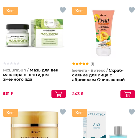
(1)
McLureSun /
Мазь для век
Белита - Витекс /
Скраб-
маклюра с пептидом
сияние для лица с
змеиного яда
абрикосом Очищающий
531 ₽
243 ₽