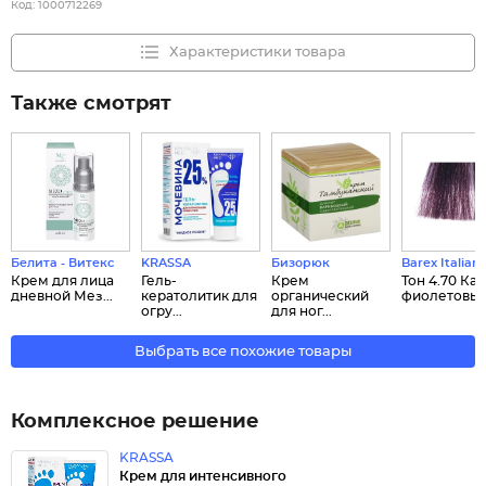
Код:
1000712269
Характеристики товара
Также смотрят
Белита - Витекс
KRASSA
Бизорюк
Barex Italian
Крем для лица
Гель-
Крем
Тон 4.70 Ка
дневной Мез...
кератолитик для
органический
фиолетовы..
огру...
для ног...
Выбрать все похожие товары
Комплексное решение
KRASSA
Крем для интенсивного