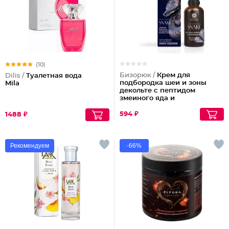
(10)
Бизорюк /
Крем для
Dilis /
Туалетная вода
подбородка шеи и зоны
Mila
декольте с пептидом
змеиного яда и
антиоксидантами
594 ₽
1488 ₽
Рекомендуем
-66%