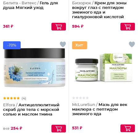
Белита - Витекс /
Гель для
Бизорюк /
Крем для зоны
душа Мягкий уход
вокруг глаз с пептидом
змеиного яда и
гиалуроновой кислотой
361 ₽
594 ₽
-70%
(4)
McLureSun /
Мазь для век
Elfora /
Антицеллюлитный
маклюра с пептидом
скраб для тела с морской
змеиного яда
солью и маслом тмина
531 ₽
254 ₽
849