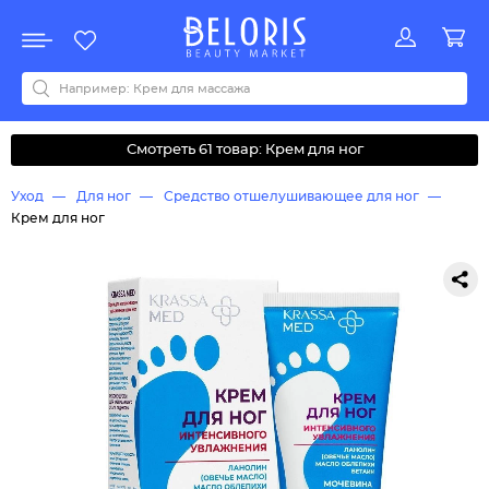
Распродажа
Акции
Новинки
Хит продаж
Все бренды
0-9
A
B
C
D
E
F
G
H
I
J
K
L
M
N
O
P
Q
R
S
T
U
V
W
Y
Z
А
Б
В
Д
З
И
М
О
К
Л
Н
П
Р
С
Т
У
Ф
Ч
Смотреть 61 товар: Крем для ног
Уход
Для ног
Средство отшелушивающее для ног
Крем для ног