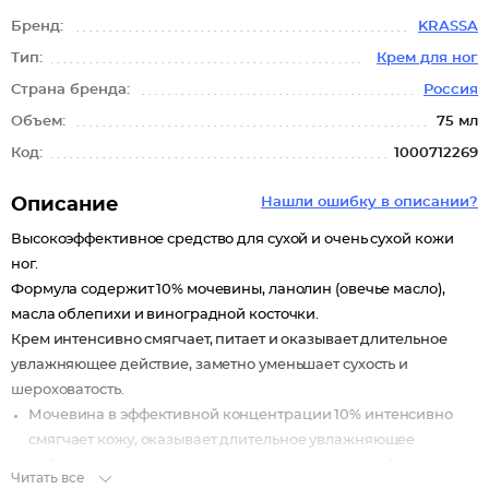
Бренд:
KRASSA
Тип:
Крем для ног
Страна бренда:
Россия
Объем:
75 мл
Код:
1000712269
Описание
Нашли ошибку в описании?
Высокоэффективное средство для сухой и очень сухой кожи
ног.
Формула содержит 10% мочевины, ланолин (овечье масло),
масла облепихи и виноградной косточки.
Крем интенсивно смягчает, питает и оказывает длительное
увлажняющее действие, заметно уменьшает сухость и
шероховатость.
Мочевина в эффективной концентрации 10% интенсивно
смягчает кожу, оказывает длительное увлажняющее
действие, ускоряет отшелушивание ороговевшей кожи.
Читать все