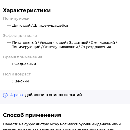
Ланолин – натуральный ингредиент, предназначен для
интенсивного питания и ежедневного ухода за очень сухой
Характеристики
кожей.
По типу кожи
Увлажняет, защищает и смягчает кожу, предохраняет её от
Для сухой /
Для шелушащейся
вредного воздействия среды.
Эффект для кожи
Бетаин оказывает комплексное действие по уходу за кожей,
Питательный /
Увлажняющий /
Защитный /
Смягчающий /
интенсивно увлажняет, смягчает и снимает покраснения и
Тонизирующий /
Отшелушивающий /
От раздражения
раздражения, делает кожу мягко и шелковистой.
Время применения
Масла облепихи и виноградной косточки насыщают
Ежедневный
эпидермис необходимыми витаминами и влагой, повышают
его упругость и эластичность, подтягивают и тонизируют.
Пол и возраст
Женский
4 раза
добавили в список желаний
Способ применения
Нанести на сухую чистую кожу ног массирующими движениями,