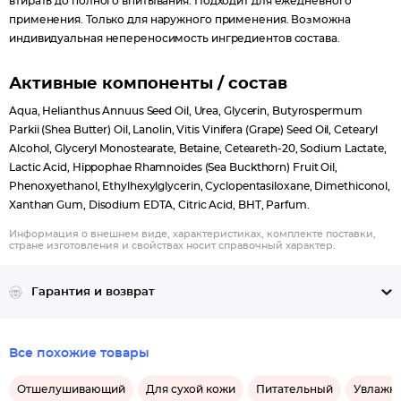
втирать до полного впитывания. Подходит для ежедневного
применения. Только для наружного применения. Возможна
индивидуальная непереносимость ингредиентов состава.
Активные компоненты / состав
Aqua, Helianthus Annuus Seed Oil, Urea, Glycerin, Butyrospermum
Parkii (Shea Butter) Oil, Lanolin, Vitis Vinifera (Grape) Seed Oil, Cetearyl
Alcohol, Glyceryl Monostearate, Betaine, Ceteareth-20, Sodium Lactate,
Lactic Acid, Hippophae Rhamnoides (Sea Buckthorn) Fruit Oil,
Phenoxyethanol, Ethylhexylglycerin, Cyclopentasiloxane, Dimethiconol,
Xanthan Gum, Disodium EDTA, Citric Acid, BHT, Parfum.
Информация о внешнем виде, характеристиках, комплекте поставки,
стране изготовления и свойствах носит справочный характер.
Гарантия и возврат
Все похожие товары
Отшелушивающий
Для сухой кожи
Питательный
Увлажн