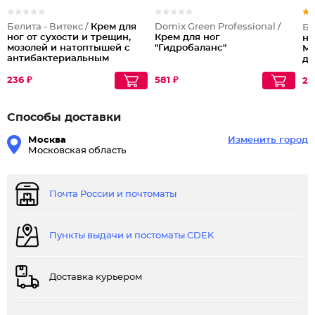
Белита - Витекс /
Крем для
Domix Green Professional /
Бе
ног от сухости и трещин,
Крем для ног
но
мозолей и натоптышей с
"Гидробаланс"
Мо
антибактериальным
де
эффектом PANTHENOL
Ре
UREA
236 ₽
581 ₽
20
Способы доставки
Москва
Изменить город
Московская область
Почта России и почтоматы
Пункты выдачи и постоматы CDEK
Доставка курьером