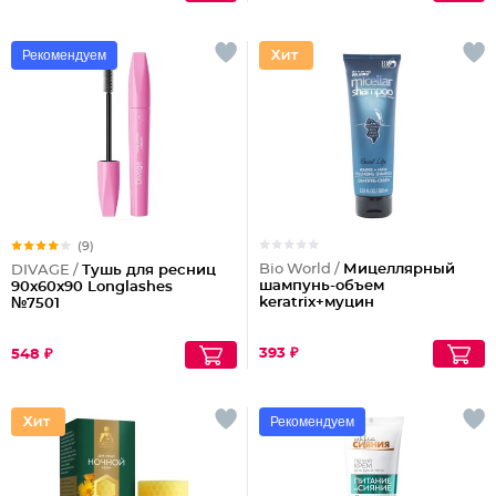
Рекомендуем
(9)
Bio World /
Мицеллярный
DIVAGE /
Тушь для ресниц
шампунь-объем
90x60x90 Longlashes
keratrix+муцин
№7501
393 ₽
548 ₽
Рекомендуем