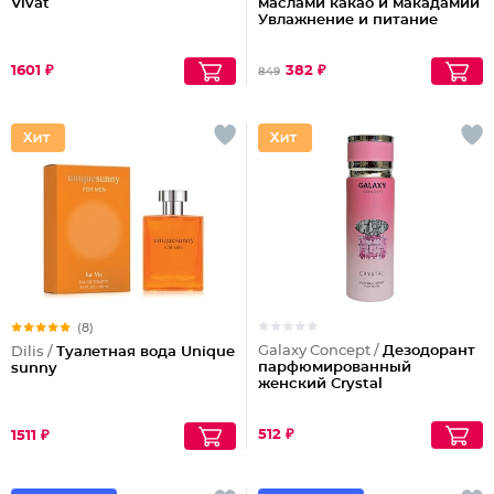
Vivat
маслами какао и макадамии
Увлажнение и питание
1601 ₽
382 ₽
849
(8)
Galaxy Concept /
Дезодорант
Dilis /
Туалетная вода Unique
парфюмированный
sunny
женский Crystal
512 ₽
1511 ₽