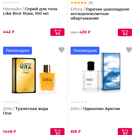
(9)
Неолайн /
Спрей для тела
Elfora /
Горячее шоколадное
Like Brut Rose, 100 мл
антицеллюлитное
обертывание
442 ₽
435 ₽
1280
Рекомендуем
Рекомендуем
Dilis /
Туалетная вода
Dilis /
Одеколон Арктик
One
1449 ₽
618 ₽