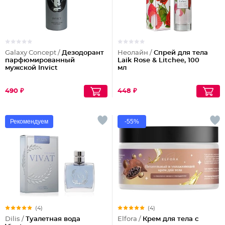
Galaxy Concept /
Дезодорант
Неолайн /
Спрей для тела
парфюмированный
Laik Rose & Litchee, 100
мужской Invict
мл
490 ₽
448 ₽
Рекомендуем
-55%
(4)
(4)
Dilis /
Туалетная вода
Elfora /
Крем для тела с