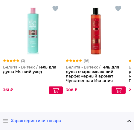
(3)
(16)
Белита - Витекс /
Гель для
Белита - Витекс /
Гель для
Бе
душа Мягкий уход
душа очаровывающий
ру
парфюмерный аромат
мо
Чувственная Испания
Пи
Lovely Moments
361 ₽
308 ₽
21
Характеристики товара