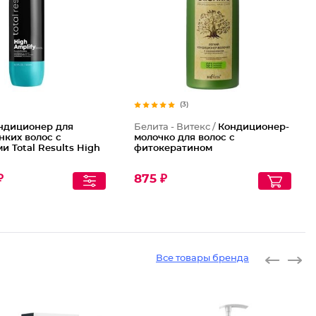
(3)
ндиционер для
Белита - Витекс /
Кондиционер-
нких волос с
молочко для волос с
и Total Results High
фитокератином
₽
875 ₽
Все товары бренда