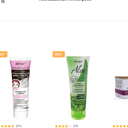
 15
(34)
(13)