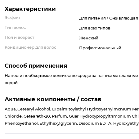
Характеристики
Эффект
Для питания /
Оживляющая 
Тип волос
Для всех типов
Пол и возраст
Женский
Кондиционер для волос
Профессиональный
Способ применения
Нанести необходимое количество средства на чистые влажные в
водой.
Активные компоненты / состав
Aqua, Cetearyl Alcohol, Dipalmitoylethyl Hydroxyethylmonium M
Chloride, Ceteareth-20, Parfum, Guar Hydroxypropyltrimonium Chlor
Phenoxyethanol, Ethylhexylglycerin, Disodium EDTA, Hydroxyethylce