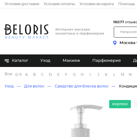
Условия доставки
Условия оплаты
Условия возврата
Помощь
116577
отзыв
Интернет-магазин
косметики и парфюмерии
Москва
Каталог
Уход
Макияж
Парфюмерия
Д
Все бренды
0-9
A
B
C
D
E
F
G
H
I
J
K
L
M
N
Уход
Для волос
Средство для блеска волос
Кондици
express