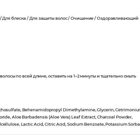
/
Для блеска /
Для защиты волос /
Очищение /
Оздоравливающий
олосы по всей длине, оставить на 1–2 минуты и тщательно смыть
ethosulfate, Behenamidopropyl Dimethylamine, Glycerin, Cetrimoni
ide, Aloe Barbadensis (Aloe Vera) Leaf Extract, Charcoal Powder,
llulose, Lactic Acid, Citric Acid, Sodium Benzoate, Potassium Sorba