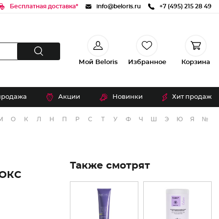
Бесплатная доставка*
info@beloris.ru
+7 (495) 215 28 49
Мой Beloris
Избранное
Корзина
продажа
Акции
Новинки
Хит продаж
М
О
К
Л
Н
П
Р
С
Т
У
Ф
Ч
Ш
Э
Ю
Я
№
Также смотрят
ОКС