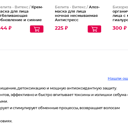
елита - Витекс /
Крем-
Белита - Витекс /
Алоэ-
Бизорю
аска для лица
маска для лица
органи
тбеливающая
ночная несмываемая
лица с
бновление и сияние
Антистресс
гиалур
кислот
244 ₽
225 ₽
300 ₽
Нашли ош
чищение, детоксикацию и мощную антиоксидантную защиту.
нтов, эффективно и быстро впитывает токсины и излишки себума 
ыми.
ирует и стимулирует обменные процессы, возвращает волосам
овиях.