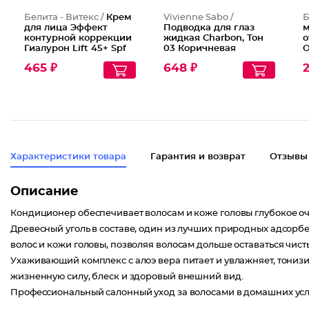
Белита - Витекс /
Крем
Vivienne Sabo /
Б
для лица Эффект
Подводка для глаз
м
контурной коррекции
жидкая Charbon, Тон
о
Гиалурон Lift 45+ Spf
03 Коричневая
О
15
465 ₽
648 ₽
Характеристики товара
Гарантия и возврат
Отзывы
Описание
Кондиционер обеспечивает волосам и коже головы глубокое о
Древесный уголь в составе, один из лучших природных адсорбе
волос и кожи головы, позволяя волосам дольше оставаться чист
Ухаживающий комплекс с алоэ вера питает и увлажняет, тониз
жизненную силу, блеск и здоровый внешний вид.
Профессиональный салонный уход за волосами в домашних усл