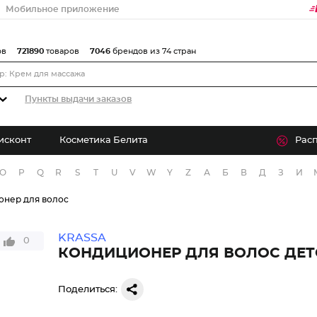
Мобильное приложение
ов
721890
товаров
7046
брендов из 74 стран
Пункты выдачи заказов
исконт
Косметика Белита
Рас
O
P
Q
R
S
T
U
V
W
Y
Z
А
Б
В
Д
З
И
онер для волос
KRASSA
0
КОНДИЦИОНЕР ДЛЯ ВОЛОС ДЕТ
Поделиться: