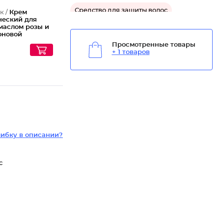
Средство для защиты волос
к /
Крем
ческий для
 маслом розы и
оновой
ой
Просмотренные товары
+ 1 товаров
ибку в описании?
с