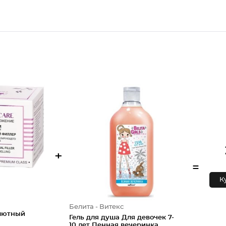
+
=
К
Белита - Витекс
олютный
Гель для душа Для девочек 7-
10 лет Пенная вечеринка