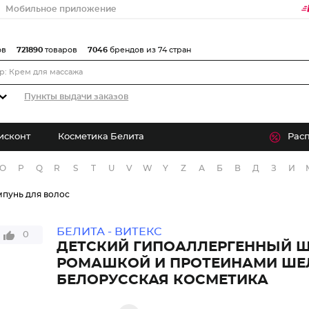
Мобильное приложение
ов
721890
товаров
7046
брендов из 74 стран
Пункты выдачи заказов
исконт
Косметика Белита
Рас
O
P
Q
R
S
T
U
V
W
Y
Z
А
Б
В
Д
З
И
пунь для волос
БЕЛИТА - ВИТЕКС
0
ДЕТСКИЙ ГИПОАЛЛЕРГЕННЫЙ 
РОМАШКОЙ И ПРОТЕИНАМИ ШЕЛК
БЕЛОРУССКАЯ КОСМЕТИКА