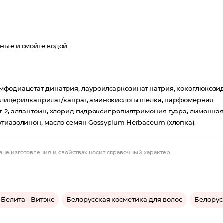
ьте и смойте водой.
мфодиацетат динатрия, лауроилсаркозинат натрия, кокоглюкозид
-6 глицерилкаприлат/капрат, аминокислоты шелка, парфюмерная
т-2, аллантоин, хлорид гидроксипропилтримония гуара, лимонна
отиазолинон, масло семян Gossypium Herbaceum (хлопка).
ане изготовления и свойствах носит справочный характер.
Белита - Витэкс
Белорусская косметика для волос
Белорус