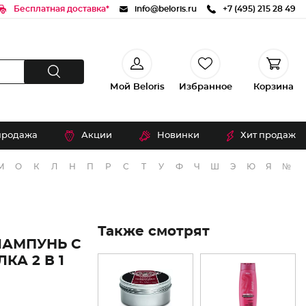
Бесплатная доставка*
info@beloris.ru
+7 (495) 215 28 49
Мой Beloris
Избранное
Корзина
продажа
Акции
Новинки
Хит продаж
М
О
К
Л
Н
П
Р
С
Т
У
Ф
Ч
Ш
Э
Ю
Я
№
Также смотрят
ШАМПУНЬ С
А 2 В 1