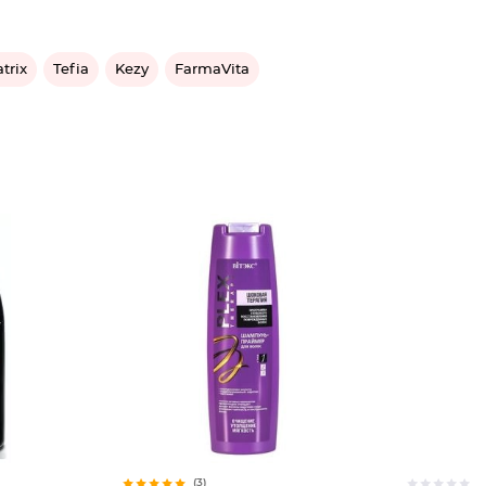
trix
Tefia
Kezy
FarmaVita
(3)