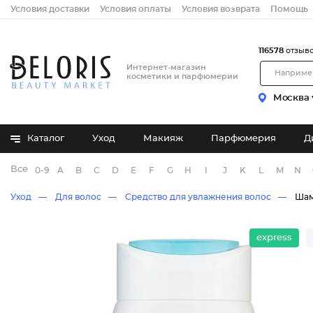
Условия доставки
Условия оплаты
Условия возврата
Помощь
116578
отзыв
Интернет-магазин
косметики и парфюмерии
Москва
Каталог
Уход
Макияж
Парфюмерия
Д
Все бренды
0-9
A
B
C
D
E
F
G
H
I
J
K
L
M
N
Уход
Для волос
Средство для увлажнения волос
Шам
express