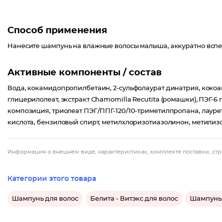
Способ применения
Нанесите шампунь на влажные волосы малыша, аккуратно вспен
Активные компоненты / состав
Вода, кокамидопропилбетаин, 2-сульфолаурат динатрия, кокоа
глицерилолеат, экстракт Chamomilla Recutita (ромашки), ПЭГ
композиция, триолеат ПЭГ/ППГ-120/10-триметилпропана, лауре
кислота, бензиловый спирт, метилхлоризотиазолинон, метилиз
Информация о внешнем виде, характеристиках, комплекте поставки, стр
Категории этого товара
Шампунь для волос
Белита - Витэкс для волос
Шампунь 