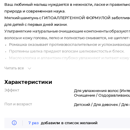
Ваш любимый малыш нуждается в нежности, ласке и правильном
природа и современная наука.
Мягкий шампунь с ГИПОАЛЛЕРГЕННОЙ ФОРМУЛОЙ заботливо п
для детей с первых дней жизни.
Ультрамягкие натуральные очищающие компоненты образуют п
волосы и кожу головы, легко и полностью смывается, не щиплет 
Ромашка оказывает противовоспалительное и успокаивающее
Протеины шелка придают волосам шелковистость и блеск.
Масло хлопка и аллантоин глубоко увлажняют и питают кожу
Читать все
НЕ СОДЕРЖИТ SLES и SLS, ПАРАБЕНОВ И КРАСИТЕЛЕЙ
Характеристики
Эффект
Для увлажнения волос (Инте
Очищение /
Оздоравливаю
Пол и возраст
Детский /
Для девочек /
Для
7 раз
добавили в список желаний