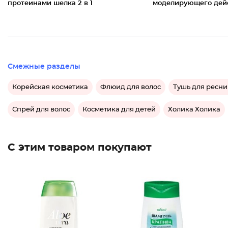
протеинами шелка 2 в 1
моделирующего дей
Смежные разделы
Корейская косметика
Флюид для волос
Тушь для ресн
Спрей для волос
Косметика для детей
Холика Холика
С этим товаром покупают