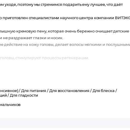
 уходе, поэтому мы стремимся подарить ему лучшее, что даёт
риготовлен специалистами научного центра компании ВИТЭК
ышную кремовую пену, которая очень бережно очищает детские
и не раздражает глазки и носик.
 действие на кожу головы, делает волосы мягкими и послушными
 головы, стимулируют процессы регенерации.
нсивное) /
Для питания /
Для восстановления /
Для блеска /
щий /
Для гладкости
 мальчиков