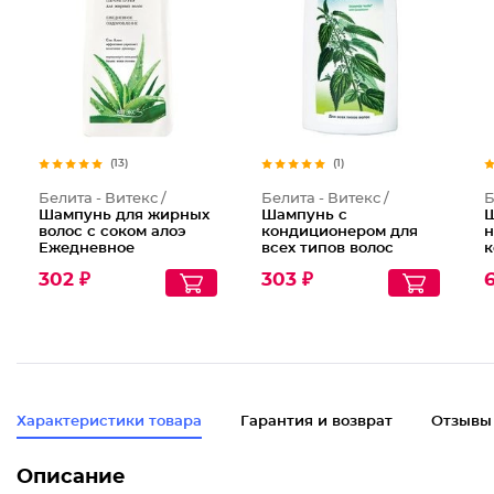
(13)
(1)
Белита - Витекс /
Белита - Витекс /
Б
Шампунь для жирных
Шампунь с
Ш
волос с соком алоэ
кондиционером для
н
Ежедневное
всех типов волос
к
оздоровление
Крапива Shampoo
с
302 ₽
303 ₽
Nettle With
в
Conditioner
1
Характеристики товара
Гарантия и возврат
Отзывы
Описание