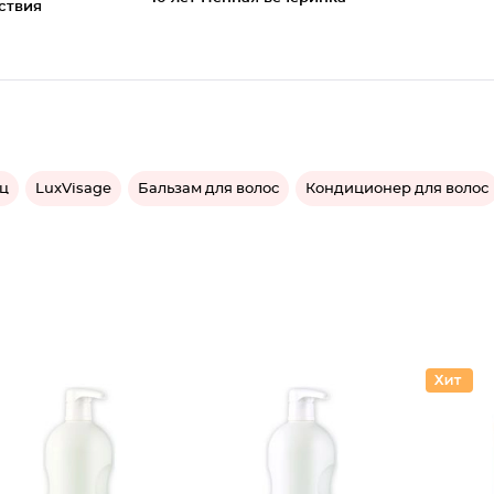
ствия
иц
LuxVisage
Бальзам для волос
Кондиционер для волос