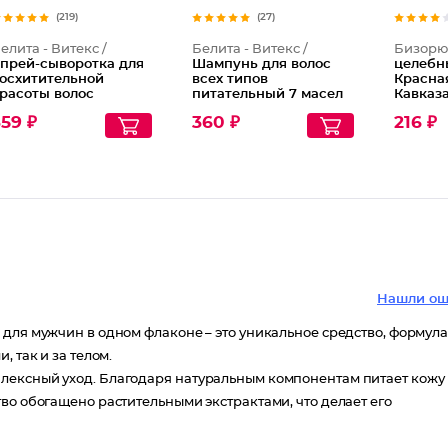
(219)
(27)
елита - Витекс /
Белита - Витекс /
Бизорю
прей-сыворотка для
Шампунь для волос
целебн
осхитительной
всех типов
Красна
расоты волос
питательный 7 масел
Кавказ
есмываемая 12
красоты Роскошный
59 ₽
360 ₽
216 ₽
ффектов
Уход
овершенные Волосы
Нашли ош
 для мужчин в одном флаконе – это уникальное средство, формул
 так и за телом.
лексный уход. Благодаря натуральным компонентам питает кожу
во обогащено растительными экстрактами, что делает его
.