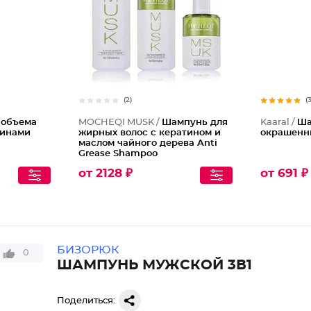
(2)
(
 объема
MOCHEQI MUSK /
Шампунь для
Kaaral /
Ша
еинами
жирных волос с кератином и
окрашенн
маслом чайного дерева Anti
Grease Shampoo
от 2128 ₽
от 691 ₽
БИЗОРЮК
0
ШАМПУНЬ МУЖСКОЙ 3В1
Поделиться: