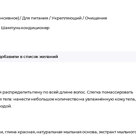
нсивное) /
Для питания /
Укрепляющий /
Очищение
/
Шампунь кондиционер
обавили в список желаний
и распределить пену по всей длине волос. Слегка помассировать
я тела: нанести небольшое количество на увлажнённую кожу тела,
водой.
, глина красная, натуральная мыльная основа, экстракт мыльног