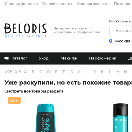
Условия доставки
Условия оплаты
Условия возврата
Помощь
116577
отзыв
Интернет-магазин
косметики и парфюмерии
Москва
Каталог
Уход
Макияж
Парфюмерия
Д
Все бренды
0-9
A
B
C
D
E
F
G
H
I
J
K
L
M
N
Уже раскупили, но есть похожие това
Смотреть все товары раздела