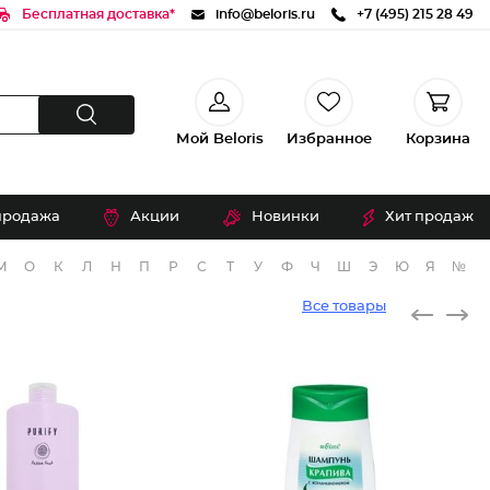
Бесплатная доставка*
info@beloris.ru
+7 (495) 215 28 49
Мой Beloris
Избранное
Корзина
продажа
Акции
Новинки
Хит продаж
М
О
К
Л
Н
П
Р
С
Т
У
Ф
Ч
Ш
Э
Ю
Я
№
Все товары