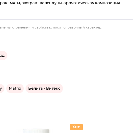
стракт мяты, экстракт календулы, ароматическая композиция
ане изготовления и свойствах носит справочный характер.
од
y
Matrix
Белита - Витекс