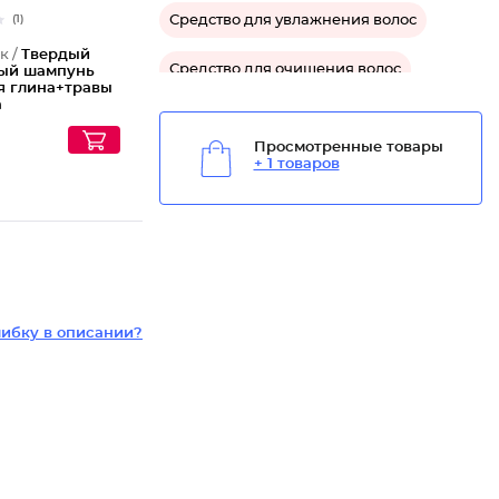
Средство для увлажнения волос
(1)
к /
Твердый
Средство для очищения волос
ый шампунь
я глина+травы
а
Средство укрепляющее для волос
Просмотренные товары
+ 1 товаров
ибку в описании?
а