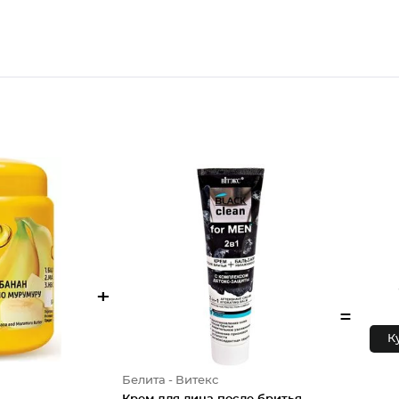
+
=
К
Белита - Витекс