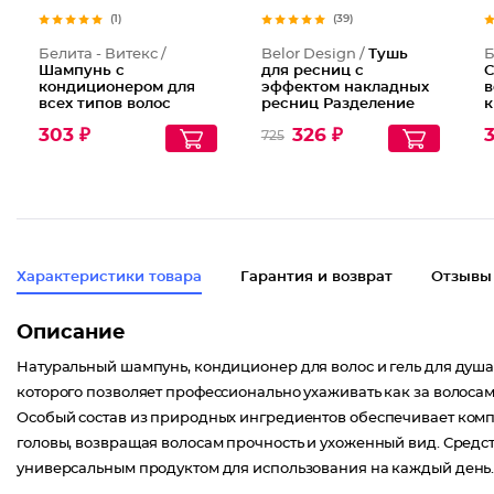
(1)
(39)
Белита - Витекс /
Belor Design /
Тушь
Б
Шампунь с
для ресниц с
С
кондиционером для
эффектом накладных
в
всех типов волос
ресниц Разделение
к
Крапива Shampoo
Объем Длина Podium
н
303 ₽
326 ₽
3
725
Nettle With
extreme
э
Conditioner
С
Характеристики товара
Гарантия и возврат
Отзывы
Описание
Натуральный шампунь, кондиционер для волос и гель для душа
которого позволяет профессионально ухаживать как за волосами,
Особый состав из природных ингредиентов обеспечивает комп
головы, возвращая волосам прочность и ухоженный вид. Средст
универсальным продуктом для использования на каждый день