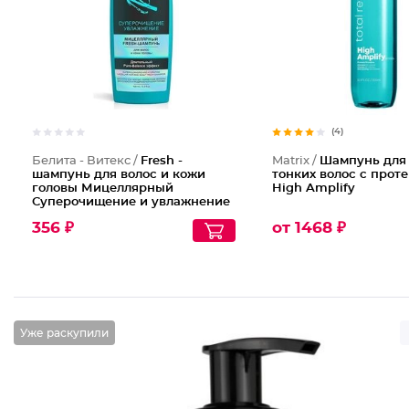
(4)
Белита - Витекс /
Fresh -
Matrix /
Шампунь для
шампунь для волос и кожи
тонких волос с прот
головы Мицеллярный
High Amplify
Суперочищение и увлажнение
356 ₽
от 1468 ₽
Уже раскупили