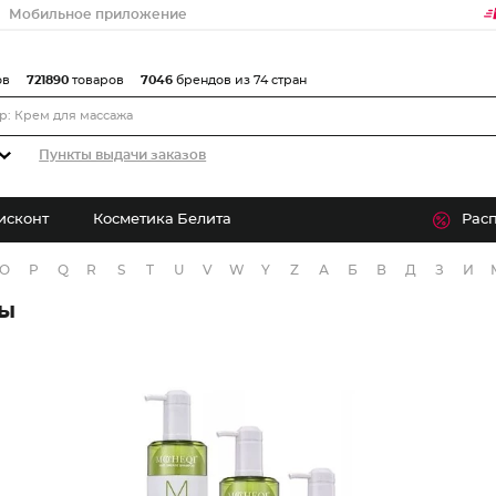
Мобильное приложение
ов
721890
товаров
7046
брендов из 74 стран
Пункты выдачи заказов
исконт
Косметика Белита
Рас
O
P
Q
R
S
T
U
V
W
Y
Z
А
Б
В
Д
З
И
ры