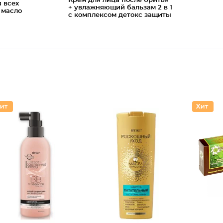
Крем для лица после бритья
я всех
+ увлажняющий бальзам 2 в 1
 масло
с комплексом детокс защиты