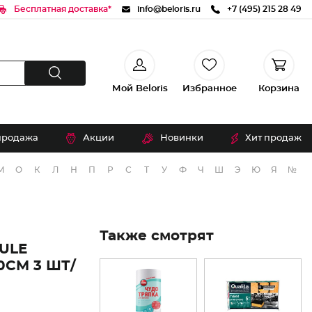
Бесплатная доставка*
info@beloris.ru
+7 (495) 215 28 49
Мой Beloris
Избранное
Корзина
продажа
Акции
Новинки
Хит продаж
М
О
К
Л
Н
П
Р
С
Т
У
Ф
Ч
Ш
Э
Ю
Я
№
Также смотрят
ULE
СМ 3 ШТ/