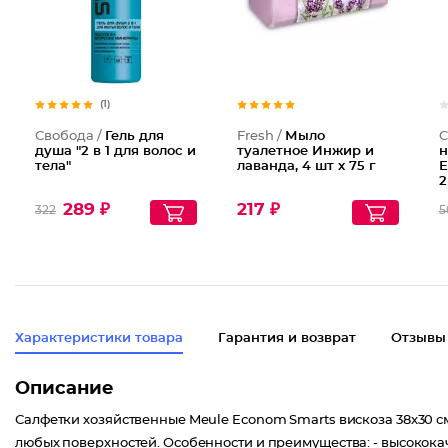
(1)
Свобода /
Гель для
Fresh /
Мыло
C
душа "2 в 1 для волос и
туалетное Инжир и
н
тела"
лаванда, 4 шт х 75 г
Е
2
л
289 ₽
217 ₽
322
5
л
л
Характеристики товара
Гарантия и возврат
Отзывы
Описание
Салфетки хозяйственные Meule Econom Smarts вискоза 38x30 см
любых поверхностей. Особенности и преимущества: - высокока