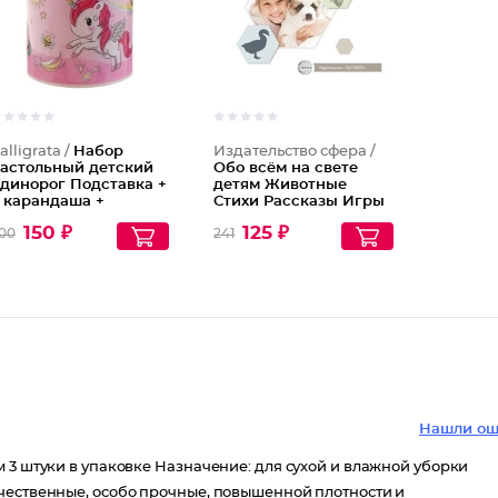
alligrata /
Набор
Издательство сфера /
астольный детский
Обо всём на свете
динорог Подставка +
детям Животные
 карандаша +
Стихи Рассказы Игры
инейка + точилка +
150 ₽
125 ₽
00
241
астик+ блокнот 8
истов + ножницы
Нашли ош
 3 штуки в упаковке Назначение: для сухой и влажной уборки
чественные, особо прочные, повышенной плотности и