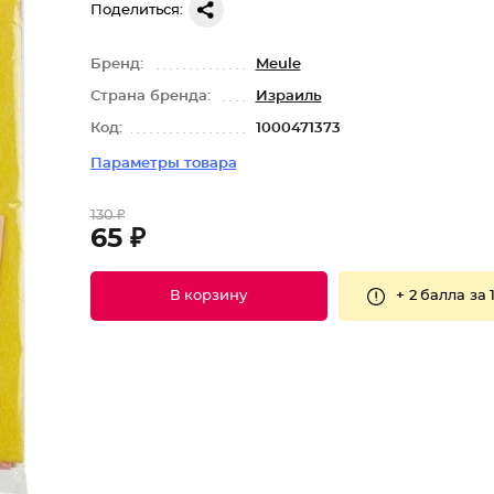
Поделиться:
Бренд:
Meule
Страна бренда:
Израиль
Код:
1000471373
Параметры товара
130 ₽
65 ₽
+
2 балла
за 
В корзину