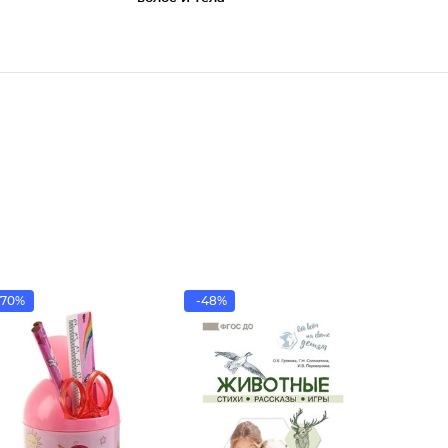
70%
-48%