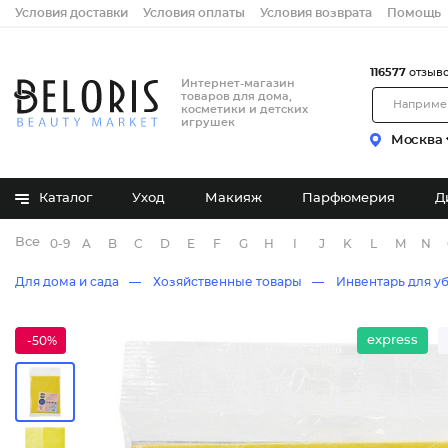
Условия доставки
Условия оплаты
Условия возврата
Помощь
116577
отзыв
Интернет-магазин
товаров для дома,
косметики и детских
игрушек
Москва
Каталог
Уход
Макияж
Парфюмерия
Д
Все бренды
0-9
A
B
C
D
E
F
G
H
I
J
K
L
M
N
Для дома и сада
Хозяйственные товары
Инвентарь для у
express
-50%