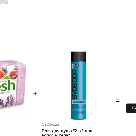
+
=
К
Свобода
Гель для душа "2 в 1 для
волос и тела"