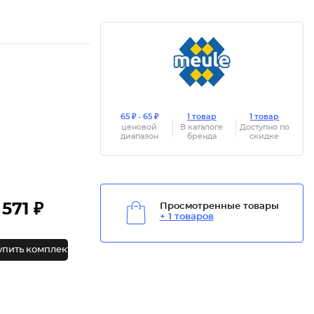
65 ₽ - 65 ₽
1 товар
1 товар
ценовой
В каталоге
Доступно по
диапазон
бренда
скидке
571 ₽
Просмотренные товары
+ 1 товаров
упить комплект