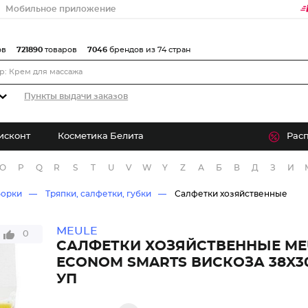
Мобильное приложение
ов
721890
товаров
7046
брендов из 74 стран
Пункты выдачи заказов
исконт
Косметика Белита
Рас
O
P
Q
R
S
T
U
V
W
Y
Z
А
Б
В
Д
З
И
борки
Тряпки, салфетки, губки
Салфетки хозяйственные
MEULE
0
САЛФЕТКИ ХОЗЯЙСТВЕННЫЕ ME
ECONOM SMARTS ВИСКОЗА 38X30
УП