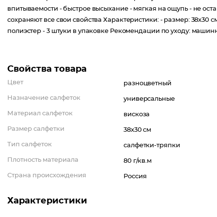
впитываемости - быстрое высыхание - мягкая на ощупь - не ост
сохраняют все свои свойства Характеристики: - размер: 38х30 см. 
полиэстер - 3 штуки в упаковке Рекомендации по уходу: машинн
Свойства товара
Цвет
разноцветный
Назначение салфеток
универсальные
Материал салфеток
вискоза
Размер салфетки
38x30 см
Тип салфеток
салфетки-тряпки
Плотность материала
80 г/кв.м
Страна происхождения
Россия
Характеристики