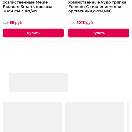
хозяйственные Meule
хозяйственные чудо тряпка
Econom Smarts вискоза
Econom C тиснением для
38x30см 3 шт/уп
оргтехники,окон,меб
65
руб
1013
руб
130
1490