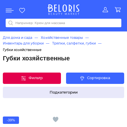
Распродажа
Акции
Новинки
Хит продаж
Все бренды
0-9
A
B
C
D
E
F
G
H
I
J
K
L
M
N
O
P
Q
R
S
T
U
V
W
Y
Z
А
Б
В
Д
З
И
М
О
К
Л
Н
П
Р
С
Т
У
Ф
Ч
Для дома и сада
Хозяйственные товары
Инвентарь для уборки
Тряпки, салфетки, губки
Губки хозяйственные
Губки хозяйственные
Фильтр
Сортировка
Подкатегории
-39%