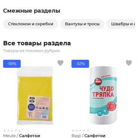
Смежные разделы
Стекломои и скребки
Вантузы и тросы
Швабры и а
Все товары раздела
Товары из похожих рубрик
-50%
-32%
Meule /
Салфетки
Bagi /
Салфетки