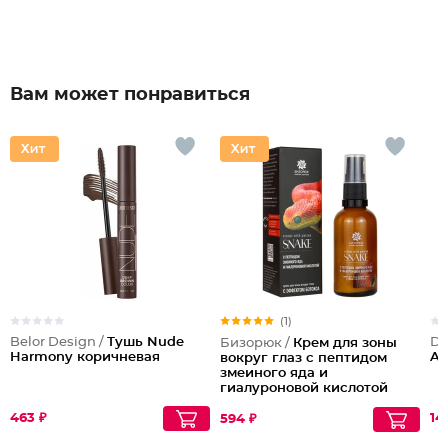
Вам может понравиться
(1)
Belor Design /
Тушь Nude
Dil
Бизорюк /
Крем для зоны
Harmony коричневая
Ad
вокруг глаз с пептидом
змеиного яда и
гиалуроновой кислотой
463 ₽
14
594 ₽