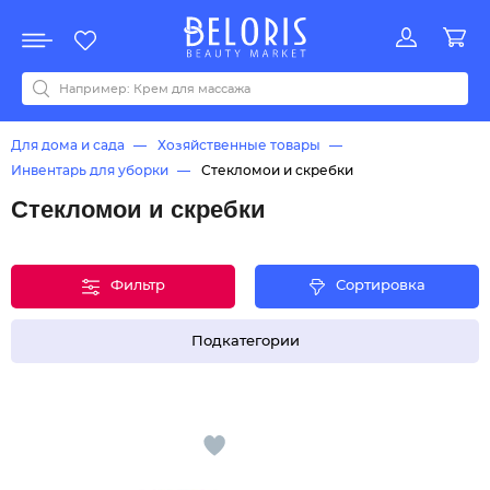
Распродажа
Акции
Новинки
Хит продаж
Все бренды
0-9
A
B
C
D
E
F
G
H
I
J
K
L
M
N
O
P
Q
R
S
T
U
V
W
Y
Z
А
Б
В
Д
З
И
М
О
К
Л
Н
П
Р
С
Т
У
Ф
Ч
Для дома и сада
Хозяйственные товары
Инвентарь для уборки
Стекломои и скребки
Стекломои и скребки
Фильтр
Сортировка
Подкатегории