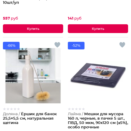
10шт/уп
557
руб
141
руб
-66%
-52%
Доляна /
Ёршик для банок
Лайма /
Мешки для мусора
25,5×5,5 см, натуральная
160 л, черные, в пачке 5 шт.,
щетина
ПВД, 50 мкм, 90х120 см (±5%),
особо прочные