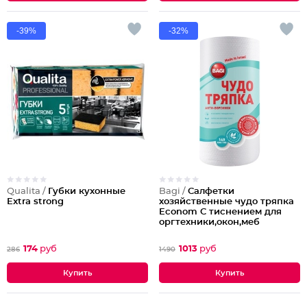
-39%
-32%
Qualita /
Губки кухонные
Bagi /
Салфетки
Extra strong
хозяйственные чудо тряпка
Econom C тиснением для
оргтехники,окон,меб
174
руб
1013
руб
286
1490