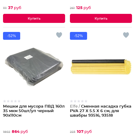
37
руб
125
руб
111
261
-52%
-52%
Мешки для мусора ПВД 160л
Elfe /
Сменная насадка губка
35 мкм 50шт/уп черный
PVA 27 X 5.5 X 6 см, для
90х110см
швабры 93516, 93518
864
руб
107
руб
1802
223