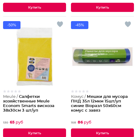
-50%
-45%
Meule /
Салфетки
Комус /
Мешки для мусора
хозяйственные Meule
ПНД 35л 12мкм 15шт/уп
Econom Smarts вискоза
синие Bioразл 50х60см
38x30см 3 шт/уп
комус с завяз
65
руб
86
руб
130
158