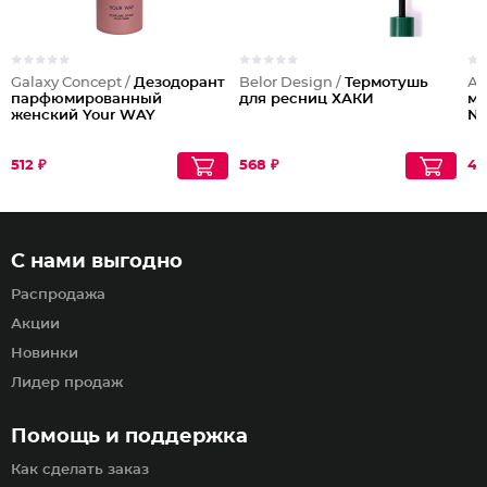
Galaxy Concept /
Дезодорант
Belor Design /
Термотушь
Аб
парфюмированный
для ресниц ХАКИ
му
женский Your WAY
No
512 ₽
568 ₽
43
С нами выгодно
Распродажа
Акции
Новинки
Лидер продаж
Помощь и поддержка
Как сделать заказ