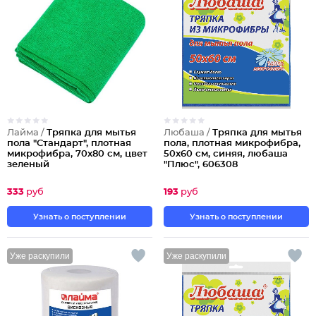
Лайма /
Тряпка для мытья
Любаша /
Тряпка для мытья
пола "Стандарт", плотная
пола, плотная микрофибра,
микрофибра, 70х80 см, цвет
50х60 см, синяя, любаша
зеленый
"Плюс", 606308
Партия по 3шт
Партия по 6шт
333
руб
193
руб
Узнать о поступлении
Узнать о поступлении
Уже раскупили
Уже раскупили