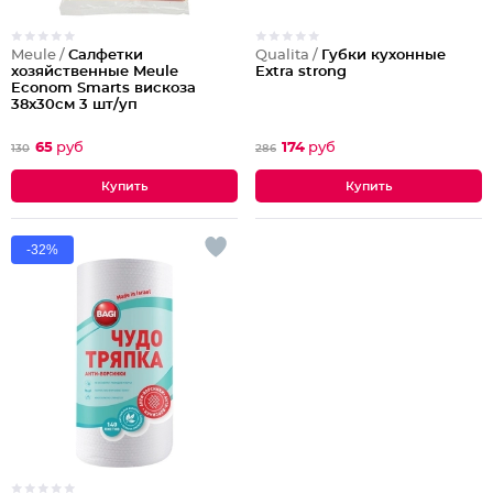
Meule /
Салфетки
Qualita /
Губки кухонные
хозяйственные Meule
Extra strong
Econom Smarts вискоза
38x30см 3 шт/уп
65
руб
174
руб
130
286
-32%