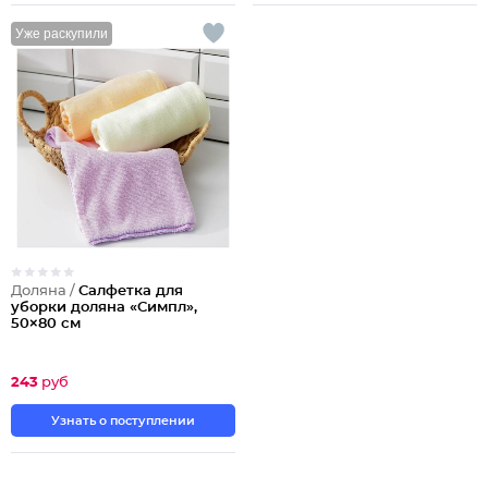
Уже раскупили
Доляна /
Салфетка для
уборки доляна «Симпл»,
50×80 см
243
руб
Узнать о поступлении