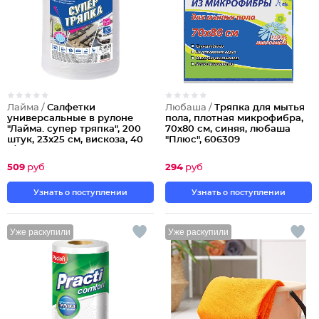
Лайма /
Салфетки
Любаша /
Тряпка для мытья
универсальные в рулоне
пола, плотная микрофибра,
"Лайма. супер тряпка", 200
70х80 см, синяя, любаша
штук, 23х25 см, вискоза, 40
"Плюс", 606309
г/м2
Партия по 3шт
Партия по 2шт
509
руб
294
руб
Узнать о поступлении
Узнать о поступлении
Уже раскупили
Уже раскупили