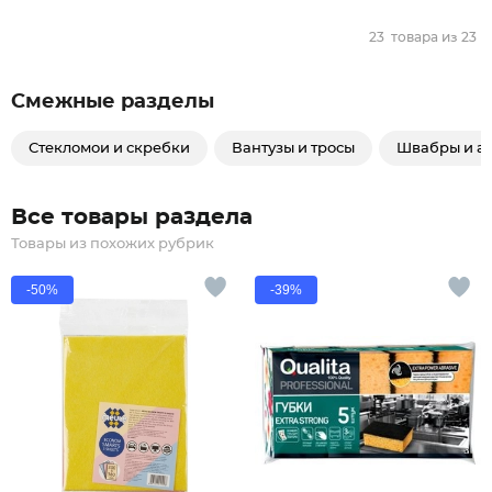
23
товара из
23
Смежные разделы
Стекломои и скребки
Вантузы и тросы
Швабры и а
Все товары раздела
Товары из похожих рубрик
-50%
-39%