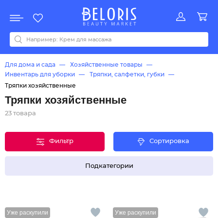
Распродажа
Акции
Новинки
Хит продаж
Все бренды
0-9
A
B
C
D
E
F
G
H
I
J
K
L
M
N
O
P
Q
R
S
T
U
V
W
Y
Z
А
Б
В
Д
З
И
М
О
К
Л
Н
П
Р
С
Т
У
Ф
Ч
Для дома и сада
Хозяйственные товары
Инвентарь для уборки
Тряпки, салфетки, губки
Тряпки хозяйственные
Тряпки хозяйственные
23 товара
Фильтр
Сортировка
Подкатегории
Уже раскупили
Уже раскупили