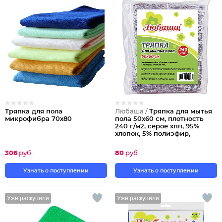
Тряпка для пола
Любаша /
Тряпка для мытья
микрофибра 70х80
пола 50х60 см, плотность
240 г/м2, серое хпп, 95%
хлопок, 5% полиэфир,
любаша, 604690
Партия по 15шт
306
руб
80
руб
Узнать о поступлении
Узнать о поступлении
Уже раскупили
Уже раскупили