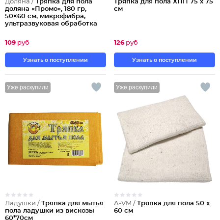
Доляна /
Тряпка для пола
Тряпка для пола ХПП 75 х 75
доляна «Промо», 180 гр,
см
50×60 см, микрофибра,
ультразвуковая обработка
края
109
руб
126
руб
Узнать о поступлении
Узнать о поступлении
Уже раскупили
Уже раскупили
Ладушки /
Тряпка для мытья
A-VM /
Тряпка для пола 50 х
пола ладушки из вискозы
60 см
60*70см