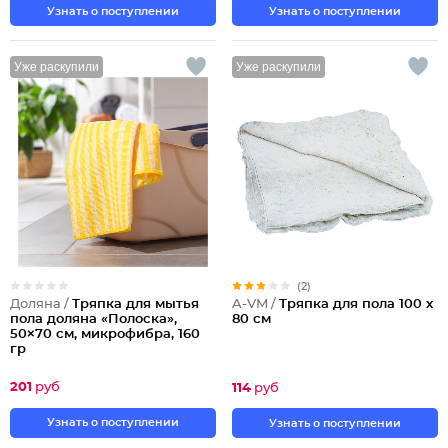
Узнать о поступлении
Узнать о поступлении
Уже раскупили
Уже раскупили
(2)
Доляна /
Тряпка для мытья
A-VM /
Тряпка для пола 100 х
пола доляна «Полоска»,
80 см
50×70 см, микрофибра, 160
гр
201
руб
114
руб
Узнать о поступлении
Узнать о поступлении