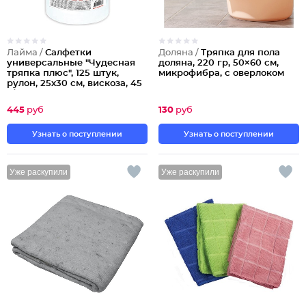
Лайма /
Салфетки
Доляна /
Тряпка для пола
универсальные "Чудесная
доляна, 220 гр, 50×60 см,
тряпка плюс", 125 штук,
микрофибра, с оверлоком
рулон, 25х30 см, вискоза, 45
г/м2
Партия по 2шт
445
руб
130
руб
Узнать о поступлении
Узнать о поступлении
Уже раскупили
Уже раскупили