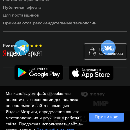
Публичная оферта
Для поставщиков
Применяются рекомендательные технологии
Рейтинг
Пункты
самовывоза
Мы используем файлы cookie и
аналогичные технологии для анализа
посещаемости сайта с помощью
Яндекс.Метрики, определения вашего
Ⓒ Интернет-магазин
Принимаю
местоположения и улучшения работы
Белорис 2012 - 2026 Все
сайта. Продолжая использовать сайт, вы
права защищены