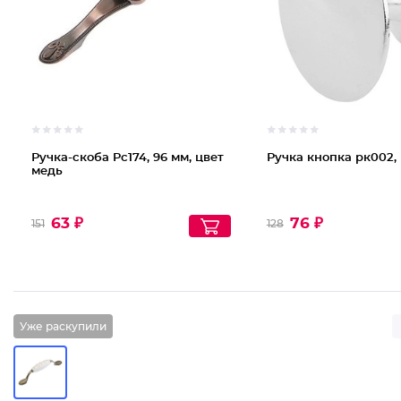
Ручка-скоба Pc174, 96 мм, цвет
Ручка кнопка рк002,
медь
63 ₽
76 ₽
151
128
Уже раскупили