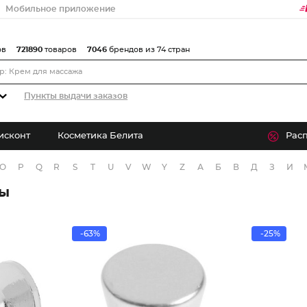
Мобильное приложение
ов
721890
товаров
7046
брендов из 74 стран
Пункты выдачи заказов
исконт
Косметика Белита
Рас
O
P
Q
R
S
T
U
V
W
Y
Z
А
Б
В
Д
З
И
ры
-63%
-25%