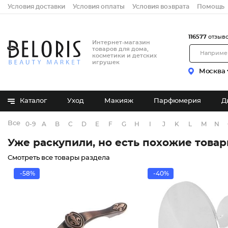
Условия доставки
Условия оплаты
Условия возврата
Помощь
116577
отзыв
Интернет-магазин
товаров для дома,
косметики и детских
игрушек
Москва
Каталог
Уход
Макияж
Парфюмерия
Д
Все бренды
0-9
A
B
C
D
E
F
G
H
I
J
K
L
M
N
Уже раскупили, но есть похожие това
Смотреть все товары раздела
-58%
-40%