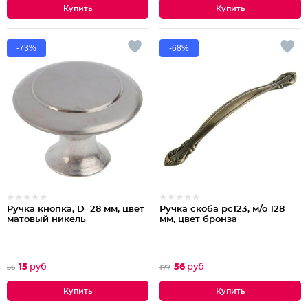
-73%
-68%
Ручка кнопка, D=28 мм, цвет
Ручка скоба рс123, м/о 128
матовый никель
мм, цвет бронза
15
руб
56
руб
56
177