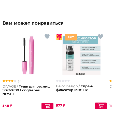
Вам может понравиться
(9)
Belor Design /
Спрей-
DIVAGE /
Тушь для ресниц
Dil
фиксатор Mist Fix
90x60x90 Longlashes
№7501
577 ₽
548 ₽
16