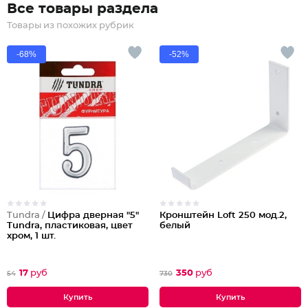
Все товары раздела
Товары из похожих рубрик
-68%
-52%
Tundra /
Цифра дверная "5"
Кронштейн Loft 250 мод.2,
Tundra, пластиковая, цвет
белый
хром, 1 шт.
17
руб
350
руб
54
730