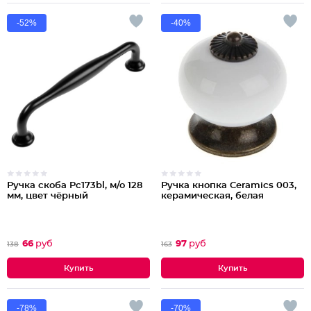
-52%
-40%
Ручка скоба Pc173bl, м/о 128
Ручка кнопка Ceramics 003,
мм, цвет чёрный
керамическая, белая
66
руб
97
руб
138
163
-78%
-70%