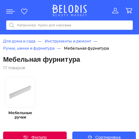
Распродажа
Акции
Новинки
Хит продаж
Все бренды
0-9
A
B
C
D
E
F
G
H
I
J
K
L
M
N
O
P
Q
R
S
T
U
V
W
Y
Z
А
Б
В
Д
З
И
М
О
К
Л
Н
П
Р
С
Т
У
Ф
Ч
Для дома и сада
Инструменты и ремонт
Ручки, замки и фурнитура
Мебельная фурнитура
Мебельная фурнитура
17 товаров
Мебельные
ручки
Фильтр
Сортировка