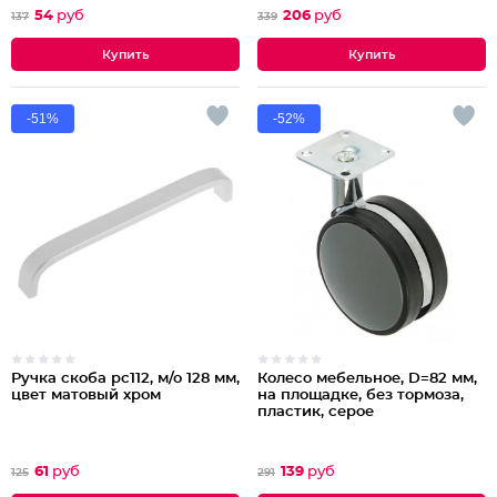
54
руб
206
руб
137
339
-51%
-52%
Ручка скоба рс112, м/о 128 мм,
Колесо мебельное, D=82 мм,
цвет матовый хром
на площадке, без тормоза,
пластик, серое
61
руб
139
руб
125
291