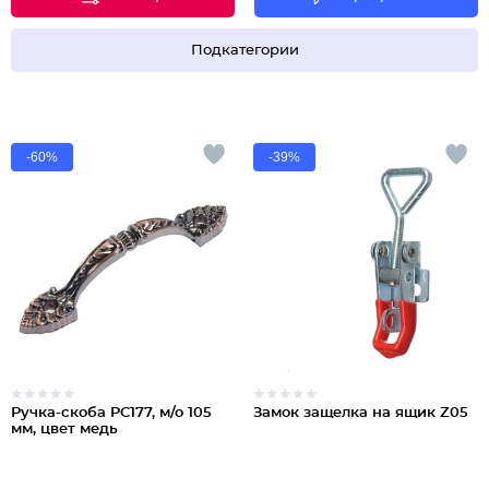
Подкатегории
-60%
-39%
Ручка-скоба PC177, м/о 105
Замок защелка на ящик Z05
мм, цвет медь