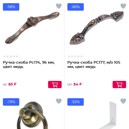
-58%
-60%
Ручка-скоба Pc174, 96 мм,
Ручка-скоба PC177, м/о 105
цвет медь
мм, цвет медь
63 ₽
54 ₽
151
137
-70%
-52%