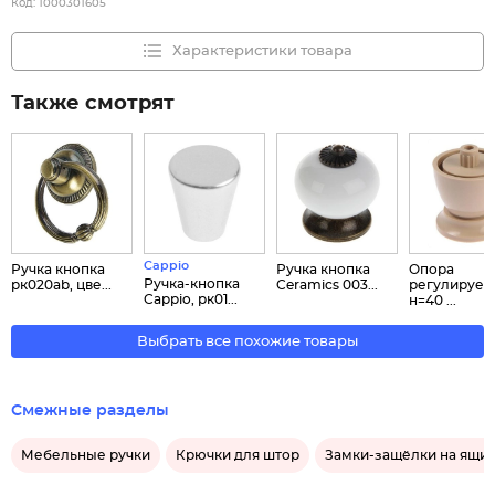
Код:
1000301605
Характеристики товара
Также смотрят
Cappio
Ручка кнопка
Ручка кнопка
Опора
Ручка-кнопка
рк020ab, цве...
Ceramics 003...
регулируем
Cappio, рк01...
н=40 ...
Выбрать все похожие товары
Смежные разделы
Мебельные ручки
Крючки для штор
Замки-защёлки на ящи