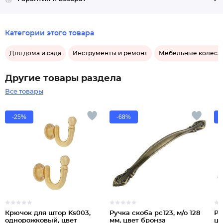
Категории этого товара
Для дома и сада
Инструменты и ремонт
Мебельные колеса
Другие товары раздела
Все товары
-25%
-68%
Крючок для штор Ks003,
Ручка скоба рс123, м/о 128
Ру
однорожковый, цвет
мм, цвет бронза
цв