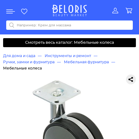
Распродажа
Акции
Новинки
Хит продаж
Все бренды
0-9
A
B
C
D
E
F
G
H
I
J
K
L
M
N
O
P
Q
R
S
T
U
V
W
Y
Z
А
Б
В
Д
З
И
М
О
К
Л
Н
П
Р
С
Т
У
Ф
Ч
Смотреть весь каталог: Мебельные колеса
Для дома и сада
Инструменты и ремонт
Ручки, замки и фурнитура
Мебельная фурнитура
Мебельные колеса