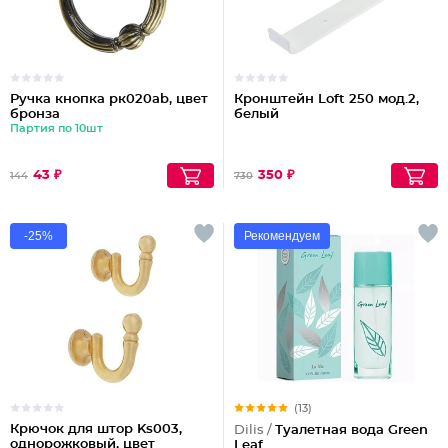
Ручка кнопка рк020ab, цвет
Кронштейн Loft 250 мод.2,
бронза
белый
Партия по 10шт
43 ₽
350 ₽
144
730
-25%
Рекомендуем
(13)
Крючок для штор Ks003,
Dilis /
Туалетная вода Green
однорожковый, цвет
Leaf