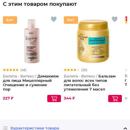
С этим товаром покупают
(45)
(20)
Be
Белита - Витекс /
Демакияж
Белита - Витекс /
Бальзам
гл
для лица Мицеллярный
для волос всех типов
То
Очищение и сужение
питательный без
пор
утяжеления 7 масел
красоты Роскошный
Уход
227 ₽
344 ₽
297
Характеристики товара