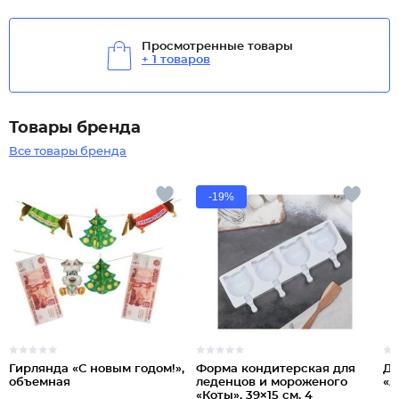
Просмотренные товары
+ 1 товаров
Товары бренда
Все товары бренда
-19%
Гирлянда «С новым годом!»,
Форма кондитерская для
Де
объемная
леденцов и мороженого
«А
«Коты», 39×15 см, 4