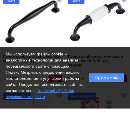
-52%
-25%
Мы используем файлы cookie и
Ручка скоба Pc173bl, м/о 128
Ручка скоба керамическая
аналогичные технологии для анализа
мм, цвет чёрный
Ceramics 003, 96 мм,
чёрная
посещаемости сайта с помощью
Яндекс.Метрики, определения вашего
Принимаю
местоположения и улучшения работы
66 ₽
142 ₽
138
190
сайта. Продолжая использовать сайт, вы
соглашаетесь с
Политикой обработки
Рекомендуем
.
Рекомендуем
персональных данных