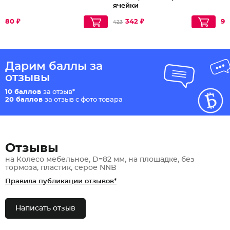
ячейки
80 ₽
342 ₽
97
423
Дарим баллы за
отзывы
10 баллов
за отзыв*
20 баллов
за отзыв с фото товара
Отзывы
на Колесо мебельное, D=82 мм, на площадке, без
тормоза, пластик, серое NNB
Правила публикации отзывов*
Написать отзыв