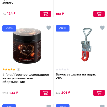
золото
124 ₽
851 ₽
166
-66%
-39%
(9)
Замок защелка на ящик
Elfora /
Горячее шоколадное
Z05
антицеллюлитное
обертывание
206 ₽
435 ₽
339
1280