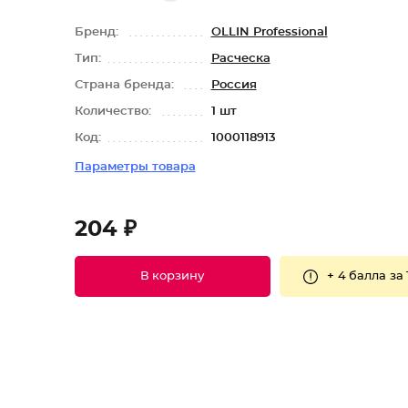
Бренд:
OLLIN Professional
Тип:
Расческа
Страна бренда:
Россия
Количество:
1 шт
Код:
1000118913
Параметры товара
204 ₽
+
4 балла
за 
В корзину