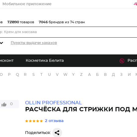
Мобильное приложение
ов
721890
товаров
7046
брендов из 74 стран
Пункты выдачи заказов
исконт
Косметика Белита
Рас
O
P
Q
R
S
T
U
V
W
Y
Z
А
Б
В
Д
З
И
OLLIN PROFESSIONAL
0
РАСЧЁСКА ДЛЯ СТРИЖКИ ПОД 
2 отзыва
Поделиться: