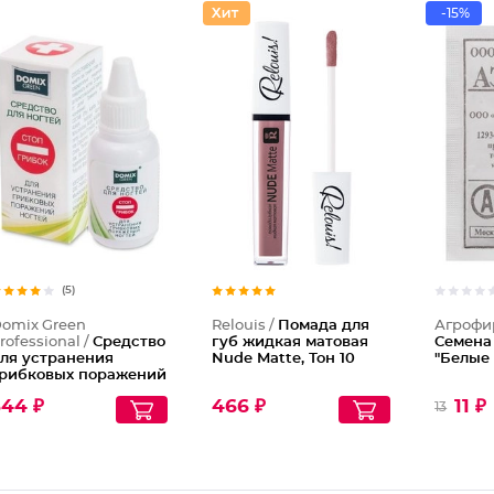
-15%
Помада
(5)
omix Green
Relouis /
Помада для
Агрофир
rofessional /
Средство
губ жидкая матовая
Семена
ля устранения
Nude Matte, Тон 10
"Белые 
рибковых поражений
огтей "Стоп грибок"
344 ₽
466 ₽
11 ₽
13