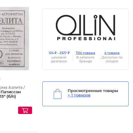
124 ₽ - 2327 ₽
704 товара
4 товара
ценовой
В каталоге
Доступно по
диапазон
бренда
скидке
ма Аэлита /
Просмотренные товары
 Патиссон
+ 1 товаров
13" (б/п)