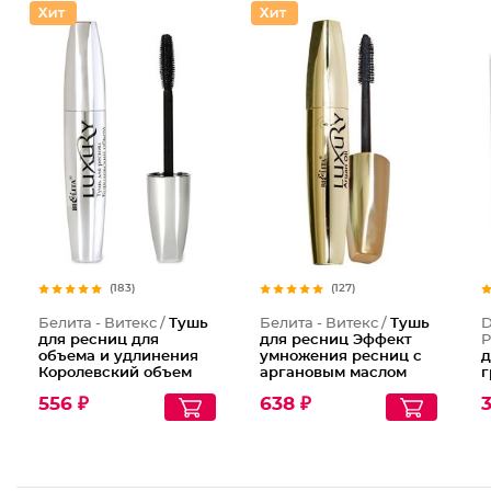
(183)
(127)
Белита - Витекс /
Тушь
Белита - Витекс /
Тушь
D
для ресниц для
для ресниц Эффект
P
объема и удлинения
умножения ресниц с
д
Королевский объем
аргановым маслом
г
н
556 ₽
638 ₽