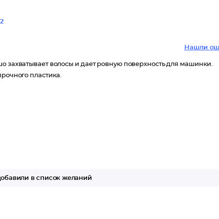
2
Нашли ош
шо захватывает волосы и дает ровную поверхность для машинки.
прочного пластика.
обавили в список желаний