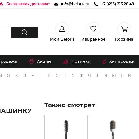
Бесплатная доставка*
info@beloris.ru
+7 (495) 215 28 49
Мой Beloris
Избранное
Корзина
продажа
Акции
Новинки
Хит продаж
М
О
К
Л
Н
П
Р
С
Т
У
Ф
Ч
Ш
Э
Ю
Я
№
Также смотрят
МАШИНКУ