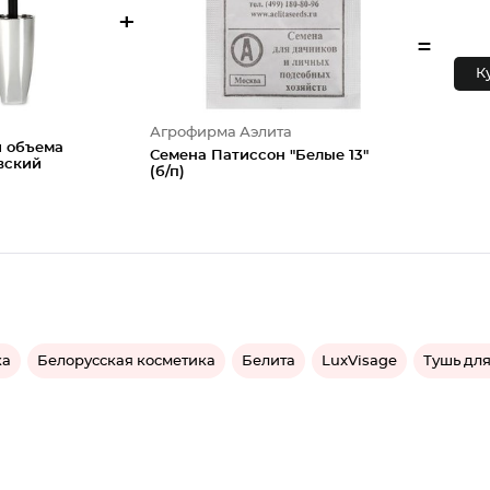
+
=
К
Агрофирма Аэлита
я объема
Семена Патиссон "Белые 13"
вский
(б/п)
ка
Белорусская косметика
Белита
LuxVisage
Тушь дл