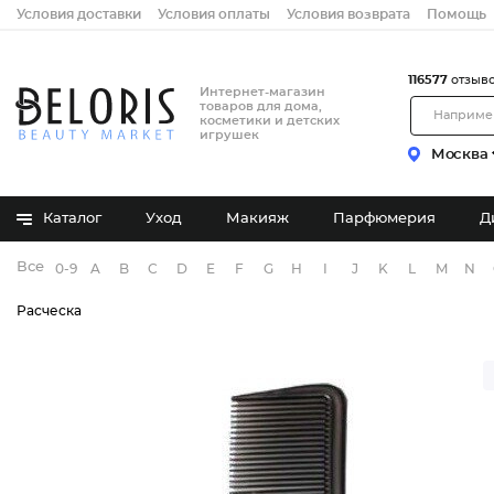
Условия доставки
Условия оплаты
Условия возврата
Помощь
116577
отзыв
Интернет-магазин
товаров для дома,
косметики и детских
игрушек
Москва
Каталог
Уход
Макияж
Парфюмерия
Д
Все бренды
0-9
A
B
C
D
E
F
G
H
I
J
K
L
M
N
Расческа