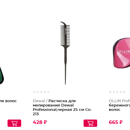
ля волос
Dewal /
Расческа для
OLLIN Prof
мелирования Dewal
бережног
Professional,черная 25 см Co-
волос
213
428 ₽
665 ₽