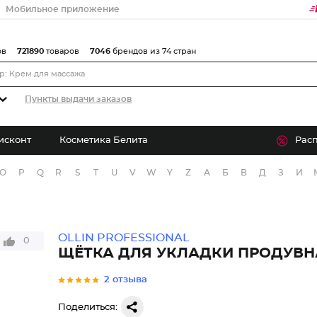
Мобильное приложение
ов
721890
товаров
7046
брендов из 74 стран
Пункты выдачи заказов
исконт
Косметика Белита
Рас
O
P
Q
R
S
T
U
V
W
Y
Z
А
Б
В
Д
З
И
OLLIN PROFESSIONAL
0
ЩЁТКА ДЛЯ УКЛАДКИ ПРОДУВН
2 отзыва
Поделиться: