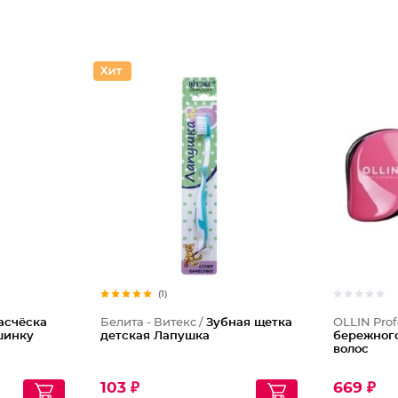
(1)
асчёска
Белита - Витекс /
Зубная щетка
OLLIN Prof
шинку
детская Лапушка
бережног
волос
103 ₽
669 ₽