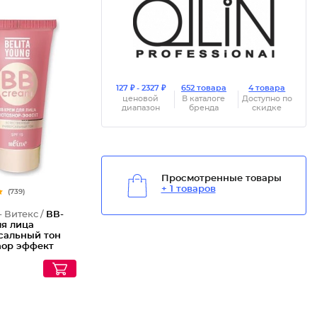
127 ₽ - 2327 ₽
652 товара
4 товара
ценовой
В каталоге
Доступно по
диапазон
бренда
скидке
Просмотренные товары
+ 1 товаров
(739)
- Витекс /
ВВ-
ля лица
сальный тон
hop эффект
pf 15