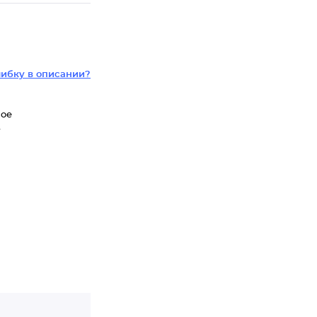
ибку в описании?
ное
т