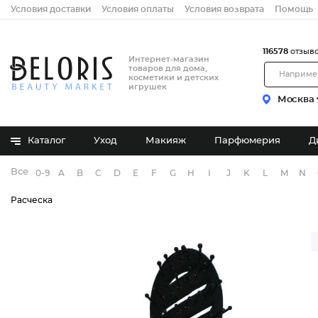
Условия доставки
Условия оплаты
Условия возврата
Помощь
116578
отзыв
Интернет-магазин
товаров для дома,
косметики и детских
игрушек
Москва
Каталог
Уход
Макияж
Парфюмерия
Д
Все бренды
0-9
A
B
C
D
E
F
G
H
I
J
K
L
M
N
Расческа