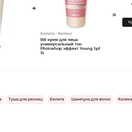
+
=
К
Белита - Витекс
ВВ-крем для лица
универсальный тон
й
Photoshop эффект Young Spf
15
а
Тушь для ресниц
Белита
Шампунь для волос
Холика