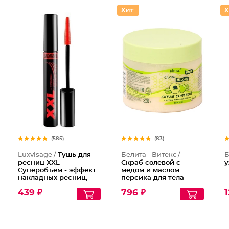
Тушь дл
(585)
(83)
Luxvisage /
Тушь для
Белита - Витекс /
Б
ресниц XXL
Скраб солевой с
у
Суперобъем - эффект
медом и маслом
накладных ресниц,
персика для тела
Тон Черный
439 ₽
796 ₽
1