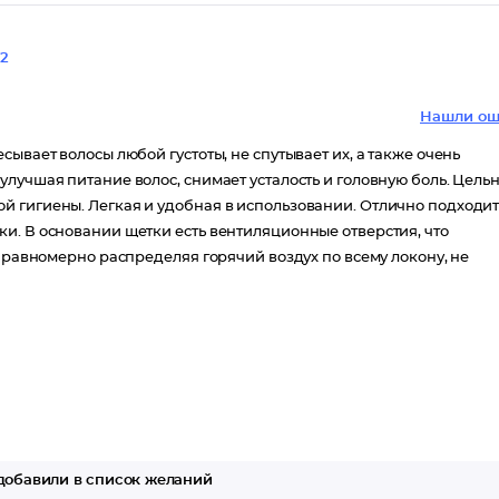
2
Нашли ош
ывает волосы любой густоты, не спутывает их, а также очень
лучшая питание волос, снимает усталость и головную боль. Цель
й гигиены. Легкая и удобная в использовании. Отлично подходи
и. В основании щетки есть вентиляционные отверстия, что
, равномерно распределяя горячий воздух по всему локону, не
обавили в список желаний