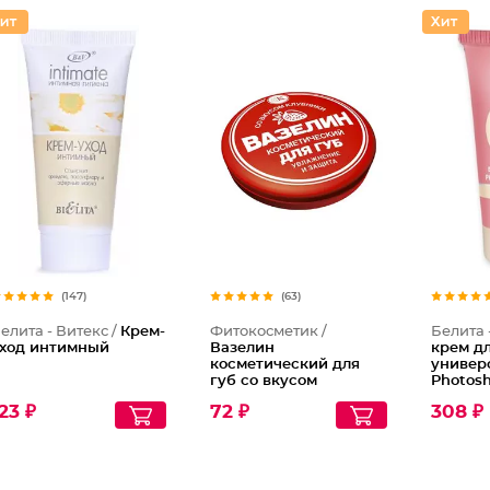
(147)
(63)
елита - Витекс /
Крем-
Фитокосметик /
Белита 
ход интимный
Вазелин
крем д
косметический для
универ
губ со вкусом
Photos
клубники
Young S
23 ₽
72 ₽
308 ₽
"Увлажнение и
защита"