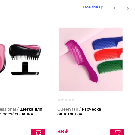
Все товары
essional /
Щётка для
Queen fair /
Расчёска
о расчёсывания
однотонная
88 ₽