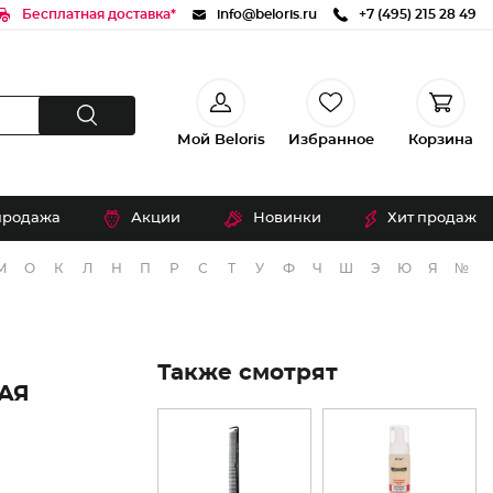
Бесплатная доставка*
info@beloris.ru
+7 (495) 215 28 49
Мой Beloris
Избранное
Корзина
продажа
Акции
Новинки
Хит продаж
М
О
К
Л
Н
П
Р
С
Т
У
Ф
Ч
Ш
Э
Ю
Я
№
Также смотрят
АЯ