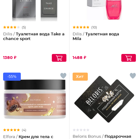
(5)
(10)
Dilis /
Туалетная вода Take a
Dilis /
Туалетная вода
chance sport
Mila
1380 ₽
1488 ₽
-55%
(4)
Beloris Bonus /
Подарочная
Elfora /
Крем для тела с