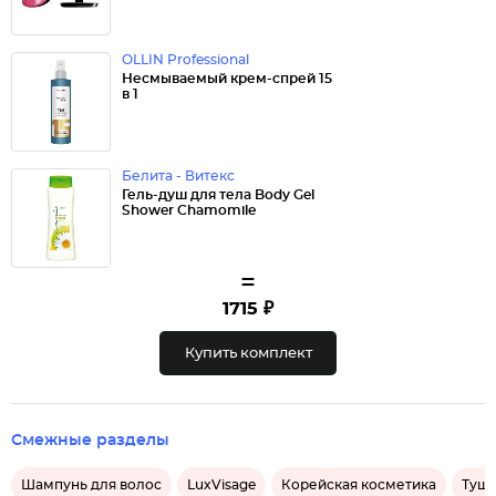
OLLIN Professional
Несмываемый крем-спрей 15
в 1
Белита - Витекс
Гель-душ для тела Body Gel
Shower Chamomile
=
1715 ₽
Купить комплект
Смежные разделы
Шампунь для волос
LuxVisage
Корейская косметика
Тушь