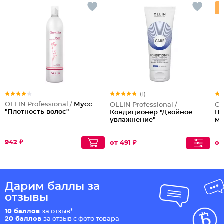
(1)
OLLIN Professional /
Мусс
OLLIN Professional /
OL
"Плотность волос"
Кондиционер "Двойное
Ша
увлажнение"
ма
942 ₽
от 491 ₽
от
Дарим баллы за
отзывы
10 баллов
за отзыв*
20 баллов
за отзыв с фото товара