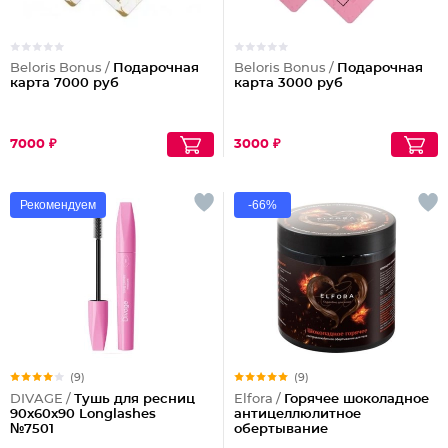
Beloris Bonus /
Подарочная
Beloris Bonus /
Подарочная
карта 7000 руб
карта 3000 руб
7000 ₽
3000 ₽
Рекомендуем
-66%
(9)
(9)
DIVAGE /
Тушь для ресниц
Elfora /
Горячее шоколадное
90x60x90 Longlashes
антицеллюлитное
№7501
обертывание