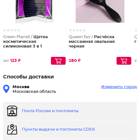
Green Planet /
Щетка
Queen fair /
Расчёска
Qu
косметическая
массажная овальная
гр
силиконовая 3 в 1
черная
123 ₽
280 ₽
257
77
Способы доставки
Москва
Изменить город
Московская область
Почта России и почтоматы
Пункты выдачи и постоматы CDEK