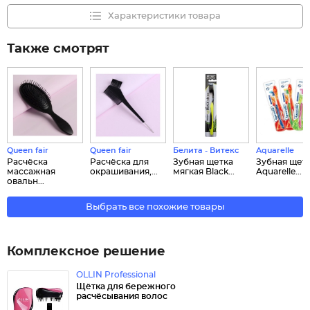
Характеристики товара
Также смотрят
Queen fair
Queen fair
Белита - Витекс
Aquarelle
Расчёска
Расчёска для
Зубная щетка
Зубная щет
массажная
окрашивания,...
мягкая Black...
Aquarelle...
овальн...
Выбрать все похожие товары
Комплексное решение
OLLIN Professional
Щётка для бережного
расчёсывания волос