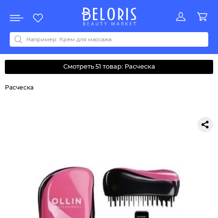
Распродажа
Акции
Новинки
Хит продаж
Все бренды
0-9
A
B
C
D
E
F
G
H
I
J
K
L
M
N
O
P
Q
R
S
T
U
V
W
Y
Z
А
Б
В
Д
З
И
М
О
К
Л
Н
П
Р
С
Т
У
Ф
Ч
Смотреть 51 товар: Расческа
Расческа