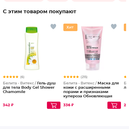
С этим товаром покупают
(6)
(215)
Белита - Витекс /
Гель-душ
Белита - Витекс /
Маска для
Бе
для тела Body Gel Shower
кожи с расширенными
ли
Chamomile
порами и признаками
купероза Обновляющая
342 ₽
336 ₽
21