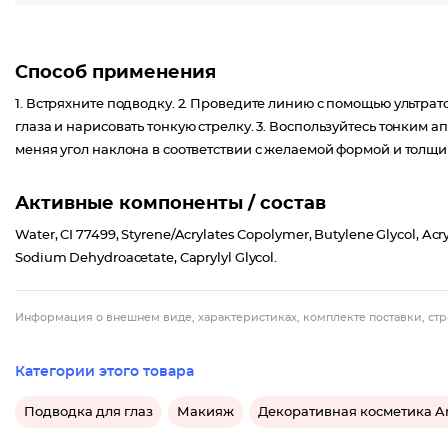
Способ применения
1. Встряхните подводку. 2. Проведите линию с помощью ультра
глаза и нарисовать тонкую стрелку. 3. Воспользуйтесь тонким
меняя угол наклона в соответствии с желаемой формой и толщ
Активные компоненты / состав
Water, CI 77499, Styrene/Acrylates Copolymer, Butylene Glycol, Acr
Sodium Dehydroacetate, Caprylyl Glycol.
Информация о внешнем виде, характеристиках, комплекте поставки, стр
Категории этого товара
Подводка для глаз
Макияж
Декоративная косметика Ar