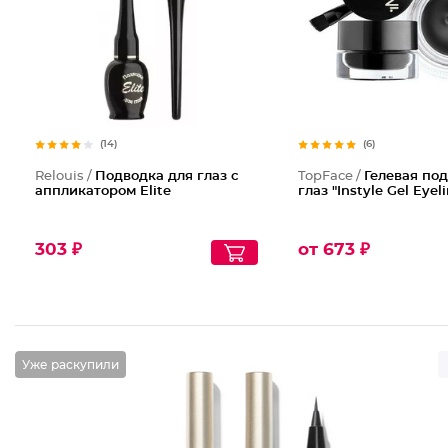
(14)
(6)
Relouis /
Подводка для глаз с
TopFace /
Гелевая по
аппликатором Elite
глаз "Instyle Gel Eyeli
303 ₽
от 673 ₽
Уже раскупили