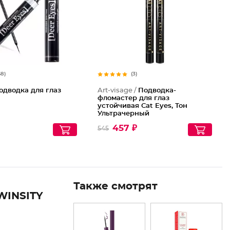
68)
(3)
одводка для глаз
Art-visage /
Подводка-
фломастер для глаз
устойчивая Cat Eyes, Тон
Ультрачерный
457 ₽
545
Также смотрят
INSITY