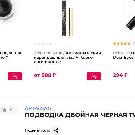
(
дводка для
Vivienne Sabo /
Автоматический
Relouis /
П
ner"
карандаш для глаз Virtuose
Deer Eyes
automatique
от 588 ₽
294 ₽
ART-VISAGE
0
ПОДВОДКА ДВОЙНАЯ ЧЕРНАЯ TW
Поделиться: