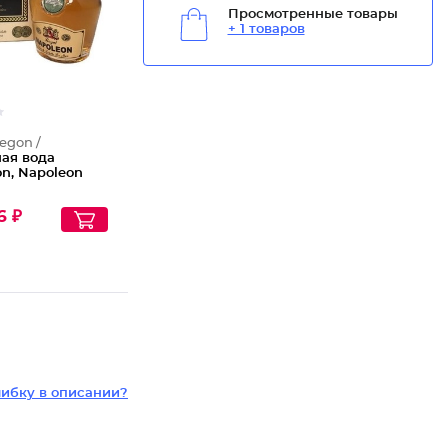
Просмотренные товары
+ 1 товаров
regon /
ная вода
n, Napoleon
6 ₽
ибку в описании?