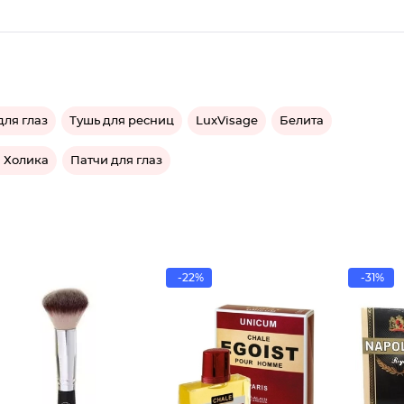
ля глаз
Тушь для ресниц
LuxVisage
Белита
 Холика
Патчи для глаз
-22%
-31%
Туалетн