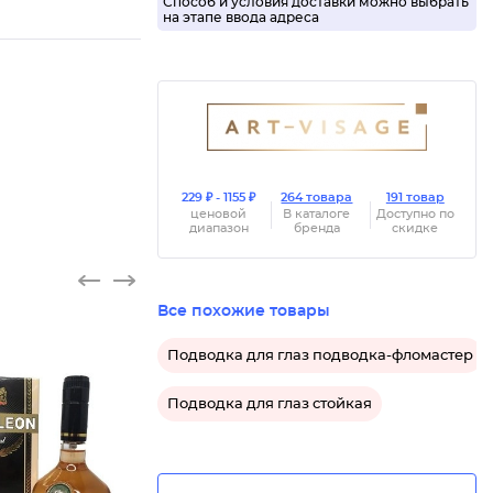
Способ и условия доставки можно выбрать
на этапе ввода адреса
229 ₽ - 1155 ₽
264 товара
191 товар
ценовой
В каталоге
Доступно по
диапазон
бренда
скидке
Все похожие товары
Подводка для глаз подводка-фломастер
Подводка для глаз стойкая
Туалетн