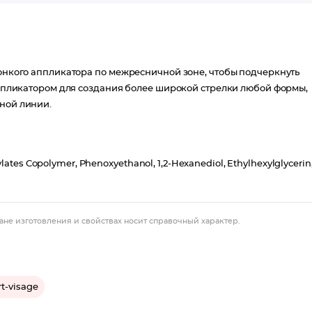
тонкого аппликатора по межресничной зоне, чтобы подчеркнуть
 аппликатором для создания более широкой стрелки любой формы,
иной линии.
ylates Copolymer, Phenoxyethanol, 1,2-Hexanediol, Ethylhexylglycerin
ане изготовления и свойствах носит справочный характер.
t-visage