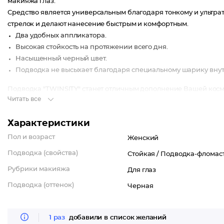
макияжа глаз.
Средство является универсальным благодаря тонкому и ультр
стрелок и делают нанесение быстрым и комфортным.
Два удобных аппликатора.
Высокая стойкость на протяжении всего дня.
Насыщенный черный цвет.
Подводка не высыхает благодаря специальному шарику внут
Подводка "TWINSITY" станет отличным дополнение Вашей косм
Читать все
Характеристики
Пол и возраст
Женский
Подводка (свойства)
Стойкая /
Подводка-фломас
Рубрики макияжа
Для глаз
Подводка (оттенок)
Черная
1 раз
добавили в список желаний