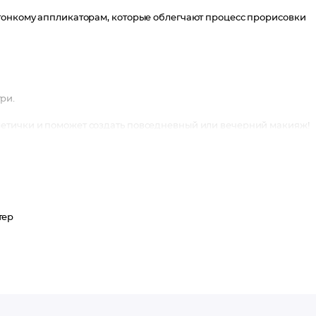
атонкому аппликаторам, которые облегчают процесс прорисовки
ри.
етички и поможет создать повседневный или вечерний макияж!
тер