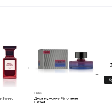
+
=
К
Dilis
ie Sweet
Духи мужские Fénomène
Esthet