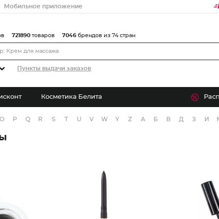
Мобильное приложение
ов
721890
товаров
7046
брендов из 74 стран
Пункты выдачи заказов
исконт
Косметика Белита
Рас
O
P
Q
R
S
T
U
V
W
Y
Z
А
Б
В
Д
З
И
ры