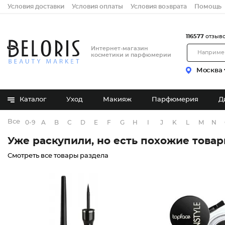
Условия доставки
Условия оплаты
Условия возврата
Помощь
116577
отзыв
Интернет-магазин
косметики и парфюмерии
Москва
Каталог
Уход
Макияж
Парфюмерия
Д
Все бренды
0-9
A
B
C
D
E
F
G
H
I
J
K
L
M
N
Уже раскупили, но есть похожие това
Смотреть все товары раздела