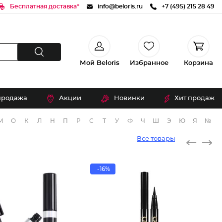
Бесплатная доставка*
info@beloris.ru
+7 (495) 215 28 49
Мой Beloris
Избранное
Корзина
продажа
Акции
Новинки
Хит продаж
М
О
К
Л
Н
П
Р
С
Т
У
Ф
Ч
Ш
Э
Ю
Я
№
Все товары
-16%
Подводк