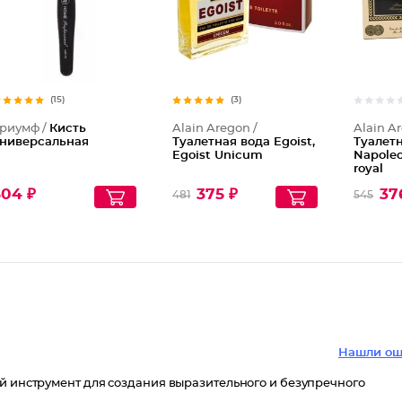
(15)
(3)
риумф /
Кисть
Alain Aregon /
Alain A
ниверсальная
Туалетная вода Egoist,
Туалет
Egoist Unicum
Napoleo
royal
504 ₽
375 ₽
37
481
545
Нашли ош
ый инструмент для создания выразительного и безупречного