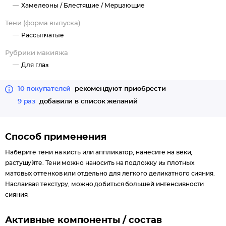
Хамелеоны /
Блестящие /
Мерцающие
Тени (форма выпуска)
Рассыпчатые
Рубрики макияжа
Для глаз
10 покупателей
рекомендуют приобрести
9 раз
добавили в список желаний
Способ применения
Наберите тени на кисть или аппликатор, нанесите на веки,
растушуйте. Тени можно наносить на подложку из плотных
матовых оттенков или отдельно для легкого деликатного сияния.
Наслаивая текстуру, можно добиться большей интенсивности
сияния.
Активные компоненты / состав