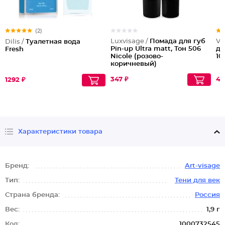
(2)
Luxvisage /
Помада для губ
Vi
Dilis /
Туалетная вода
Pin-up Ultra matt, Тон 506
дл
Fresh
Nicole (розово-
10
коричневый)
347 ₽
43
1292 ₽
Характеристики товара
Бренд:
Art-visage
Тип:
Тени для век
Страна бренда:
Россия
Вес:
1,9 г
Код:
1000732545