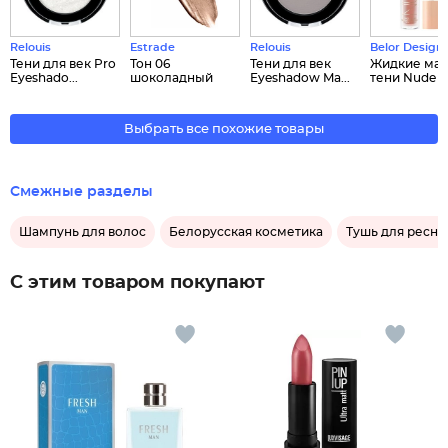
Relouis
Estrade
Relouis
Belor Design
Тени для век Pro
Тон 06
Тени для век
Жидкие ма
Eyeshado...
шоколадный
Eyeshadow Ma...
тени Nude ...
Выбрать все похожие товары
Смежные разделы
Шампунь для волос
Белорусская косметика
Тушь для ресни
С этим товаром покупают