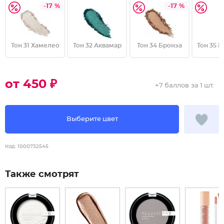
-17 %
-17 %
Тон 31 Хамелео
Тон 32 Аквамар
Тон 34 Бронза
Тон 35 
от 450 ₽
+
7 баллов
за 1 шт.
Выберите цвет
Код:
1000732545
Также смотрят