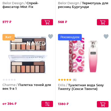
Belor Design /
Спрей-
Belor Design /
Термотушь для
фиксатор Mist Fix
ресниц Бургунди
577 ₽
568 ₽
Рекомендуем
(6)
Charme /
Палетка теней для
Dilis /
Туалетная вода Sexy
век 9 в 1
Twenty (Секси Твенти)
от 394 ₽
1380 ₽