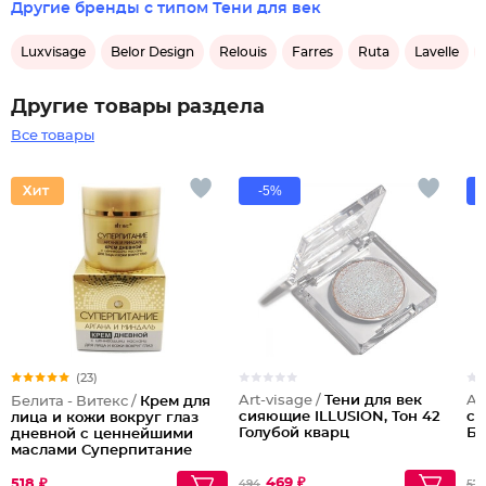
Другие бренды с типом Тени для век
Luxvisage
Belor Design
Relouis
Farres
Ruta
Lavelle
Другие товары раздела
Все товары
-5%
(23)
Art-visage /
Тени для век
Ar
Белита - Витекс /
Крем для
сияющие ILLUSION, Тон 42
си
лица и кожи вокруг глаз
Голубой кварц
Бр
дневной с ценнейшими
маслами Суперпитание
Аргана и миндаль
469 ₽
518 ₽
494
571