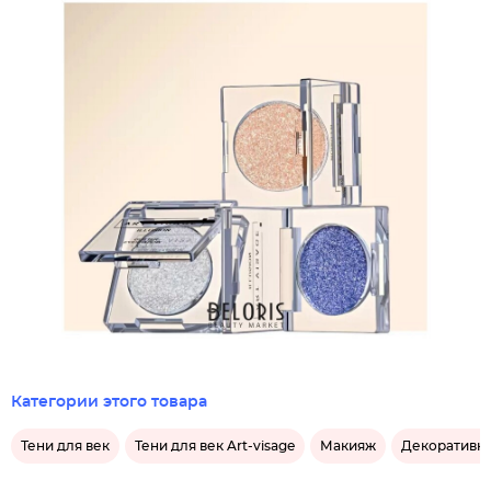
Категории этого товара
Тени для век
Тени для век Art-visage
Макияж
Декоративна