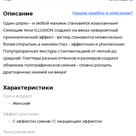
Описание
Нашли ошибку в описании?
Один штрих – и любой макияж становится изысканным!
Сияющие тени ILLUSION создают на веках невероятный
призматический эффект - взгляд становится моментально
более открытым, а макияж глаз – эффектным и утонченным.
Полупрозрачная текстура с пигментацией от легкой до
средней. Глиттеры разных оттенков и размеров создают
объемное голографическое сияние - словно россыпь
драгоценных камней на веках!
Характеристики
Пол и возраст
Женский
Эффект для кожи
С эффектом сияния /
С мерцающим эффектом
Тени (свойства)