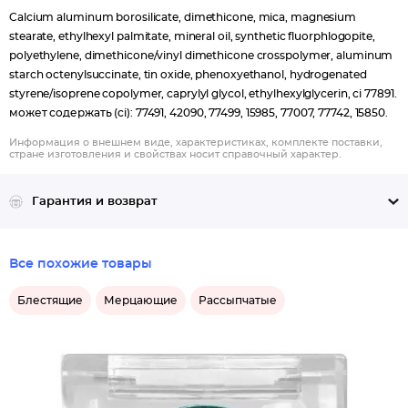
Calcium aluminum borosilicate, dimethicone, mica, magnesium
stearate, ethylhexyl palmitate, mineral oil, synthetic fluorphlogopite,
polyethylene, dimethicone/vinyl dimethicone crosspolymer, aluminum
starch octenylsuccinate, tin oxide, phenoxyethanol, hydrogenated
styrene/isoprene copolymer, caprylyl glycol, ethylhexylglycerin, ci 77891.
может содержать (ci): 77491, 42090, 77499, 15985, 77007, 77742, 15850.
Информация о внешнем виде, характеристиках, комплекте поставки,
стране изготовления и свойствах носит справочный характер.
Гарантия и возврат
Все похожие товары
Блестящие
Мерцающие
Рассыпчатые