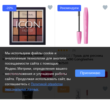
-20%
Рекомендуем
(9)
Мы используем файлы cookie и
Charme /
Палетка теней
DIVAGE /
Тушь для ресниц
аналогичные технологии для анализа
Icon
90x60x90 Longlashes
посещаемости сайта с помощью
№7501
Яндекс.Метрики, определения вашего
Принимаю
местоположения и улучшения работы
от 614 ₽
548 ₽
768
сайта. Продолжая использовать сайт, вы
соглашаетесь с
Политикой обработки
.
персональных данных