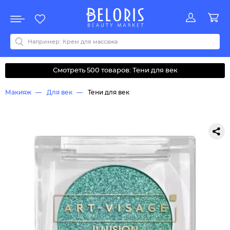
Распродажа
Акции
Новинки
Хит продаж
Все бренды
0-9
A
B
C
D
E
F
G
H
I
J
K
L
M
N
O
P
Q
R
S
T
U
V
W
Y
Z
А
Б
В
Д
З
И
М
О
К
Л
Н
П
Р
С
Т
У
Ф
Ч
Смотреть 500 товаров: Тени для век
Макияж
Для век
Тени для век