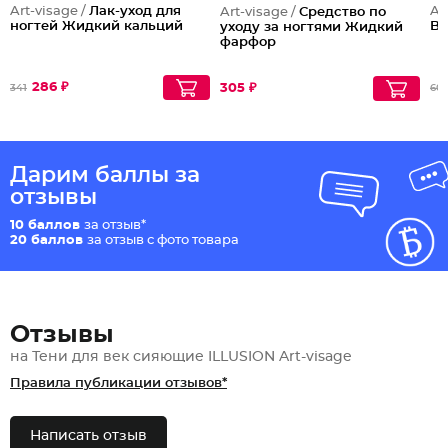
Art-visage /
Лак-уход для
Ar
Art-visage /
Средство по
ногтей Жидкий кальций
BL
уходу за ногтями Жидкий
фарфор
286 ₽
305 ₽
341
60
Дарим баллы за
отзывы
10 баллов
за отзыв*
20 баллов
за отзыв с фото товара
Отзывы
на Тени для век сияющие ILLUSION Art-visage
Правила публикации отзывов*
Написать отзыв