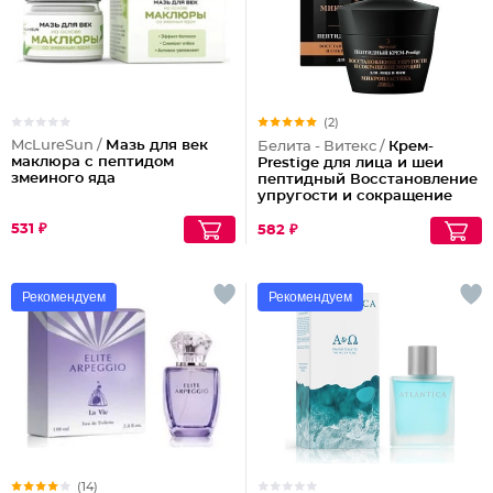
(2)
McLureSun /
Мазь для век
Белита - Витекс /
Крем-
маклюра с пептидом
Prestige для лица и шеи
змеиного яда
пептидный Восстановление
упругости и сокращение
морщин (ночной)
531 ₽
582 ₽
Рекомендуем
Рекомендуем
(14)