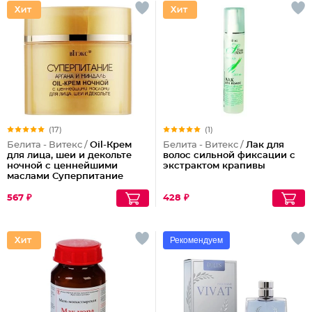
(17)
(1)
Белита - Витекс /
Oil-Крем
Белита - Витекс /
Лак для
для лица, шеи и декольте
волос сильной фиксации с
ночной с ценнейшими
экстрактом крапивы
маслами Суперпитание
Аргана и миндаль
567 ₽
428 ₽
Рекомендуем