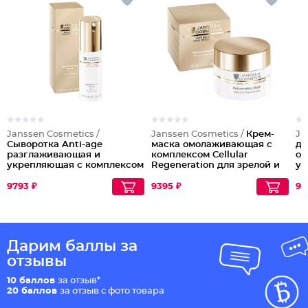
Janssen Cosmetics /
Janssen Cosmetics /
Крем-
Ja
Сыворотка Anti-age
маска омолаживающая с
дл
разглаживающая и
комплексом Cellular
о
укрепляющая с комплексом
Regeneration для зрелой и
ук
Cellular Regeneration
сухой кожи
ко
Re
9793 ₽
9395 ₽
96
Дарим баллы за
отзывы
10 баллов
за отзыв*
20 баллов
за отзыв с фото товара