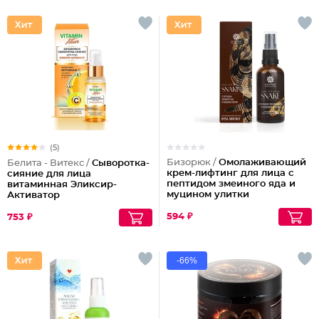
(5)
Бизорюк /
Омолаживающий
Белита - Витекс /
Сыворотка-
крем-лифтинг для лица с
сияние для лица
пептидом змеиного яда и
витаминная Эликсир-
муцином улитки
Активатор
594 ₽
753 ₽
-66%