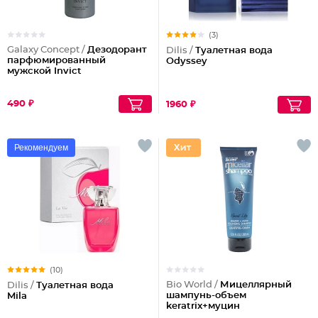
(3)
Galaxy Concept /
Дезодорант
Dilis /
Туалетная вода
парфюмированный
Odyssey
мужской Invict
490 ₽
1960 ₽
Рекомендуем
(10)
Bio World /
Мицеллярный
Dilis /
Туалетная вода
шампунь-объем
Mila
keratrix+муцин