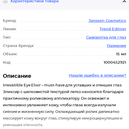
Характеристики товара
Бренд:
Janssen Cosmetics
Линия:
Trend Edition
Тип:
Сыворотка для глаз
Страна бренда:
Германия
Объем:
15 мл
Код:
1000452921
Описание
Нашли ошибку в описании?
Irresistible Eye Elixir – must-have для уставших и отекших глаз.
Эликсир с шелковистой текстурой легко наносится благодаря
практичному роликовому аппликатору. Он освежает и
интенсивно увлажняет кожу, чтобы глаза всегда излучали
сияние и жизненную силу. Охлаждающий ролик деликатно
массирует кожу вокруг глаз, стимулируя микроциркуляцию и
уменьшая отечность.