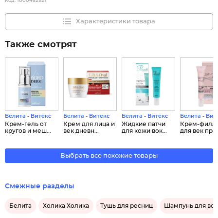
Код:
1000452921
Характеристики товара
Также смотрят
Белита - Витекс
Белита - Витекс
Белита - Витекс
Белита - Вит
Крем-гель от
Крем для лица и
Жидкие патчи
Крем-филл
кругов и меш...
век дневн...
для кожи вок...
для век прот
Выбрать все похожие товары
Смежные разделы
Белита
Холика Холика
Тушь для ресниц
Шампунь для во