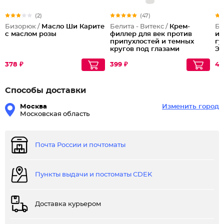
(2)
(47)
Бизорюк /
Масло Ши Карите
Белита - Витекс /
Крем-
Бе
с маслом розы
филлер для век против
ин
припухлостей и темных
гу
кругов под глазами
Эф
Совершенная Кожа
45
378 ₽
399 ₽
47
Способы доставки
Москва
Изменить город
Московская область
Почта России и почтоматы
Пункты выдачи и постоматы CDEK
Доставка курьером