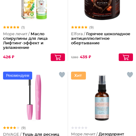
(1)
(9)
Море лечит /
Масло
Elfora /
Горячее шоколадное
спирулины для лица
антицеллюлитное
Лифтинг-эффект и
обертывание
увлажнение
426 ₽
435 ₽
1280
Рекомендуем
(9)
Море лечит /
Дезодорант
DIVAGE /
Тушь для ресниц