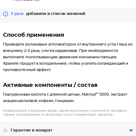
3 раза
добавили в список желаний
Способ применения
Проведите роликовым аппликатором от внутреннего угла глаза ко
внешнему 2–3 раза, слегка надавливая. При необходимости
выполните похлопывающие движения кончиками пальцев.
Храните продукт в холодильнике, чтобы усилить охлаждающий и
противоотечный эффект.
Активные компоненты / состав
Гиалуроновая кислота с длинной цепью, Matrixyl™3000, экстракт
акации шелковой, кофеин, глицерин.
Информация о внешнем виде, характеристиках, комплекте поставки,
стране изготовления и свойствах носит справочный характер.
Гарантия и возврат