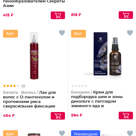
пенообразователем Секреты
Азии
616 ₽
415 ₽
(2)
Бизорюк /
Крем для
Белита - Витекс /
Лак для
подбородка шеи и зоны
волос с D-пантенолом и
декольте с пептидом
протеинами риса
змеиного яда и
сверхсильная фиксация
антиоксидантами
объем Maxi, 215 мл
594 ₽
454 ₽
Рекомендуем