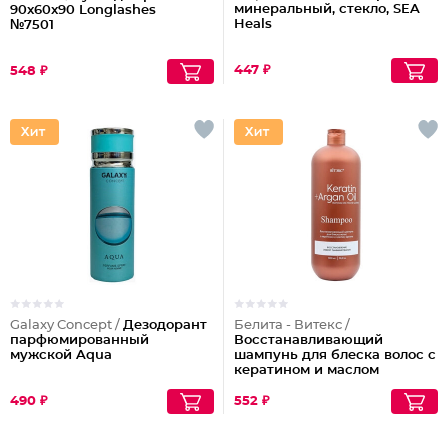
минеральный, стекло, SEA
90x60x90 Longlashes
Heals
№7501
447 ₽
548 ₽
Galaxy Concept /
Дезодорант
Белита - Витекс /
парфюмированный
Восстанавливающий
мужской Aqua
шампунь для блеска волос с
кератином и маслом
арганы
490 ₽
552 ₽