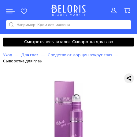
Распродажа
Акции
Новинки
Хит продаж
Все бренды
0-9
A
B
C
D
E
F
G
H
I
J
K
L
M
N
O
P
Q
R
S
T
U
V
W
Y
Z
А
Б
В
Д
З
И
М
О
К
Л
Н
П
Р
С
Т
У
Ф
Ч
Смотреть весь каталог: Сыворотка для глаз
Уход
Для глаз
Средство от морщин вокруг глаз
Сыворотка для глаз