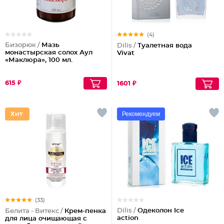
(4)
Бизорюк /
Мазь
Dilis /
Туалетная вода
монастырская солох Аул
Vivat
«Маклюра», 100 мл.
615 ₽
1601 ₽
Рекомендуем
(33)
Dilis /
Одеколон Ice
Белита - Витекс /
Крем-пенка
action
для лица очищающая с