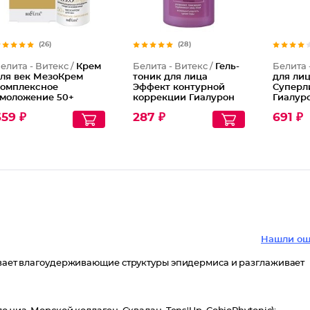
(26)
(28)
елита - Витекс /
Крем
Белита - Витекс /
Гель-
Белита 
ля век МезоКрем
тоник для лица
для ли
омплексное
Эффект контурной
Суперл
моложение 50+
коррекции Гиалурон
Гиалуро
Lift
59 ₽
287 ₽
691 ₽
Нашли ош
ливает влагоудерживающие структуры эпидермиса и разглаживает