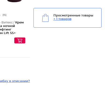
(15)
Просмотренные товары
+ 1 товаров
- Витекс /
Крем
ца ночной
ифтинг
н Lift 55+
ибку в описании?