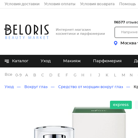
Условия доставки
Условия оплаты
Условия возврата
Помощь
116577
отзыв
Интернет-магазин
косметики и парфюмерии
Москва
Каталог
Уход
Макияж
Парфюмерия
Д
Все бренды
0-9
A
B
C
D
E
F
G
H
I
J
K
L
M
N
Уход
Вокруг глаз
Средство от морщин вокруг глаз
Кр
express