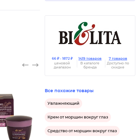
66 ₽ - 1872 ₽
1419 товаров
7 товаров
ценовой
В каталоге
Доступно по
диапазон
бренда
скидке
Все похожие товары
Увлажняющий
Крем от морщин вокруг глаз
Средство от морщин вокруг глаз