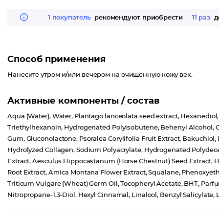
1 покупатель
рекомендуют приобрести
11 раз
д
Способ применения
Нанесите утром и/или вечером на очищенную кожу век.
Активные компоненты / состав
Aqua (Water), Water, Plantago lanceolata seed extract, Hexanediol, C
Triethylhexanoin, Hydrogenated Polyisobutene, Behenyl Alcohol, C
Gum, Gluconolactone, Psoralea Corylifolia Fruit Extract, Bakuchiol
Hydrolyzed Collagen, Sodium Polyacrylate, Hydrogenated Polydecen
Extract, Aesculus Hippocastanum (Horse Chestnut) Seed Extract, H
Root Extract, Arnica Montana Flower Extract, Squalane, Phenoxyeth
Triticum Vulgare (Wheat) Germ Oil, Tocopheryl Acetate, BHT, Pa
Nitropropane-1,3-Diol, Hexyl Cinnamal, Linalool, Benzyl Salicylate, 