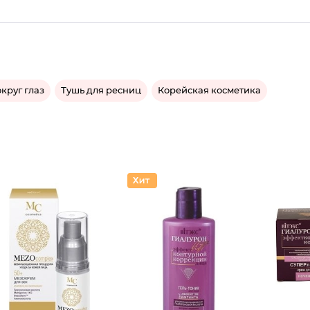
округ глаз
Тушь для ресниц
Корейская косметика