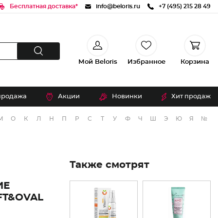
Бесплатная доставка*
info@beloris.ru
+7 (495) 215 28 49
Мой Beloris
Избранное
Корзина
продажа
Акции
Новинки
Хит продаж
М
О
К
Л
Н
П
Р
С
Т
У
Ф
Ч
Ш
Э
Ю
Я
№
Также смотрят
ИЕ
FT&OVAL