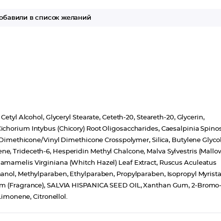
обавили в список желаний
etyl Alcohol, Glyceryl Stearate, Ceteth-20, Steareth-20, Glycerin,
ichorium Intybus (Chicory) Root Oligosaccharides, Caesalpinia Spino
, Dimethicone/Vinyl Dimethicone Crosspolymer, Silica, Butylene Glycol
e, Trideceth-6, Hesperidin Methyl Chalcone, Malva Sylvestris (Mallo
amamelis Virginiana (Whitch Hazel) Leaf Extract, Ruscus Aculeatus
anol, Methylparaben, Ethylparaben, Propylparaben, Isopropyl Myrista
rfum (Fragrance), SALVIA HISPANICA SEED OIL, Xanthan Gum, 2-Bromo-
Limonene, Citronellol.