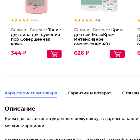
(158)
(33)
Белита - Витекс /
Тоник
Белита - Витекс /
Крем
Б
для лица для сужения
для век МезоКрем
д
пор Совершенная
Интенсивное
К
кожа
омоложение 40+
о
344 ₽
626 ₽
6
Характеристики товара
Гарантия и возврат
Отзывы
Описание
Крем для век активно укрепляет кожу вокруг глаз, восстанав
мелкие морщинки.