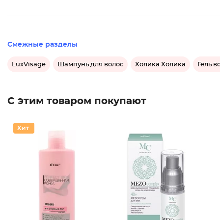
Смежные разделы
LuxVisage
Шампунь для волос
Холика Холика
Гель в
С этим товаром покупают