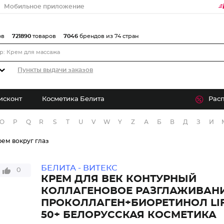
Мобильное приложение
ов
721890
товаров
7046
брендов из 74 стран
Пункты выдачи заказов
исконт
Косметика Белита
Рас
O
P
Q
R
S
T
U
V
W
Y
Z
А
Б
В
Д
З
И
ем вокруг глаз
БЕЛИТА - ВИТЕКС
0
КРЕМ ДЛЯ ВЕК КОНТУРНЫЙ
КОЛЛАГЕНОВОЕ РАЗГЛАЖИВАН
ПРОКОЛЛАГЕН+БИОРЕТИНОЛ LI
50+ БЕЛОРУССКАЯ КОСМЕТИКА