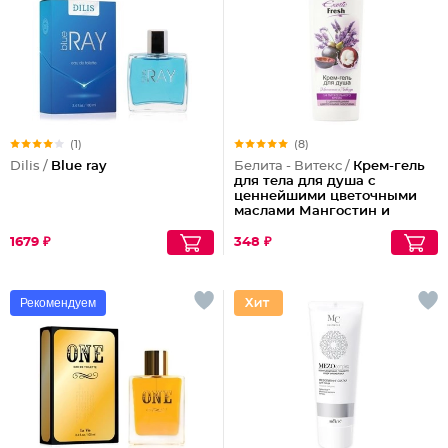
(1)
(8)
Dilis /
Blue ray
Белита - Витекс /
Крем-гель
для тела для душа с
ценнейшими цветочными
маслами Мангостин и
Лаванда Exotic Fresh
1679 ₽
348 ₽
Рекомендуем