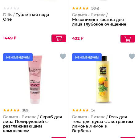
(384)
Dilis /
Туалетная вода
Белита - Витекс /
One
Мезопилинг-скатка для
лица Глубокое очищение
1449 ₽
432 ₽
Рекомендуем
Рекомендуем
(169)
(5)
Белита - Витекс /
Скраб для
Белита - Витекс /
Гель для
лица Полирующий c
тела для душа с экстрактом
разглаживающим
лимона Лимон и
комплексом
Вербена