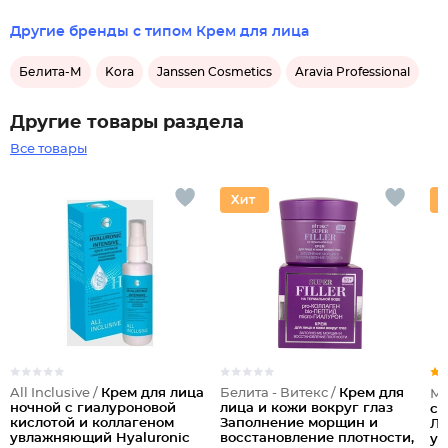
Другие бренды с типом Крем для лица
Белита-М
Kora
Janssen Cosmetics
Aravia Professional
Другие товары раздела
Все товары
All Inclusive /
Крем для лица
Белита - Витекс /
Крем для
Мо
ночной с гиалуроновой
лица и кожи вокруг глаз
сп
кислотой и коллагеном
Заполнение морщин и
Ли
увлажняющий Hyaluronic
восстановление плотности,
ув