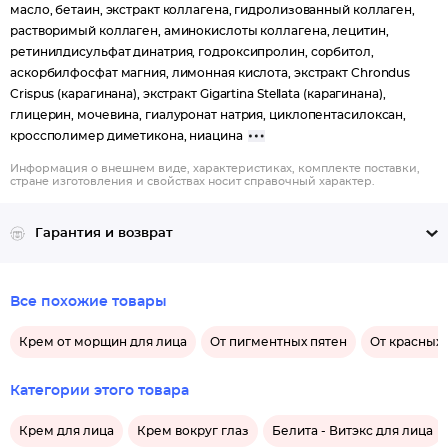
масло, бетаин, экстракт коллагена, гидролизованный коллаген,
растворимый коллаген, аминокислоты коллагена, лецитин,
ретинилдисульфат динатрия, годроксипролин, сорбитол,
аскорбилфосфат магния, лимонная кислота, экстракт Chrondus
Crispus (карагинана), экстракт Gigartina Stellata (карагинана),
глицерин, мочевина, гиалуронат натрия, циклопентасилоксан,
кроссполимер диметикона, ниацина
Информация о внешнем виде, характеристиках, комплекте поставки,
стране изготовления и свойствах носит справочный характер.
Гарантия и возврат
Все похожие товары
Крем от морщин для лица
От пигментных пятен
От красных 
Категории этого товара
Крем для лица
Крем вокруг глаз
Белита - Витэкс для лица