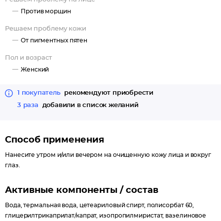
Легкая, но очень насыщенная текстура крема тает при
Против морщин
контакте с кожей, наполняет ее веществами, необходимыми
Решаем проблему кожи
для восстановления гидролипидного баланса, эластичности и
сияния.
От пигментных пятен
РЕЗУЛЬТАТ ПРИ РЕГУЛЯРНОМ ИСПОЛЬЗОВАНИИ:
Пол и возраст
нормализуется уровень увлажненности кожи, разглаживаются
Женский
морщинки, вызванные обезвоживанием, кожа выглядит
свежей, упругой, ухоженной и сияющей.
1 покупатель
рекомендуют приобрести
Подходит для кожи любого типа, в том числе чувствительной,
3 раза
добавили в список желаний
склонной к куперозу, раздражениям и покраснениям.
Способ применения
Нанесите утром и/или вечером на очищенную кожу лица и вокруг
глаз.
Активные компоненты / состав
Вода, термальная вода, цетеариловый спирт, полисорбат 60,
глицерилтрикаприлат/капрат, изопропилмиристат, вазелиновое