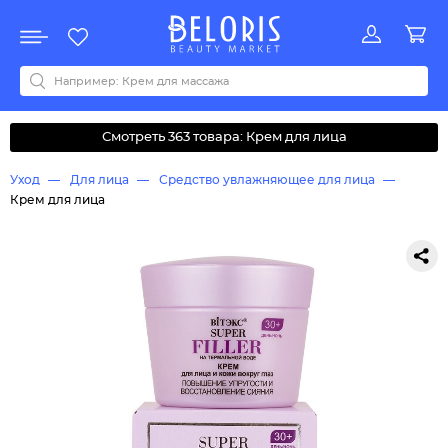
Распродажа
Акции
Новинки
Хит продаж
Все бренды
0-9
A
B
C
D
E
F
G
H
I
J
K
L
M
N
O
P
Q
R
S
T
U
V
W
Y
Z
А
Б
В
Д
З
И
М
О
К
Л
Н
П
Р
С
Т
У
Ф
Ч
Смотреть 363 товара: Крем для лица
Уход
Для лица
Средство увлажняющее для лица
Крем для лица