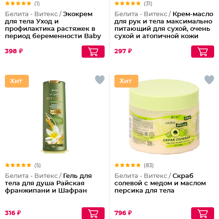
(1)
(31)
Белита - Витекс /
Экокрем
Белита - Витекс /
Крем-масло
для тела Уход и
для рук и тела максимально
профилактика растяжек в
питающий для сухой, очень
период беременности Baby
сухой и атопичной кожи
Care
398 ₽
297 ₽
(5)
(83)
Белита - Витекс /
Гель для
Белита - Витекс /
Скраб
тела для душа Райская
солевой с медом и маслом
франжипани и Шафран
персика для тела
316 ₽
796 ₽