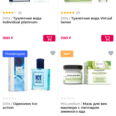
(3)
(11)
Dilis /
Туалетная вода
Dilis /
Туалетная вода Virtual
Individual platinum
Sense
1563 ₽
1393 ₽
Рекомендуем
Dilis /
Одеколон Ice
McLureSun /
Мазь для век
action
маклюра с пептидом
змеиного яда