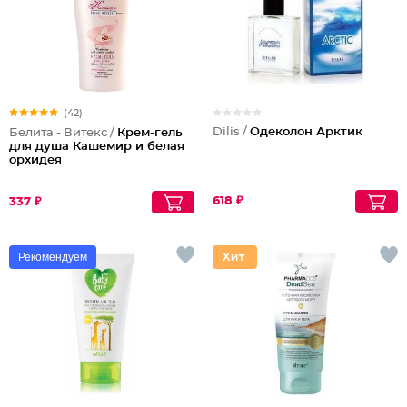
(42)
Dilis /
Одеколон Арктик
Белита - Витекс /
Крем-гель
для душа Кашемир и белая
орхидея
618 ₽
337 ₽
Рекомендуем