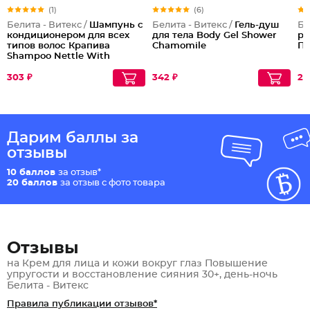
(1)
(6)
Белита - Витекс /
Шампунь с
Белита - Витекс /
Гель-душ
Бе
кондиционером для всех
для тела Body Gel Shower
ру
типов волос Крапива
Chamomile
Пи
Shampoo Nettle With
Conditioner
303 ₽
342 ₽
21
Дарим баллы за
отзывы
10 баллов
за отзыв*
20 баллов
за отзыв с фото товара
Отзывы
на Крем для лица и кожи вокруг глаз Повышение
упругости и восстановление сияния 30+, день-ночь
Белита - Витекс
Правила публикации отзывов*