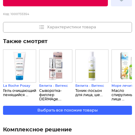
Код:
1000733354
Характеристики товара
Также смотрят
La Roche Posay
Белита - Витекс
Белита - Витекс
Море лечит
Гель очищающий
Сыворотка-
Тоник-лосьон
Масло
пенящийся ...
филлер
для лица, ше...
спирулины 
DERMAge....
лица ...
Выбрать все похожие товары
Комплексное решение