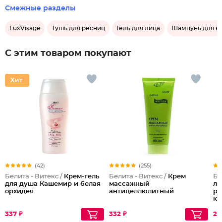
Смежные разделы
LuxVisage
Тушь для ресниц
Гель для лица
Шампунь для в
С этим товаром покупают
(42)
(255)
Белита - Витекс /
Крем-гель
Белита - Витекс /
Крем
Бе
для душа Кашемир и белая
массажный
ли
орхидея
антицеллюлитный
ра
ко
337 ₽
332 ₽
24