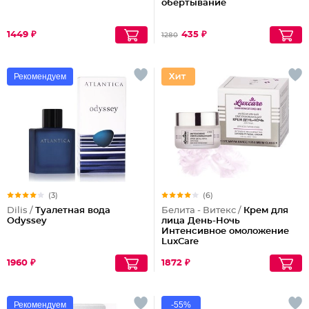
обертывание
1449 ₽
435 ₽
1280
Рекомендуем
(3)
(6)
Dilis /
Туалетная вода
Белита - Витекс /
Крем для
Odyssey
лица День-Ночь
Интенсивное омоложение
LuxCare
1960 ₽
1872 ₽
Рекомендуем
-55%