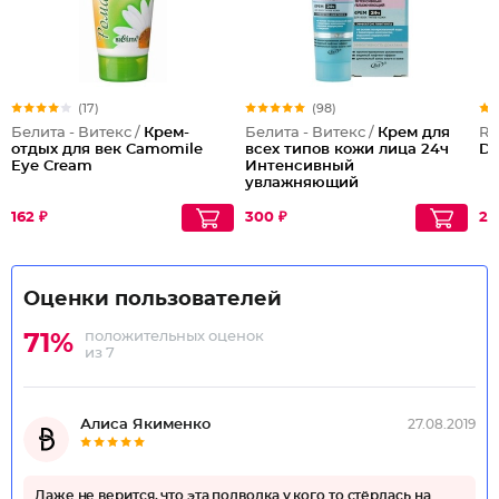
(17)
(98)
Белита - Витекс /
Крем-
Белита - Витекс /
Крем для
Re
отдых для век Camomile
всех типов кожи лица 24ч
De
Eye Cream
Интенсивный
увлажняющий
162 ₽
300 ₽
29
Оценки пользователей
положительных оценок
71%
из 7
Алиса Якименко
27.08.2019
Даже не верится, что эта подводка у кого то стёрлась на