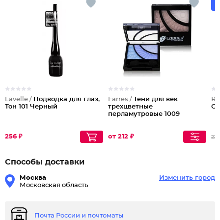
Lavelle /
Подводка для глаз,
Farres /
Тени для век
Ru
Тон 101 Черный
трехцветные
Cl
перламутровые 1009
256 ₽
от 212 ₽
23
Способы доставки
Москва
Изменить город
Московская область
Почта России и почтоматы