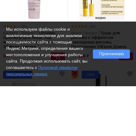
(12)
(39)
Мы используем файлы cookie и
Белита - Витекс /
Основа-
Belor Design /
Тушь для
аналогичные технологии для анализа
праймер для лица под
ресниц с эффектом
посещаемости сайта с помощью
макияж разглаживающая
накладных ресниц
Эффект сияния
Разделение Объем Длина
Яндекс.Метрики, определения вашего
Podium extreme
Принимаю
местоположения и улучшения работы
247 ₽
326 ₽
725
сайта. Продолжая использовать сайт, вы
соглашаетесь с
Политикой обработки
.
персональных данных
Рекомендуем
-58%
Dilis /
Туалетная вода
Belor Design /
Стайлер для