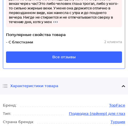
веках через час! Это либо человек глаза трогал, либо у кого-
то сильно жирные веки. У меня она держится отлично в
первозданном виде, как нанесла с утра и до позднего
вечера. Нигде не стирается и не отпечатывается сверху в
течение дня, хотя у мен
Популярные свойства товара
2 клиента
- С блестками
Все отзывы
Характеристики товара
Бренд:
TopFace
Тип:
Подводка (лайнер) для глаз
Страна бренда:
Турция