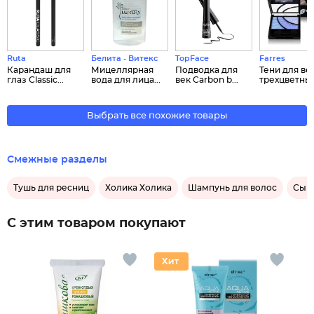
Ruta
Белита - Витекс
TopFace
Farres
Карандаш для
Мицеллярная
Подводка для
Тени для ве
глаз Classic...
вода для лица...
век Carbon b...
трехцветные 
Выбрать все похожие товары
Смежные разделы
Тушь для ресниц
Холика Холика
Шампунь для волос
Сыво
С этим товаром покупают