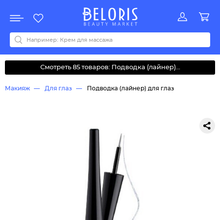
Распродажа
Акции
Новинки
Хит продаж
Все бренды
0-9
A
B
C
D
E
F
G
H
I
J
K
L
M
N
O
P
Q
R
S
T
U
V
W
Y
Z
А
Б
В
Д
З
И
М
О
К
Л
Н
П
Р
С
Т
У
Ф
Ч
Смотреть 85 товаров: Подводка (лайнер)...
Макияж
Для глаз
Подводка (лайнер) для глаз