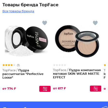
Товары бренда TopFace
Все товары бренда
(1)
TopFace /
Пудра компактная
TopFace /
Пудра
To
матовая SKIN WEAR MATTE
рассыпчатая "Perfective
Id
EFFECT
Loose"
Fo
от 617 ₽
от 774 ₽
от