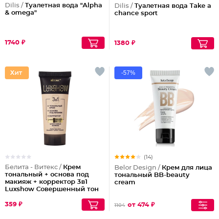
Dilis /
Туалетная вода "Alpha
Dilis /
Туалетная вода Take a
& omega"
chance sport
1740 ₽
1380 ₽
-57%
(14)
Белита - Витекс /
Крем
Belor Design /
Крем для лица
тональный + основа под
тональный BB-beauty
макияж + корректор 3в1
cream
Luxshow Совершенный тон
универсальный
359 ₽
от 474 ₽
1104