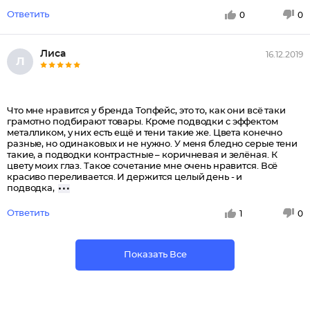
Ответить
0
0
Лиса
16.12.2019
Л
Что мне нравится у бренда Топфейс, это то, как они всё таки
грамотно подбирают товары. Кроме подводки с эффектом
металликом, у них есть ещё и тени такие же. Цвета конечно
разные, но одинаковых и не нужно. У меня бледно серые тени
такие, а подводки контрастные – коричневая и зелёная. К
цвету моих глаз. Такое сочетание мне очень нравится. Всё
красиво переливается. И держится целый день - и
подводка,
Ответить
1
0
Показать Все