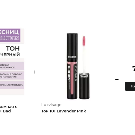
+
=
К
Luxvisage
ъемная с
и Bad
Тон 101 Lavender Pink