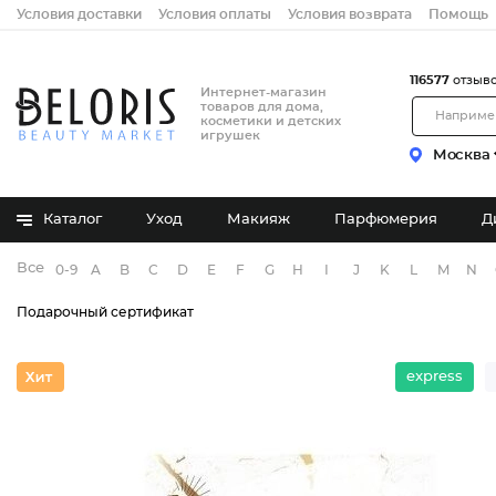
Условия доставки
Условия оплаты
Условия возврата
Помощь
116577
отзыв
Интернет-магазин
товаров для дома,
косметики и детских
игрушек
Москва
Каталог
Уход
Макияж
Парфюмерия
Д
Все бренды
0-9
A
B
C
D
E
F
G
H
I
J
K
L
M
N
Подарочный сертификат
express