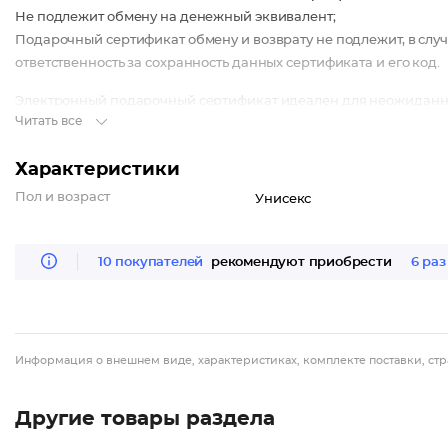
Не подлежит обмену на денежный эквивалент;
Подарочный сертификат обмену и возврату не подлежит, в случ
ответственность за сохранность данных сертификата и его код.
Электронный подарочный сертификат идеален для неожиданног
Читать все
через социальную сеть Вконтакте.
Характеристики
Пол и возраст
Унисекс
10 покупателей
рекомендуют приобрести
6 раз
Информация о внешнем виде, характеристиках, комплекте поставки, стр
Другие товары раздела