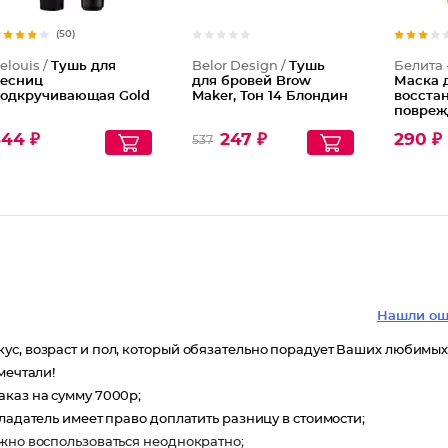
(50)
elouis /
Тушь для
Belor Design /
Тушь
Белита 
есниц
для бровей Brow
Маска 
одкручивающая Gold
Maker, Тон 14 Блондин
восста
повреж
светлы
344 ₽
247 ₽
290 ₽
537
Сияющи
Нашли ош
ус, возраст и пол, который обязательно порадует Ваших любимых
мечтали!
аказ на сумму 7000р;
ладатель имеет право доплатить разницу в стоимости;
ожно воспользоваться неоднократно;