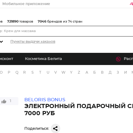
Мобильное приложение
ов
721890
товаров
7046
брендов из 74 стран
Пункты выдачи заказов
исконт
Косметика Белита
Рас
O
P
Q
R
S
T
U
V
W
Y
Z
А
Б
В
Д
З
И
BELORIS BONUS
1
ЭЛЕКТРОННЫЙ ПОДАРОЧНЫЙ С
7000 РУБ
Поделиться: