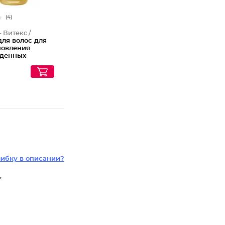
(4)
- Витекс /
для волос для
новления
денных
х волос
й блонд
ибку в описании?
,