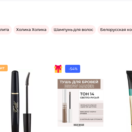
лита
Холика Холика
Шампунь для волос
Белорусская к
-54%
Тушь дл