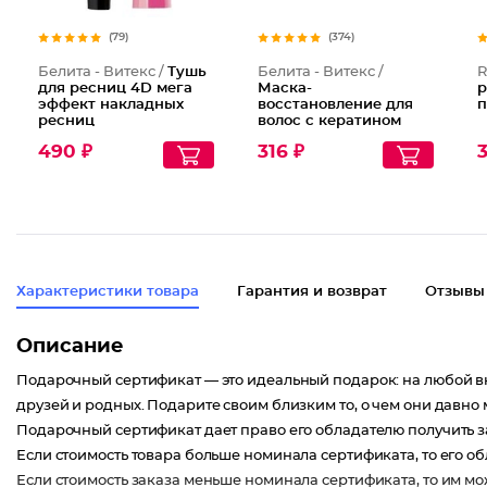
(79)
(374)
Белита - Витекс /
Тушь
Белита - Витекс /
R
для ресниц 4D мега
Маска-
р
эффект накладных
восстановление для
п
ресниц
волос с кератином
490 ₽
316 ₽
Характеристики товара
Гарантия и возврат
Отзывы
Описание
Подарочный сертификат — это идеальный подарок: на любой вк
друзей и родных. Подарите своим близким то, о чем они давно 
Подарочный сертификат дает право его обладателю получить з
Если стоимость товара больше номинала сертификата, то его об
Если стоимость заказа меньше номинала сертификата, то им м