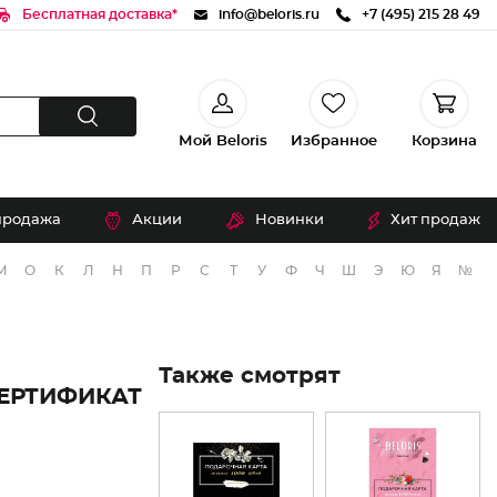
Бесплатная доставка*
info@beloris.ru
+7 (495) 215 28 49
Мой Beloris
Избранное
Корзина
продажа
Акции
Новинки
Хит продаж
М
О
К
Л
Н
П
Р
С
Т
У
Ф
Ч
Ш
Э
Ю
Я
№
Также смотрят
ЕРТИФИКАТ