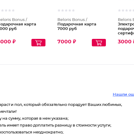
eloris Bonus /
Beloris Bonus /
Beloris 
одарочная карта
Подарочная карта
Электр
000 руб
7000 руб
подаро
сертиф
5000 ₽
7000 ₽
3000 
Нашли ош
зраст и пол, который обязательно порадует Ваших любимых,
мечтали!
 на сумму, которая в нем указана;
ель имеет право доплатить разницу в стоимости услуги;
воспользоваться неоднократно;