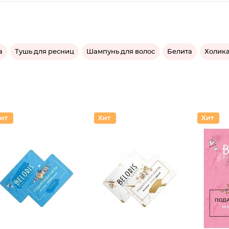
а
Тушь для ресниц
Шампунь для волос
Белита
Холика