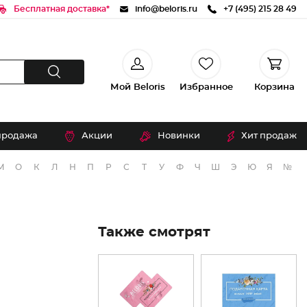
Бесплатная доставка*
info@beloris.ru
+7 (495) 215 28 49
Мой Beloris
Избранное
Корзина
продажа
Акции
Новинки
Хит продаж
М
О
К
Л
Н
П
Р
С
Т
У
Ф
Ч
Ш
Э
Ю
Я
№
Также смотрят