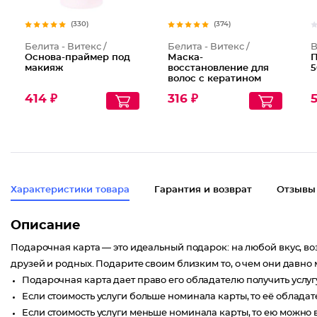
(330)
(374)
Белита - Витекс /
Белита - Витекс /
B
Основа-праймер под
Маска-
П
макияж
восстановление для
5
волос с кератином
414 ₽
316 ₽
Характеристики товара
Гарантия и возврат
Отзывы
Описание
Подарочная карта — это идеальный подарок: на любой вкус, во
друзей и родных. Подарите своим близким то, о чем они давно 
Подарочная карта дает право его обладателю получить услугу
Если стоимость услуги больше номинала карты, то её обладат
Если стоимость услуги меньше номинала карты, то ею можно 