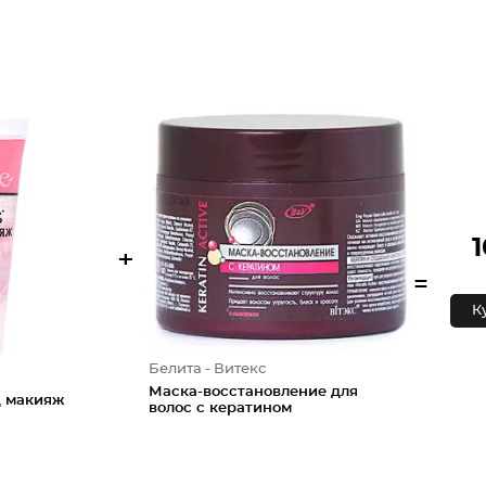
1
+
=
К
Белита - Витекс
Маска-восстановление для
д макияж
волос с кератином