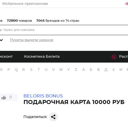
Мобильное приложение
ов
721890
товаров
7046
брендов из 74 стран
Пункты выдачи заказов
исконт
Косметика Белита
Рас
O
P
Q
R
S
T
U
V
W
Y
Z
А
Б
В
Д
З
И
BELORIS BONUS
0
ПОДАРОЧНАЯ КАРТА 10000 РУБ
Поделиться: