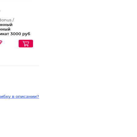
Bonus /
онный
чный
икат 3000 руб
₽
ибку в описании?