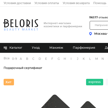
Условия доставки
Условия оплаты
Условия возврата
Помощь
116577
отзыв
Интернет-магазин
косметики и парфюмерии
Москва
Каталог
Уход
Макияж
Парфюмерия
Д
Все бренды
0-9
A
B
C
D
E
F
G
H
I
J
K
L
M
N
Подарочный сертификат
express