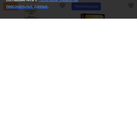
.
персональных данных
Рекомендуем
(5)
Dilis /
Туалетная вода
Белита - Витекс /
Сыворотка-
One
сияние для лица
витаминная Эликсир-
Активатор
1449 ₽
753 ₽
Рекомендуем