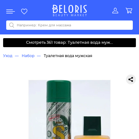
Распродажа
Акции
Новинки
Хит продаж
Все бренды
0-9
A
B
C
D
E
F
G
H
I
J
K
L
M
N
O
P
Q
R
S
T
U
V
W
Y
Z
А
Б
В
Д
З
И
М
О
К
Л
Н
П
Р
С
Т
У
Ф
Ч
Смотреть 361 товар: Туалетная вода муж...
Уход
Набор
Туалетная вода мужская