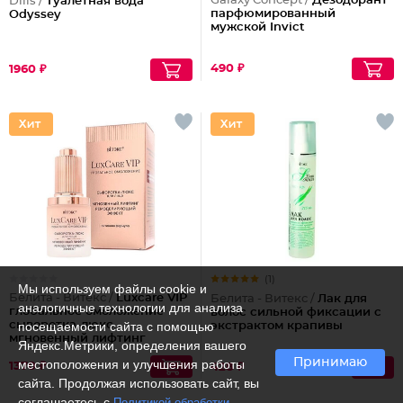
Galaxy Concept /
Дезодорант
Dilis /
Туалетная вода
парфюмированный
Odyssey
мужской Invict
490 ₽
1960 ₽
(1)
Мы используем файлы cookie и
Белита - Витекс /
Luxcare VIP
Белита - Витекс /
Лак для
аналогичные технологии для анализа
глобальное омоложение
волос сильной фиксации с
сыворотка-люкс
посещаемости сайта с помощью
экстрактом крапивы
мгновенный лифтинг
Яндекс.Метрики, определения вашего
ремоделирующий эффект
Принимаю
местоположения и улучшения работы
для лица
1370 ₽
428 ₽
сайта. Продолжая использовать сайт, вы
соглашаетесь с
Политикой обработки