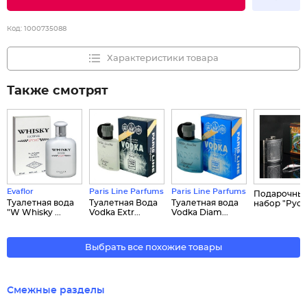
Код:
1000735088
Характеристики товара
Также смотрят
Evaflor
Paris Line Parfums
Paris Line Parfums
Подарочны
Туалетная вода
Туалетная Вода
Туалетная вода
набор "Русск
"W Whisky ...
Vodka Extr...
Vodka Diam...
Выбрать все похожие товары
Смежные разделы