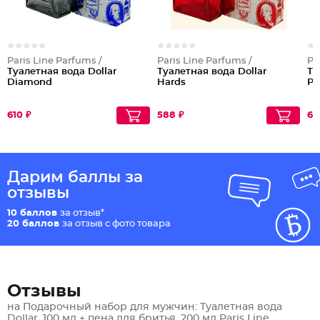
Paris Line Parfums /
Paris Line Parfums /
Pa
Туалетная вода Dollar
Туалетная вода Dollar
Ту
Diamond
Hards
Pr
610 ₽
588 ₽
61
Дарим баллы за
отзывы
10 баллов
за отзыв*
20 баллов
за отзыв с фото товара
Отзывы
на Подарочный набор для мужчин: Туалетная вода
Dollar, 100 мл + пена для бритья, 200 мл Paris Line