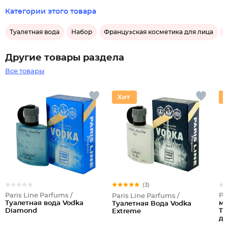
Категории этого товара
Туалетная вода
Набор
Французская косметика для лица
Другие товары раздела
Все товары
(3)
Paris Line Parfums /
Pa
Paris Line Parfums /
Туалетная вода Vodka
му
Туалетная Вода Vodka
Diamond
Ту
Extreme
де