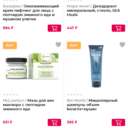
Бизорюк /
Омолаживающий
Море лечит /
Дезодорант
крем-лифтинг для лица с
минеральный, стекло, SEA
пептидом змеиного яда и
Heals
муцином улитки
594 ₽
447 ₽
McLureSun /
Мазь для век
Bio World /
Мицеллярный
маклюра с пептидом
шампунь-объем
змеиного яда
keratrix+муцин
531 ₽
393 ₽