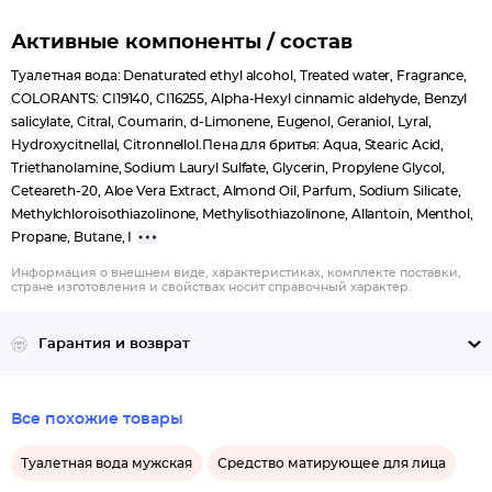
Активные компоненты / состав
Tуалетная вода: Denaturated ethyl alcohol, Treated water, Fragrance,
COLORANTS: CI19140, CI16255, Alpha-Hexyl cinnamic aldehyde, Benzyl
salicylate, Citral, Coumarin, d-Limonene, Eugenol, Geraniol, Lyral,
Hydroxycitnellal, Citronnellol.Пена для бритья: Aqua, Stearic Acid,
Triethanolamine, Sodium Lauryl Sulfate, Glycerin, Propylene Glycol,
Ceteareth-20, Aloe Vera Extract, Almond Oil, Parfum, Sodium Silicate,
Methylchloroisothiazolinone, Methylisothiazolinone, Allantoin, Menthol,
Propane, Butane, I
Информация о внешнем виде, характеристиках, комплекте поставки,
стране изготовления и свойствах носит справочный характер.
Гарантия и возврат
Все похожие товары
Туалетная вода мужская
Средство матирующее для лица