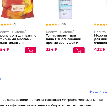
(5)
(93)
елита - Витекс /
Белита - Витекс /
Белита 
рома-соль для ванн с
Тоник-пилинг для
Мезопи
фирными маслами
лица Отбеливающий
для лиц
ланг-иланга и
против веснушек и
очищен
ачули
пигментных пятен
54 ₽
334 ₽
432 ₽
омантическая
1
Нашли ош
ное сало, выводит токсины, насыщает микроэлементами, мягко
ический фермент коллагеназа избирательно расщепляет