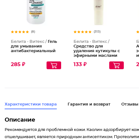
(8)
(313)
Белита - Витекс /
Гель
Белита - Витекс /
Б
для умывания
Средство для
А
антибактериальный
удаления кутикулы с
э
эфирными маслами
и
пихты и чайного
п
285 ₽
133 ₽
2
дерева
Р
Характеристики товара
Гарантия и возврат
Отзывы
Описание
Рекомендуется для проблемной кожи. Каолин адсорбирует кож
отшелушивает, является природным антисептиком. Протеолит