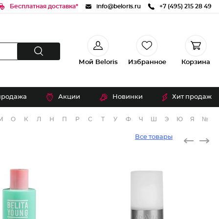
Бесплатная доставка*
info@beloris.ru
+7 (495) 215 28 49
Мой Beloris
Избранное
Корзина
продажа
Акции
Новинки
Хит продаж
М
О
К
Л
Н
П
Р
С
Т
У
Ф
Ч
Ш
Э
Ю
Я
№
Все товары