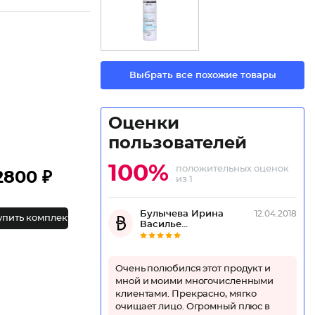
Выбрать все похожие товары
Оценки
пользователей
100%
положительных оценок
2800 ₽
из 1
Булычева Ирина
12.04.2018
упить комплект
Василье...
Очень полюбился этот продукт и
мной и моими многочисленными
клиентами. Прекрасно, мягко
очищает лицо. Огромный плюс в