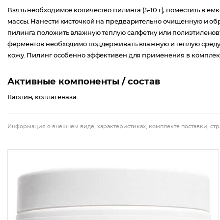
Взять необходимое количество пилинга (5-10 г), поместить в е
массы. Нанести кисточкой на предварительно очищенную и обр
пилинга положить влажную теплую салфетку или полиэтиленову
ферментов необходимо поддерживать влажную и теплую среду. 
кожу. Пилинг особенно эффективен для применения в компле
Активные компоненты / состав
Каолин, коллагеназа.
Информация о внешнем виде, характеристиках, комплекте поставки, стр