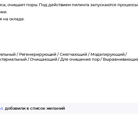
са, очищает поры. Под действием пилинга запускаются процессы
ожи.
я на складе.
ельный /
Регенерирующий /
Смягчающий /
Моделирующий /
ктериальный /
Очищающий /
Для очищения пор /
Выравнивающи
аз
добавили в список желаний