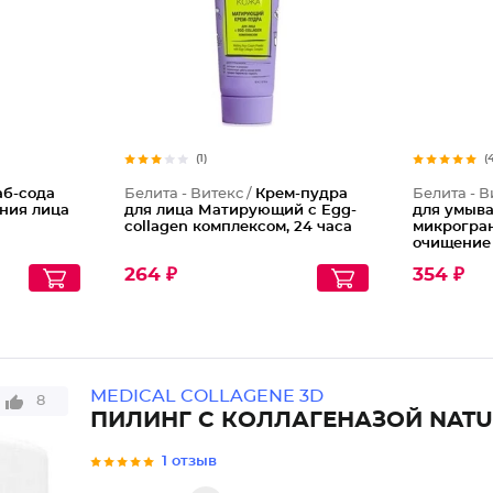
(1)
(
аб-сода
Белита - Витекс /
Крем-пудра
Белита - В
ния лица
для лица Матирующий с Egg-
для умыва
collagen комплексом, 24 часа
микрогра
очищение
264 ₽
354 ₽
MEDICAL COLLAGENE 3D
8
ПИЛИНГ С КОЛЛАГЕНАЗОЙ NATU
1 отзыв