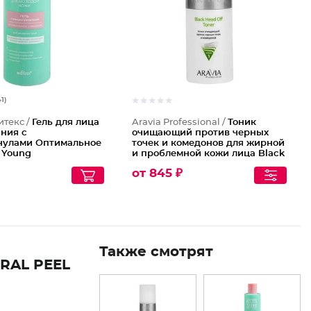
41)
итекс /
Гель для лица
Aravia Professional /
Тоник
ния с
очищающий против черных
нулами Оптимальное
точек и комедонов для жирной
 Young
и проблемной кожи лица Black
Head Off Toner
от 845 ₽
Также смотрят
RAL PEEL