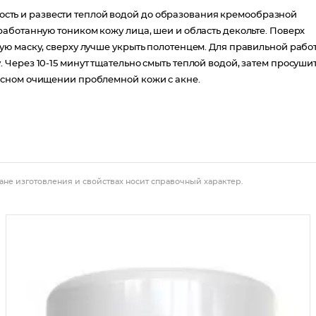
мкость и развести теплой водой до образования кремообразной
аботанную тоником кожу лица, шеи и область декольте. Поверх
ю маску, сверху лучше укрыть полотенцем. Для правильной рабо
Через 10-15 минут тщательно смыть теплой водой, затем просуши
ксном очищении проблемной кожи с акне.
ане изготовления и свойствах носит справочный характер.