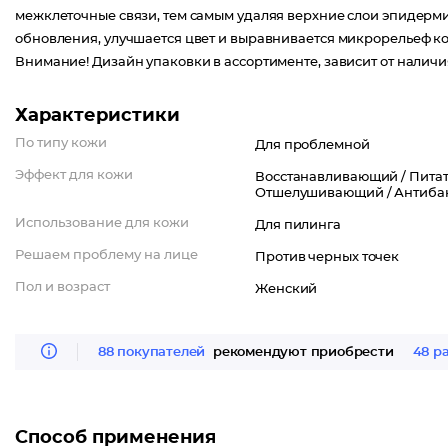
межклеточные связи, тем самым удаляя верхние слои эпидерми
обновления, улучшается цвет и выравнивается микрорельеф к
Внимание! Дизайн упаковки в ассортименте, зависит от наличи
Характеристики
По типу кожи
Для проблемной
Эффект для кожи
Восстанавливающий /
Питат
Отшелушивающий /
Антиба
Использование для кожи
Для пилинга
Решаем проблему на лице
Против черных точек
Пол и возраст
Женский
88 покупателей
рекомендуют приобрести
48 р
Способ применения