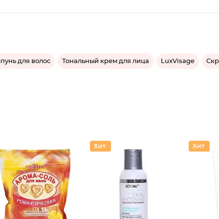
пунь для волос
Тональный крем для лица
LuxVisage
Скр