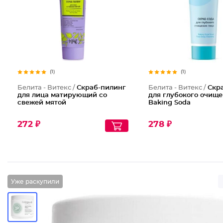
(1)
(1)
Белита - Витекс /
Скраб-пилинг
Белита - Витекс /
Скр
для лица матирующий со
для глубокого очище
свежей мятой
Baking Soda
272 ₽
278 ₽
Уже раскупили