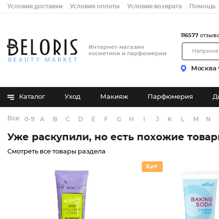
Условия доставки
Условия оплаты
Условия возврата
Помощь
116577
отзыв
Интернет-магазин
косметики и парфюмерии
Москва
Каталог
Уход
Макияж
Парфюмерия
Д
Все бренды
0-9
A
B
C
D
E
F
G
H
I
J
K
L
M
N
Уже раскупили, но есть похожие това
Смотреть все товары раздела