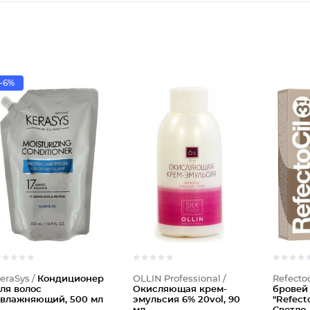
-6%
Кондици
Окисляю
eraSys /
Кондиционер
OLLIN Professional /
Refectoc
ля волос
Окисляющая крем-
бровей
влажняющий, 500 мл
эмульсия 6% 20vol, 90
"Refecto