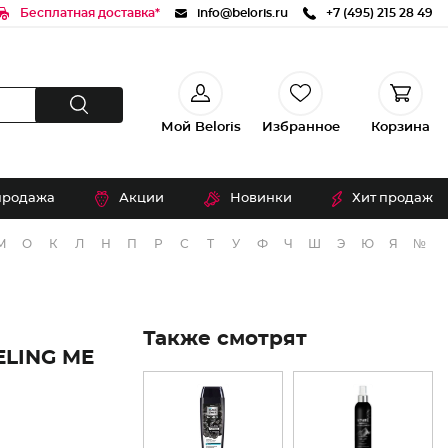
Бесплатная доставка*
info@beloris.ru
+7 (495) 215 28 49
Мой Beloris
Избранное
Корзина
продажа
Акции
Новинки
Хит продаж
М
О
К
Л
Н
П
Р
С
Т
У
Ф
Ч
Ш
Э
Ю
Я
№
Также смотрят
LING ME