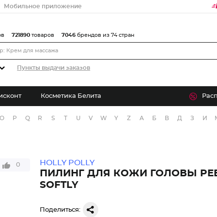
Мобильное приложение
ов
721890
товаров
7046
брендов из 74 стран
Пункты выдачи заказов
исконт
Косметика Белита
Рас
O
P
Q
R
S
T
U
V
W
Y
Z
А
Б
В
Д
З
И
HOLLY POLLY
0
ПИЛИНГ ДЛЯ КОЖИ ГОЛОВЫ PEE
SOFTLY
Поделиться: