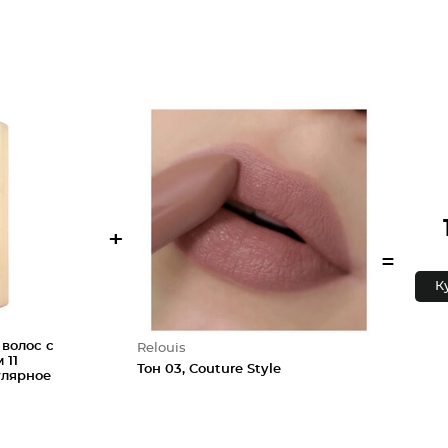
+
=
К
волос с
Relouis
 11
Тон 03, Couture Style
улярное