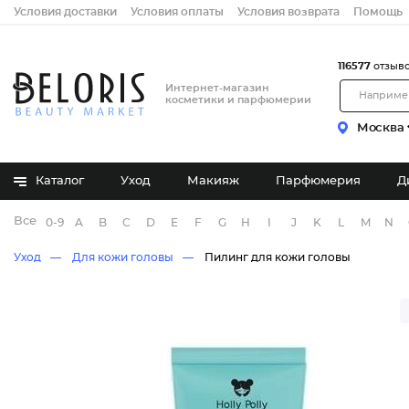
Условия доставки
Условия оплаты
Условия возврата
Помощь
116577
отзыв
Интернет-магазин
косметики и парфюмерии
Москва
Каталог
Уход
Макияж
Парфюмерия
Д
Все бренды
0-9
A
B
C
D
E
F
G
H
I
J
K
L
M
N
Уход
Для кожи головы
Пилинг для кожи головы