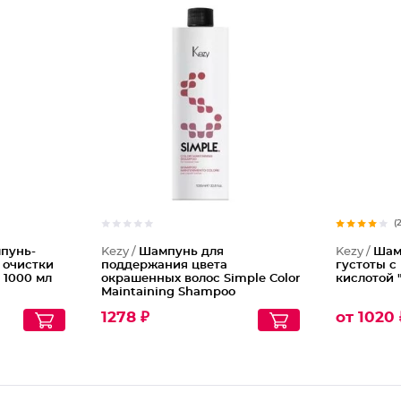
Шампунь
(
пунь-
Kezy /
Шампунь для
Kezy /
Шам
 очистки
поддержания цвета
густоты с
 1000 мл
окрашенных волос Simple Color
кислотой 
Maintaining Shampoo
1278 ₽
от 1020 