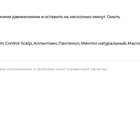
кими движениями и оставить на несколько минут. Смыть.
m Control Scalp, Аллантоин, Пантенол, Ментол натуральный, Масл
ане изготовления и свойствах носит справочный характер.