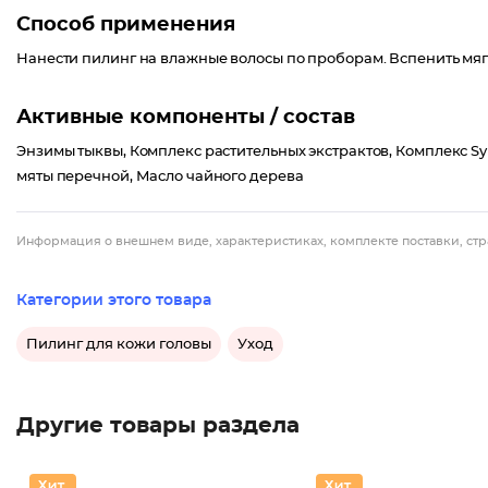
Способ применения
Нанести пилинг на влажные волосы по проборам. Вспенить мяг
Активные компоненты / состав
Энзимы тыквы, Комплекс растительных экстрактов, Комплекс Sy
мяты перечной, Масло чайного дерева
Информация о внешнем виде, характеристиках, комплекте поставки, стр
Категории этого товара
Пилинг для кожи головы
Уход
Другие товары раздела