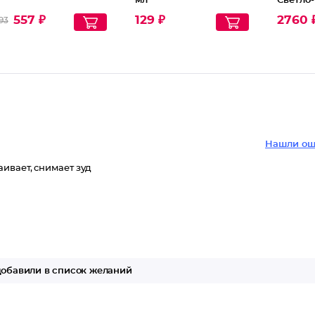
мл
Светло
557 ₽
129 ₽
2760 
93
Нашли ош
ивает, снимает зуд
обавили в список желаний