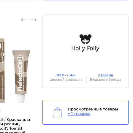
Краска
312 ₽ - 754 ₽
2 товара
ценовой диапазон
В каталоге бренда
Просмотренные товары
+ 1 товаров
il /
Краска для
 и ресниц
cil", Тон 3.1