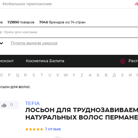
Мобильное приложение
ов
721890
товаров
7046
брендов из 74 стран
Пункты выдачи заказов
исконт
Косметика Белита
Рас
O
P
Q
R
S
T
U
V
W
Y
Z
А
Б
В
Д
З
И
сьон для волос
TEFIA
0
ЛОСЬОН ДЛЯ ТРУДНОЗАВИВАЕМ
НАТУРАЛЬНЫХ ВОЛОС ПЕРМАН
1 отзыв