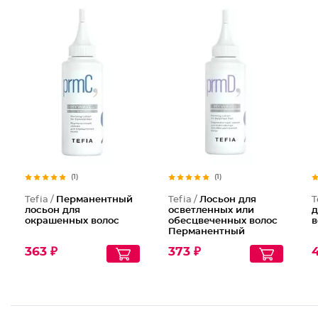
(1)
(1)
Tefia /
Перманентный
Tefia /
Лосьон для
T
лосьон для
осветленных или
д
окрашенных волос
обесцвеченных волос
в
Перманентный
363 ₽
373 ₽