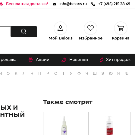
Бесплатная доставка*
info@beloris.ru
+7 (495) 215 28 49
Мой Beloris
Избранное
Корзина
продажа
Акции
Новинки
Хит продаж
М
О
К
Л
Н
П
Р
С
Т
У
Ф
Ч
Ш
Э
Ю
Я
№
Также смотрят
ЫХ И
ЕНТНЫЙ