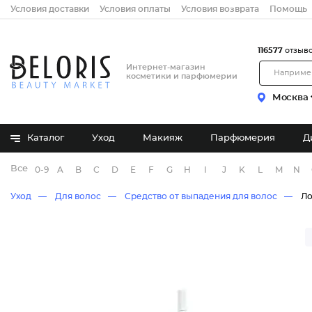
Условия доставки
Условия оплаты
Условия возврата
Помощь
116577
отзыв
Интернет-магазин
косметики и парфюмерии
Москва
Каталог
Уход
Макияж
Парфюмерия
Д
Все бренды
0-9
A
B
C
D
E
F
G
H
I
J
K
L
M
N
Уход
Для волос
Средство от выпадения для волос
Ло