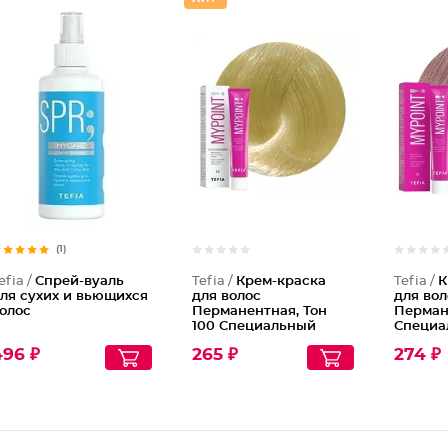
Крем-кр
(1)
efia /
Спрей-вуаль
Tefia /
Крем-краска
Tefia /
К
ля сухих и вьющихся
для волос
для вол
олос
Перманентная, Тон
Пермане
100 Cпециальный
Специа
блондин натуральный
блонди
496 ₽
265 ₽
274 ₽