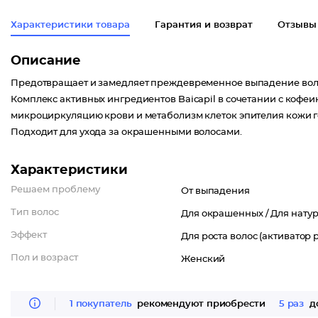
Характеристики товара
Гарантия и возврат
Отзывы
Описание
Предотвращает и замедляет преждевременное выпадение волос
Комплекс активных ингредиентов Baicapil в сочетании с кофе
микроциркуляцию крови и метаболизм клеток эпителия кожи г
Подходит для ухода за окрашенными волосами.
Характеристики
Решаем проблему
От выпадения
Тип волос
Для окрашенных /
Для нату
Эффект
Для роста волос (активатор р
Пол и возраст
Женский
1 покупатель
рекомендуют приобрести
5 раз
до