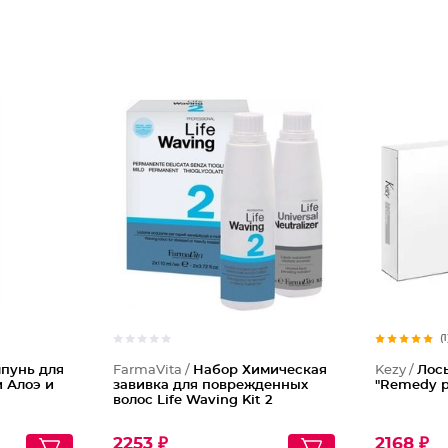
(1
пунь для
FarmaVita /
Набор Химическая
Kezy /
Лос
и Алоэ и
завивка для поврежденных
"Remedy pr
волос Life Waving Kit 2
2253 ₽
2168 ₽