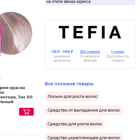
на этапе ввода адреса
Крем-кр
128 ₽ - 1588 ₽
254 товара
1 товар
ценовой
В каталоге
Доступно по
диапазон
бренда
скидке
Все похожие товары
рем-краска
ос
Лосьон для роста волос
нтная, Тон 101
льный
н пепельный
Средство от выпадения для волос
Средство для роста волос
Средство укрепляющее для волос