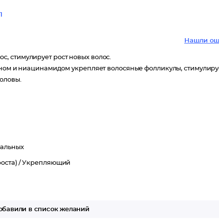
1
Нашли ош
, стимулирует рост новых волос.
ином и ниацинамидом укрепляет волосяные фолликулы, стимулиру
оловы.
ральных
оста) /
Укрепляющий
бавили в список желаний