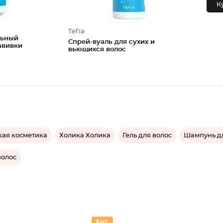
К
Tefia
льный
Спрей-вуаль для сухих и
авивки
вьющихся волос
кая косметика
Холика Холика
Гель для волос
Шампунь дл
волос