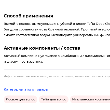
Способ применения
Вымойте волосы шампунем для глубокой очистки Tefia Deep C
бигуди в соответствии с выбранной техникой. Пропитайте вол
смойте состав теплой водой. Используйте универсальный фикс
Активные компоненты / состав
Активный комплекс Hydrovance в комбинации с витамином Е о
и эластичность завитка.
Информация о внешнем виде, характеристиках, комплекте поставки, стр
Категории этого товара
Лосьон для волос
Tefia для волос
Итальянская косметик