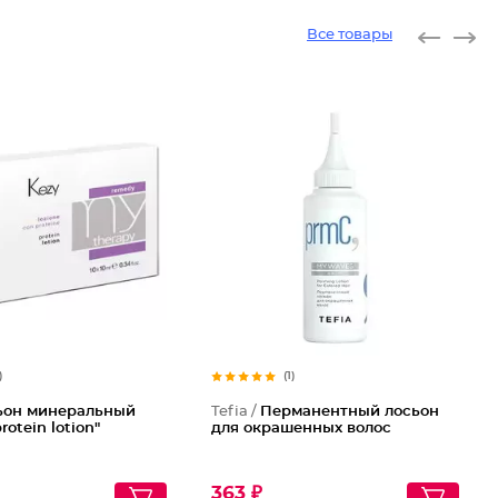
Все товары
)
(1)
ьон минеральный
Tefia /
Перманентный лосьон
otein lotion"
для окрашенных волос
363 ₽