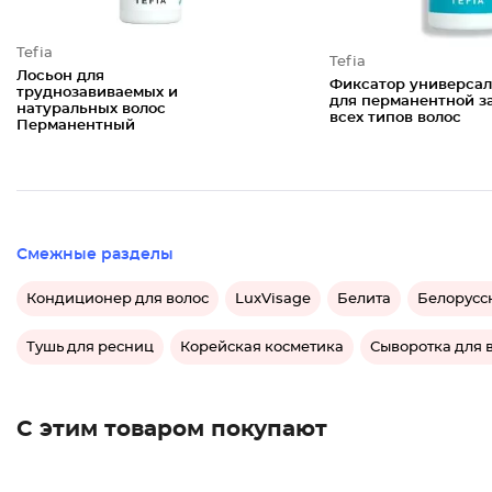
Tefia
Tefia
Лосьон для
Фиксатор универса
труднозавиваемых и
для перманентной з
натуральных волос
всех типов волос
Перманентный
Смежные разделы
Кондиционер для волос
LuxVisage
Белита
Белорусс
Тушь для ресниц
Корейская косметика
Сыворотка для 
С этим товаром покупают