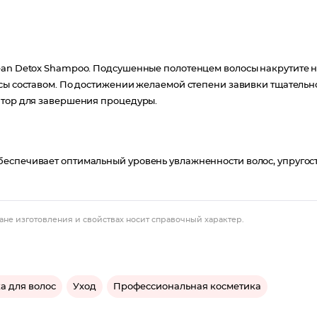
lean Detox Shampoo. Подсушенные полотенцем волосы накрутите 
осы составом. По достижении желаемой степени завивки тщательн
атор для завершения процедуры.
беспечивает оптимальный уровень увлажненности волос, упругос
ане изготовления и свойствах носит справочный характер.
а для волос
Уход
Профессиональная косметика