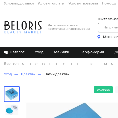
Условия доставки
Условия оплаты
Условия возврата
Помощь
116577
отзыв
Интернет-магазин
косметики и парфюмерии
Москва
Каталог
Уход
Макияж
Парфюмерия
Д
Все бренды
0-9
A
B
C
D
E
F
G
H
I
J
K
L
M
N
Уход
Для глаз
Патчи для глаз
express