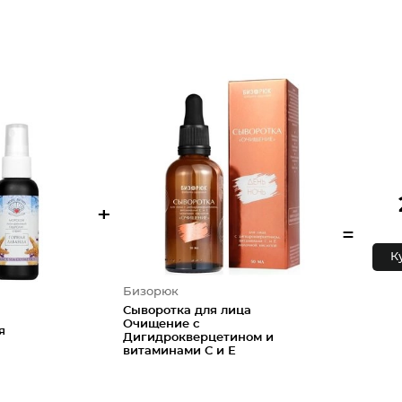
+
=
К
Бизорюк
Сыворотка для лица
Очищение с
я
Дигидрокверцетином и
витаминами С и Е