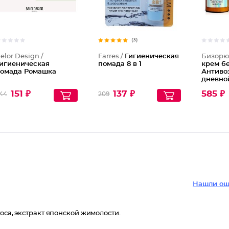
(3)
elor Design /
Farres /
Гигиеническая
Бизорю
игиеническая
помада 8 в 1
крем бе
омада Ромашка
Антиво
дневно
151 ₽
137 ₽
585 ₽
44
209
Нашли ош
тоса, экстракт японской жимолости.