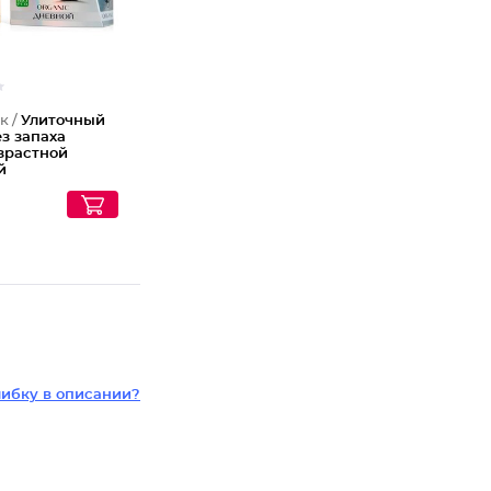
к /
Улиточный
з запаха
зрастной
й
ибку в описании?