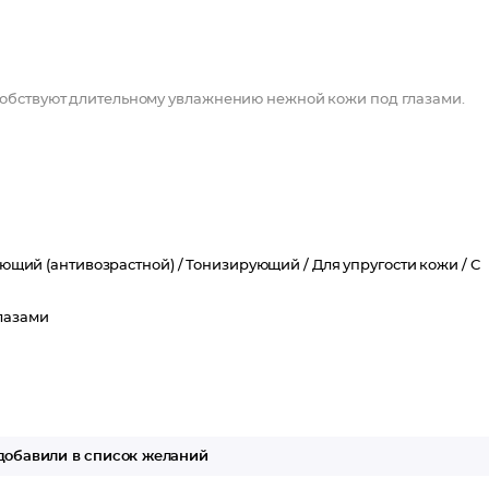
особствуют длительному увлажнению нежной кожи под глазами.
стве 60 штук.
ой.
щий (антивозрастной) /
Тонизирующий /
Для упругости кожи /
С
глазами
 лица STELLARY.
обавили в список желаний