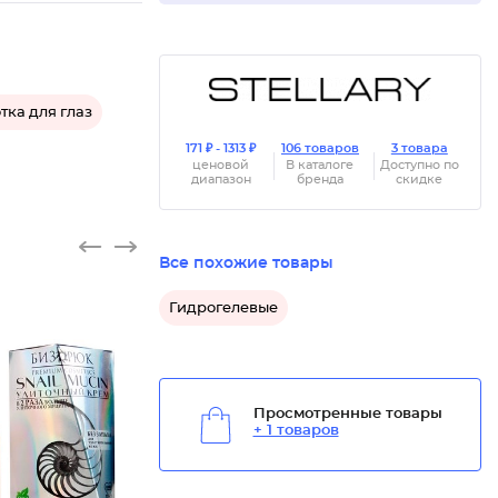
тка для глаз
171 ₽ - 1313 ₽
106 товаров
3 товара
ценовой
В каталоге
Доступно по
диапазон
бренда
скидке
Все похожие товары
Гидрогелевые
Просмотренные товары
+ 1 товаров