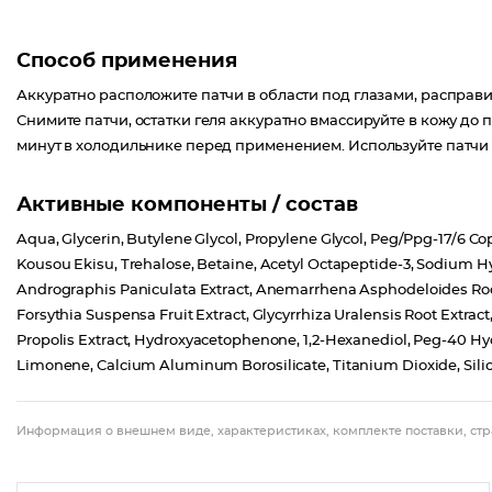
Способ применения
Аккуратно расположите патчи в области под глазами, расправив
Снимите патчи, остатки геля аккуратно вмассируйте в кожу до 
минут в холодильнике перед применением. Используйте патчи
Активные компоненты / состав
Aqua, Glycerin, Butylene Glycol, Propylene Glycol, Peg/Ppg-17/6
Kousou Ekisu, Trehalose, Betaine, Acetyl Octapeptide-3, Sodium Hya
Andrographis Paniculata Extract, Anemarrhena Asphodeloides Root E
Forsythia Suspensa Fruit Extract, Glycyrrhiza Uralensis Root Extrac
Propolis Extract, Hydroxyacetophenone, 1,2-Hexanediol, Peg-40 Hydr
Limonene, Calcium Aluminum Borosilicate, Titanium Dioxide, Silica
Информация о внешнем виде, характеристиках, комплекте поставки, стр