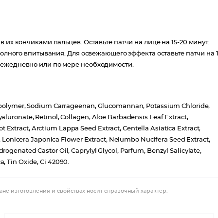
 их кончиками пальцев. Оставьте патчи на лице на 15-20 минут.
полного впитывания. Для освежающего эффекта оставьте патчи на 
 ежедневно или по мере необходимости.
 Copolymer, Sodium Carrageenan, Glucomannan, Potassium Chloride,
luronate, Retinol, Collagen, Aloe Barbadensis Leaf Extract,
xtract, Arctium Lappa Seed Extract, Centella Asiatica Extract,
t, Lonicera Japonica Flower Extract, Nelumbo Nucifera Seed Extract,
ogenated Castor Oil, Caprylyl Glycol, Parfum, Benzyl Salicylate,
, Tin Oxide, Ci 42090.
ане изготовления и свойствах носит справочный характер.