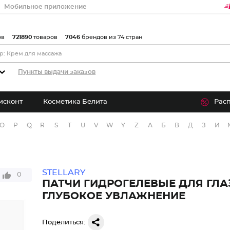
Мобильное приложение
ов
721890
товаров
7046
брендов из 74 стран
Пункты выдачи заказов
исконт
Косметика Белита
Рас
O
P
Q
R
S
T
U
V
W
Y
Z
А
Б
В
Д
З
И
STELLARY
0
ПАТЧИ ГИДРОГЕЛЕВЫЕ ДЛЯ ГЛА
ГЛУБОКОЕ УВЛАЖНЕНИЕ
Поделиться: