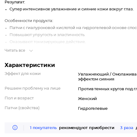
Результат:
Супер интенсивное увлажнение и сияние кожи вокруг глаз.
Особенности продукта:
Патчи с гиалуроновой кислотой на гидрогелевой основе сп
Повышают упругость и эластичность.
Оказывают тонизирующее действие.
Обладают мощным антиоксидантными свойствами.
Читать все
Полупрозрачные патчи с нежно-голубым переливом в количе
Герметично упакованы в банке с металлизированной запайк
Характеристики
Подходят для ежедневного применения.
Эффект для кожи
Увлажняющий /
Омолаживаю
эффектом сияния
Для кого подойдет:
Решаем проблему на лице
Для обладательниц любого типа кожи.
Против темных кругов под 
Пол и возраст
Женский
Рекомендации косметолога:
Для усиления эффекта используйте вместе с Массажером для
Патчи (свойства)
Гидрогелевые
1 покупатель
рекомендуют приобрести
3 раза
д