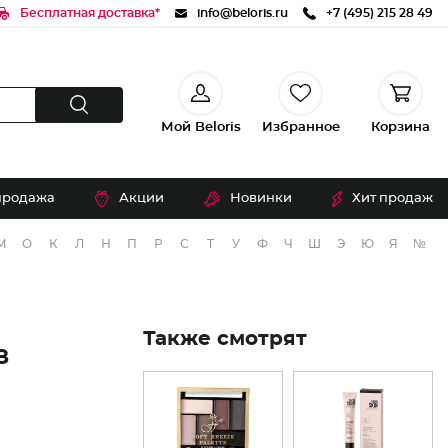
Бесплатная доставка*
info@beloris.ru
+7 (495) 215 28 49
Мой Beloris
Избранное
Корзина
продажа
Акции
Новинки
Хит продаж
М
О
К
Л
Н
П
Р
С
Т
У
Ф
Ч
Ш
Э
Ю
Я
№
Также смотрят
З