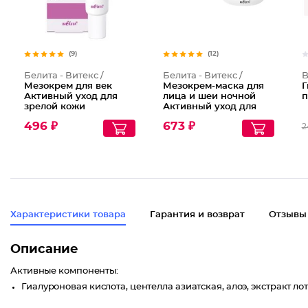
(9)
(12)
Белита - Витекс /
Белита - Витекс /
B
Мезокрем для век
Мезокрем-маска для
Г
Активный уход для
лица и шеи ночной
п
зрелой кожи
Активный уход для
Mezocomplex 60+
зрелой кожи
496 ₽
673 ₽
2
Mezocomplex 60+
Характеристики товара
Гарантия и возврат
Отзывы
Описание
Активные компоненты:
Гиалуроновая кислота, центелла азиатская, алоэ, экстракт ло