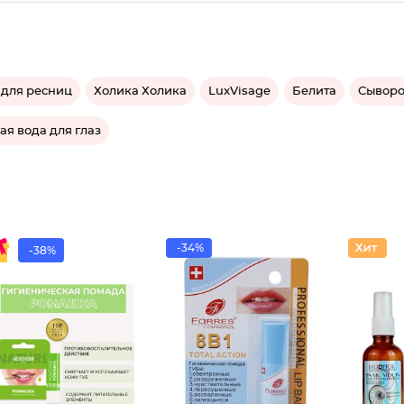
 для ресниц
Холика Холика
LuxVisage
Белита
Сыворо
я вода для глаз
-34%
-38%