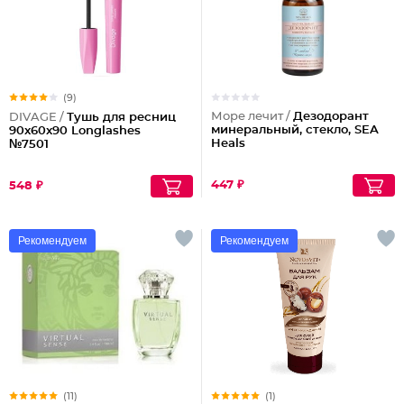
(9)
Море лечит /
Дезодорант
DIVAGE /
Тушь для ресниц
минеральный, стекло, SEA
90x60x90 Longlashes
Heals
№7501
447 ₽
548 ₽
Рекомендуем
Рекомендуем
(11)
(1)