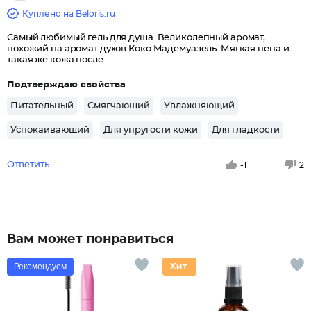
Куплено на Beloris.ru
Самый любимый гель для душа. Великолепный аромат,
похожий на аромат духов Коко Мадемуазель. Мягкая пена и
такая же кожа после.
Подтверждаю свойства
Питательный
Смягчающий
Увлажняющий
Успокаивающий
Для упругости кожи
Для гладкости
Ответить
-1
2
Вам может понравиться
Рекомендуем