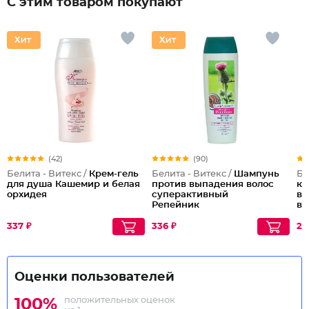
С этим товаром покупают
(42)
(90)
Белита - Витекс /
Крем-гель
Белита - Витекс /
Шампунь
Бе
для душа Кашемир и белая
против выпадения волос
кр
орхидея
суперактивный
во
Репейник
во
мо
337 ₽
336 ₽
29
Оценки пользователей
положительных оценок
100%