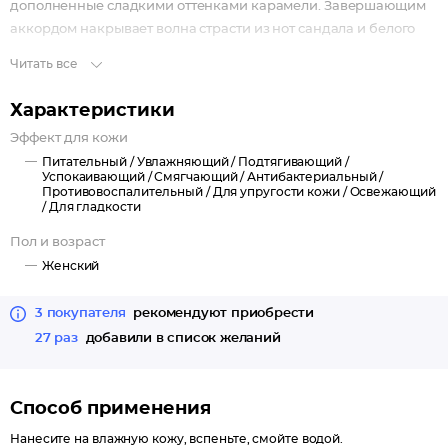
дополненные сладкими оттенками карамели. Завершающим
аккордом накрывает волна страсти из нот сандала и белого
мускуса.
Читать все
Протеины шелка превосходно увлажняют и питают кожу,
дарят шелковистую гладкость и мягкость.
Характеристики
Лотос великолепно питает, увлажняет, оздоравливает и
Эффект для кожи
успокаивает кожу.
Питательный /
Увлажняющий /
Подтягивающий /
Вербена обладает антибактериальным,
Успокаивающий /
Смягчающий /
Антибактериальный /
противовоспалительным и вяжущим действием.
Противовоспалительный /
Для упругости кожи /
Освежающий
/
Для гладкости
Экстракт шелкового дерева наполняет кожу антиоксидантами,
укрепляет и подтягивает кожу, повышает ее упругость и
Пол и возраст
плотность.
Женский
3 покупателя
рекомендуют приобрести
27 раз
добавили в список желаний
Способ применения
Нанесите на влажную кожу, вспеньте, смойте водой.