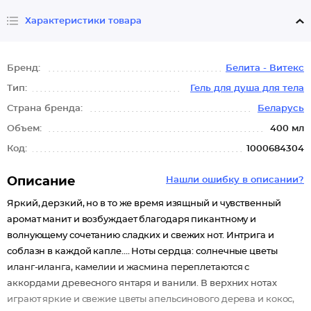
Характеристики товара
Бренд:
Белита - Витекс
Тип:
Гель для душа для тела
Страна бренда:
Беларусь
Объем:
400 мл
Код:
1000684304
Описание
Нашли ошибку в описании?
Яркий, дерзкий, но в то же время изящный и чувственный
аромат манит и возбуждает благодаря пикантному и
волнующему сочетанию сладких и свежих нот. Интрига и
соблазн в каждой капле…. Ноты сердца: солнечные цветы
иланг-иланга, камелии и жасмина переплетаются с
аккордами древесного янтаря и ванили. В верхних нотах
играют яркие и свежие цветы апельсинового дерева и кокос,