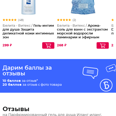
(48)
(2)
Белита - Витекс /
Гель-интим
Белита - Витекс /
Арома-
Бе
для душа Защита
соль для ванн с экстрактом
D-
деликатной кожи интимных
морской водоросли
по
зон
ламинарии и эфирным
маслом лимона
Океаническая
299 ₽
268 ₽
28
Дарим баллы за
отзывы
10 баллов
за отзыв*
20 баллов
за отзыв с фото товара
Отзывы
на Парфюмированный гель для душа Иланг-иланг,