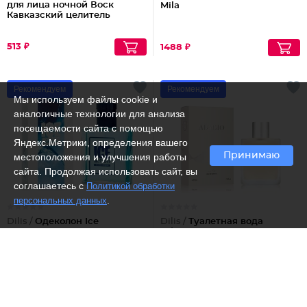
для лица ночной Воск
Mila
Кавказский целитель
513 ₽
1488 ₽
Рекомендуем
Рекомендуем
Мы используем файлы cookie и
аналогичные технологии для анализа
посещаемости сайта с помощью
Яндекс.Метрики, определения вашего
Принимаю
местоположения и улучшения работы
сайта. Продолжая использовать сайт, вы
соглашаетесь с
Политикой обработки
.
персональных данных
Dilis /
Одеколон Ice
Dilis /
Туалетная вода
action
Adagio
616 ₽
1449 ₽