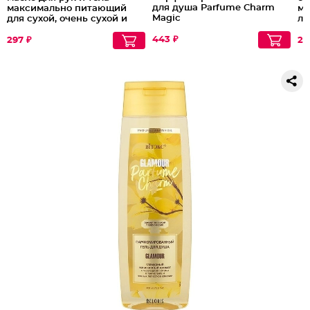
для душа Parfume Charm
максимально питающий
мо
Magic
для сухой, очень сухой и
ла
атопичной кожи
ма
443 ₽
Ок
297 ₽
26