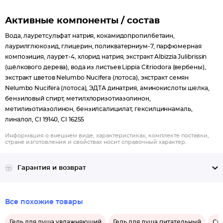
Активные компоненты / состав
Вода, лауретсульфат натрия, кокамидопропилбетаин,
лаурилглюкозид, глицерин, поликватерниум-7, парфюмерная
композиция, лаурет-4, хлорид натрия, экстракт Albizzia Julibrissin
(шёлкового дерева), вода из листьев Lippia Citriodora (вербены),
экстракт цветов Nelumbo Nucifera (лотоса), экстракт семян
Nelumbo Nucifera (лотоса), ЭДТА динатрия, аминокислоты шелка,
бензиловый спирт, метилхлоризотиазолинон,
метилизотиазолинон, бензилсалицилат, гексилциннамаль,
линалол, CI 19140, CI 16255
Информация о внешнем виде, характеристиках, комплекте поставки,
стране изготовления и свойствах носит справочный характер.
Гарантия и возврат
Все похожие товары
Гель для душа увлажняющий
Гель для душа питательный
Сре