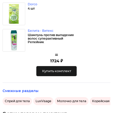
Dorco
4 шт
Белита - Витекс
Шампунь против выпадения
волос суперактивный
Репейник
=
1724 ₽
Купить комплект
Смежные разделы
Спрей для тела
LuxVisage
Молочко для тела
Корейская к