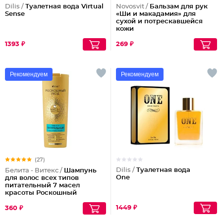
Dilis /
Туалетная вода Virtual
Novosvit /
Бальзам для рук
Sense
«Ши и макадамия» для
сухой и потрескавшейся
кожи
1393 ₽
269 ₽
Рекомендуем
Рекомендуем
(27)
Dilis /
Туалетная вода
Белита - Витекс /
Шампунь
One
для волос всех типов
питательный 7 масел
красоты Роскошный
Уход
1449 ₽
360 ₽