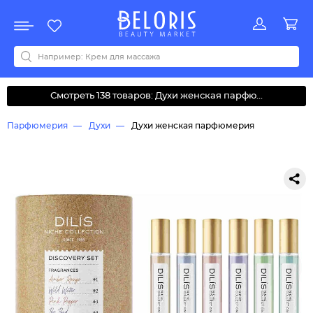
Распродажа
Акции
Новинки
Хит продаж
Все бренды
0-9
A
B
C
D
E
F
G
H
I
J
K
L
M
N
O
P
Q
R
S
T
U
V
W
Y
Z
А
Б
В
Д
З
И
М
О
К
Л
Н
П
Р
С
Т
У
Ф
Ч
Смотреть 138 товаров: Духи женская парфю...
Парфюмерия
Духи
Духи женская парфюмерия