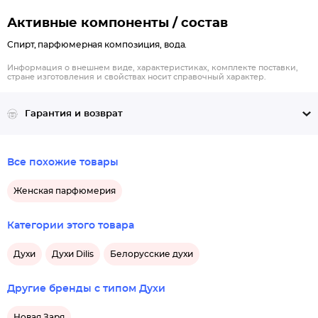
когда в воздухе ощущаются озоновые ноты, а на коже
Активные компоненты / состав
остается солоноватость от морской воды и песка.
Спирт, парфюмерная композиция, вода.
Информация о внешнем виде, характеристиках, комплекте поставки,
стране изготовления и свойствах носит справочный характер.
Гарантия и возврат
Все похожие товары
Женская парфюмерия
Категории этого товара
Духи
Духи Dilis
Белорусские духи
Другие бренды с типом Духи
Новая Заря