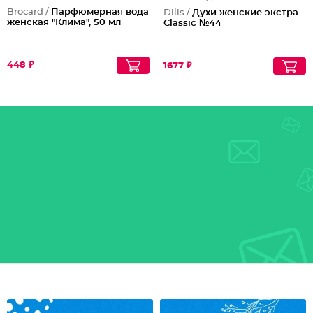
Brocard /
Парфюмерная вода
Dilis /
Духи женские экстра
женская "Клима", 50 мл
Classic №44
448 ₽
1677 ₽