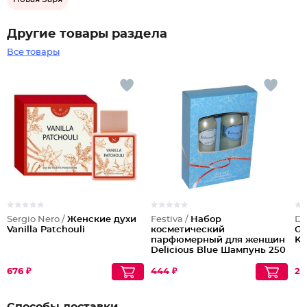
Другие товары раздела
Все товары
Sergio Nero /
Женские духи
Festiva /
Набор
Dil
Vanilla Patchouli
косметический
Go
парфюмерный для женщин
Ki
Delicious Blue Шампунь 250
мл + Гель для душа 250
мл
676 ₽
444 ₽
25