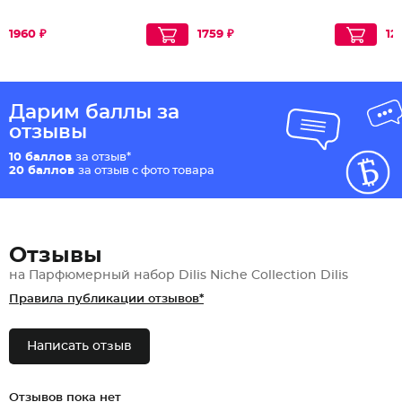
1960 ₽
1759 ₽
12
Дарим баллы за
отзывы
10 баллов
за отзыв*
20 баллов
за отзыв с фото товара
Отзывы
на Парфюмерный набор Dilis Niche Collection Dilis
Правила публикации отзывов*
Написать отзыв
Отзывов пока нет