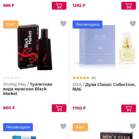
696 ₽
1292 ₽
Рекомендуем
(9)
Shirley May /
Туалетная
Dilis /
Духи Classic Collection,
вода мужская Black
№16
Market
900 ₽
1750 ₽
Рекомендуем