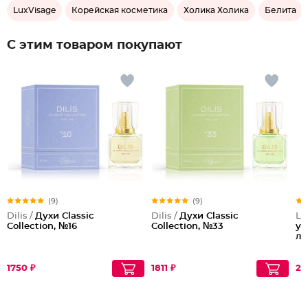
LuxVisage
Корейская косметика
Холика Холика
Белита
С этим товаром покупают
(9)
(9)
Dilis /
Духи Classic
Dilis /
Духи Classic
Lu
Collection, №16
Collection, №33
ух
ла
1750 ₽
1811 ₽
26