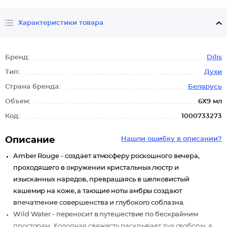
Характеристики товара
Бренд:
Dilis
Тип:
Духи
Страна бренда:
Беларусь
Объем:
6Х9 мл
Код:
1000733273
Описание
Нашли ошибку в описании?
Amber Rouge - создает атмосферу роскошного вечера,
проходящего в окружении кристальных люстр и
изысканных нарядов, превращаясь в шелковистый
кашемир на коже, а тающие ноты амбры создают
впечатление совершенства и глубокого соблазна.
Wild Water - переносит в путешествие по бескрайним
просторам. Холодная свежесть раскрывает дух свободы, а