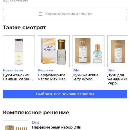
Код:
1000733273
Характеристики товара
Также смотрят
Новая Заря
Неолайн
Dilis
Dilis
Духи женские
Парфюмерное
Духи женские
Духи для
Ландыш сереб...
масло Max Mar...
Salty Wood...
женщин Pin
Pepp...
Выбрать все похожие товары
Комплексное решение
Dilis
Парфюмерный набор Dilis