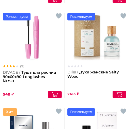
Рекомендуем
Рекомендуем
(9)
Dilis /
Духи женские Salty
DIVAGE /
Тушь для ресниц
Wood
90x60x90 Longlashes
№7501
2613 ₽
548 ₽
Рекомендуем