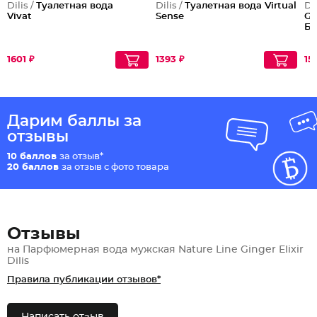
Dilis /
Туалетная вода
Dilis /
Туалетная вода Virtual
Dil
Vivat
Sense
Gr
Бл
1601 ₽
1393 ₽
15
Дарим баллы за
отзывы
10 баллов
за отзыв*
20 баллов
за отзыв с фото товара
Отзывы
на Парфюмерная вода мужская Nature Line Ginger Elixir
Dilis
Правила публикации отзывов*