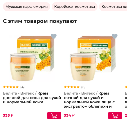
Мужская парфюмерия
Корейская косметика
Косметика для
С этим товаром покупают
(4)
(6)
Белита - Витекс /
Крем
Белита - Витекс /
Крем
Бе
дневной для лица для сухой
ночной для сухой и
ше
и нормальной кожи
нормальной кожи лица с
во
экстрактом облепихи и
ос
липового цвета Питание +
увлажнение Night
335 ₽
334 ₽
25
Cream