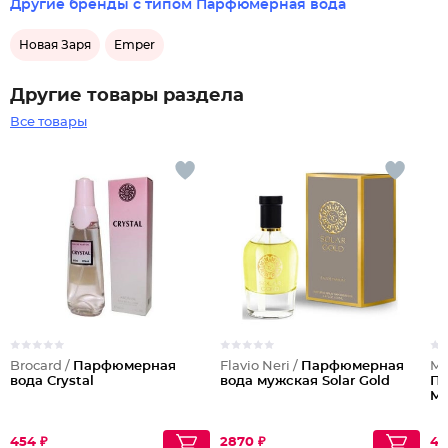
Другие бренды с типом Парфюмерная вода
Новая Заря
Emper
Другие товары раздела
Все товары
Brocard /
Парфюмерная
Flavio Neri /
Парфюмерная
Ma
вода Crystal
вода мужская Solar Gold
Па
Ma
454 ₽
2870 ₽
42