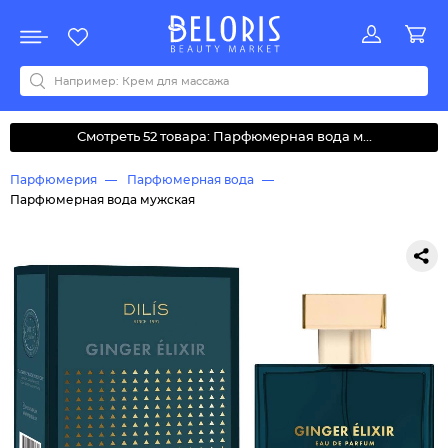
Распродажа
Акции
Новинки
Хит продаж
Все бренды
0-9
A
B
C
D
E
F
G
H
I
J
K
L
M
N
O
P
Q
R
S
T
U
V
W
Y
Z
А
Б
В
Д
З
И
М
О
К
Л
Н
П
Р
С
Т
У
Ф
Ч
Смотреть 52 товара: Парфюмерная вода м...
Парфюмерия
Парфюмерная вода
Парфюмерная вода мужская