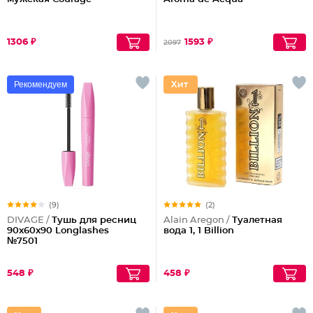
1306 ₽
1593 ₽
2097
Рекомендуем
(9)
(2)
DIVAGE /
Тушь для ресниц
Alain Aregon /
Туалетная
90x60x90 Longlashes
вода 1, 1 Billion
№7501
548 ₽
458 ₽