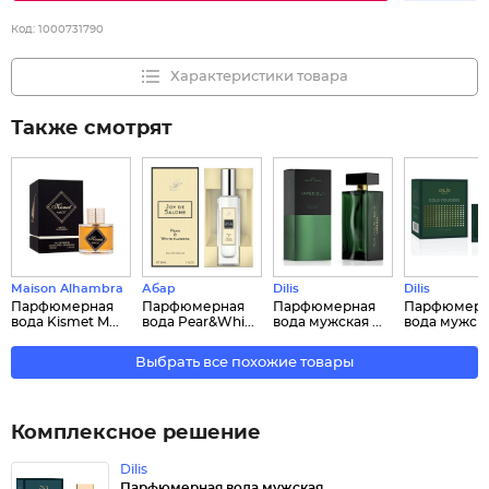
Код:
1000731790
Характеристики товара
Также смотрят
Maison Alhambra
Абар
Dilis
Dilis
Парфюмерная
Парфюмерная
Парфюмерная
Парфюмерн
вода Kismet M...
вода Pear&Whi...
вода мужская ...
вода мужская
Выбрать все похожие товары
Комплексное решение
Dilis
Парфюмерная вода мужская