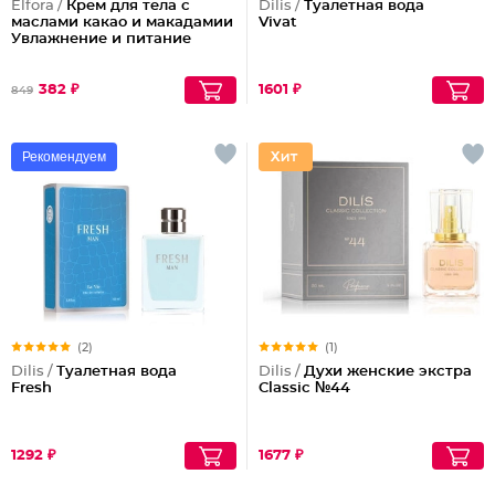
Elfora /
Крем для тела с
Dilis /
Туалетная вода
маслами какао и макадамии
Vivat
Увлажнение и питание
382 ₽
1601 ₽
849
Рекомендуем
(2)
(1)
Dilis /
Туалетная вода
Dilis /
Духи женские экстра
Fresh
Classic №44
1292 ₽
1677 ₽