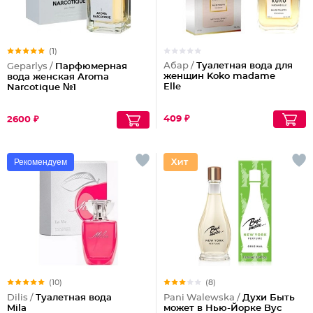
(1)
Абар /
Туалетная вода для
Geparlys /
Парфюмерная
женщин Koko madame
вода женская Aroma
Elle
Narcotique №1
409 ₽
2600 ₽
Рекомендуем
(10)
(8)
Dilis /
Туалетная вода
Pani Walewska /
Духи Быть
Mila
может в Нью-Йорке Byc