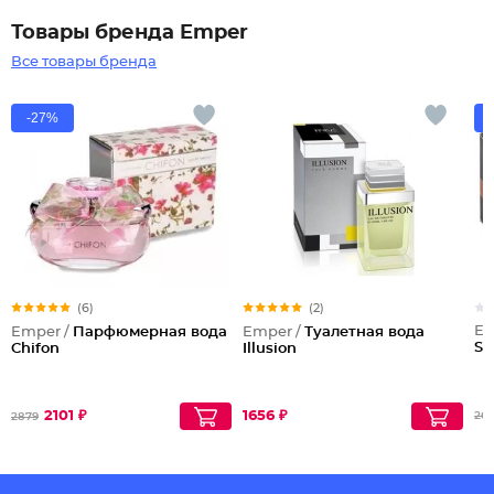
Товары бренда Emper
Все товары бренда
-27%
(6)
(2)
Em
Emper /
Парфюмерная вода
Emper /
Туалетная вода
Sa
Chifon
Illusion
2101 ₽
1656 ₽
265
2879