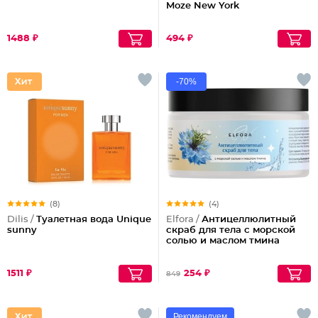
Moze New York
1488 ₽
494 ₽
-70%
(8)
(4)
Dilis /
Туалетная вода Unique
Elfora /
Антицеллюлитный
sunny
скраб для тела с морской
солью и маслом тмина
1511 ₽
254 ₽
849
Рекомендуем