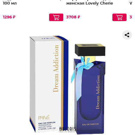
100 мл
женская Lovely Cherie
W
1296 ₽
3708 ₽
33