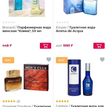
Brocard /
Парфюмерная вода
Emper /
Туалетная вода
женская "Клима", 50 мл
Aroma de Acqua
448 ₽
1593 ₽
2097
(2)
Caldion /
Туалетная вода для
Позитив Парфюм /
Туалетная