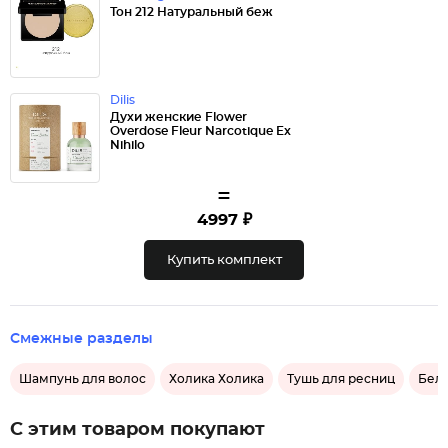
Тон 212 Натуральный беж
Dilis
Духи женские Flower
Overdose Fleur Narcotique Ex
Nihilo
=
4997 ₽
Купить комплект
Смежные разделы
Шампунь для волос
Холика Холика
Тушь для ресниц
Бело
С этим товаром покупают