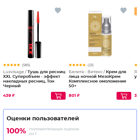
(585)
(23)
Luxvisage /
Тушь для ресниц
Белита - Витекс /
Крем для
Re
XXL Суперобъем - эффект
лица ночной МезоКрем
уд
накладных ресниц, Тон
Комплексное омоложение
Черный
50+
439 ₽
801 ₽
35
Оценки пользователей
положительных оценок
100%
из 1