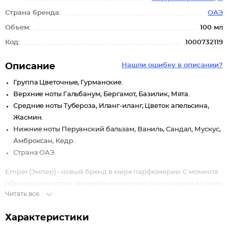
Страна бренда:
ОАЭ
Объем:
100 мл
Код:
1000732119
Описание
Нашли ошибку в описании?
Группа Цветочные, Гурманские.
Верхние ноты Гальбанум, Бергамот, Базилик, Мята.
Средние ноты Тубероза, Иланг-иланг, Цветок апельсина,
Жасмин.
Нижние ноты Перуанский бальзам, Ваниль, Сандал, Мускус,
Амброксан, Кедр.
Страна ОАЭ.
Emper (Эмпер) - новый бренд в мире парфюмерии. С момента
образования успел завоевать множество поклонников во всем
Читать все
мире.
DREAM ADDICTION -аромат женственности в самой высшей ее
Характеристики
точке. Независимость и самодостаточность - вот два главных