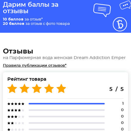
Дарим баллы за
отзывы
10 баллов
за отзыв*
20 баллов
за отзыв с фото товара
Отзывы
на Парфюмерная вода женская Dream Addiction Emper
Правила публикации отзывов*
Рейтинг товара
5 / 5
1
0
0
0
0