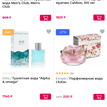
мужчин Caldion, 100 мл
вода Men's Club, Men's
Club
1625 ₽
906 ₽
-27%
(6)
Dilis /
Туалетная вода "Alpha
Emper /
Парфюмерная вода
& omega"
Chifon
1740 ₽
2101 ₽
2879