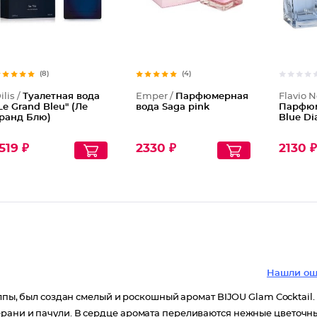
(8)
(4)
ilis /
Туалетная вода
Emper /
Парфюмерная
Flavio N
Le Grand Bleu" (Ле
вода Saga pink
Парфюм
ранд Блю)
Blue D
519 ₽
2330 ₽
2130 
Нашли ош
олпы, был создан смелый и роскошный аромат BIJOU Glam Cocktail.
ерани и пачули. В сердце аромата переливаются нежные цветочн