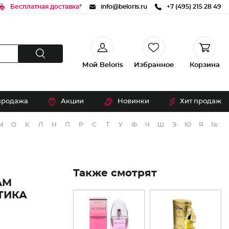
Бесплатная доставка*
info@beloris.ru
+7 (495) 215 28 49
Мой Beloris
Избранное
Корзина
продажа
Акции
Новинки
Хит продаж
М
О
К
Л
Н
П
Р
С
Т
У
Ф
Ч
Ш
Э
Ю
Я
№
Также смотрят
AM
ТИКА