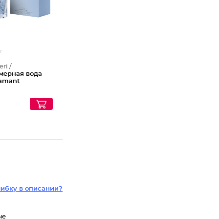
eri /
ерная вода
iamant
₽
ибку в описании?
ые