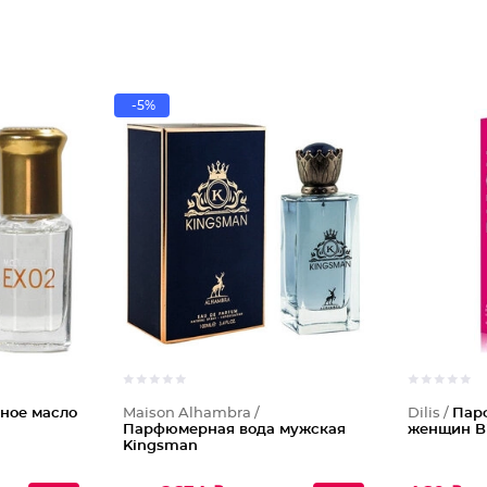
-5%
ное масло
Maison Alhambra /
Dilis /
Пар
Парфюмерная вода мужская
женщин Bi
Kingsman