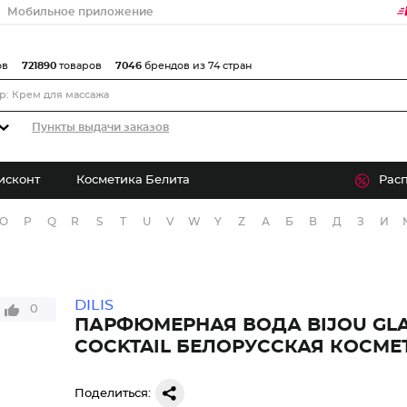
Мобильное приложение
ов
721890
товаров
7046
брендов из 74 стран
Пункты выдачи заказов
исконт
Косметика Белита
Рас
O
P
Q
R
S
T
U
V
W
Y
Z
А
Б
В
Д
З
И
DILIS
0
ПАРФЮМЕРНАЯ ВОДА BIJOU GL
COCKTAIL БЕЛОРУССКАЯ КОСМЕ
Поделиться: