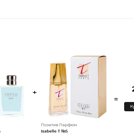
+
=
К
Позитив Парфюм
h
Isabelle T №5