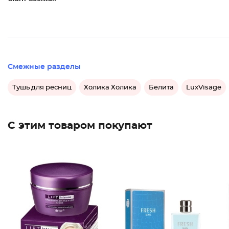
Смежные разделы
Тушь для ресниц
Холика Холика
Белита
LuxVisage
С этим товаром покупают