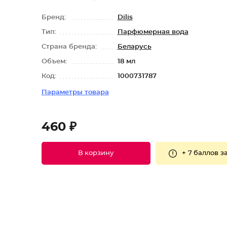
Бренд:
Dilis
Тип:
Парфюмерная вода
Страна бренда:
Беларусь
Объем:
18 мл
Код:
1000731787
Параметры товара
460 ₽
+
7 баллов
за
В корзину