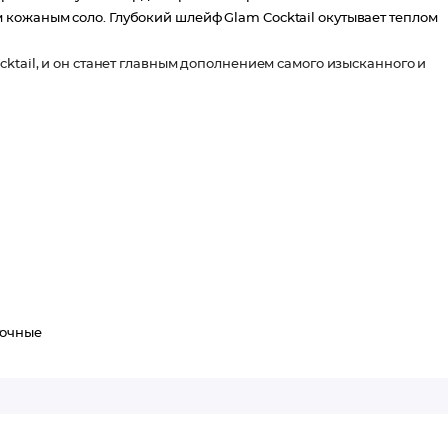
кожаным соло. Глубокий шлейф Glam Cocktail окутывает теплом
ktail, и он станет главным дополнением самого изысканного и
точные