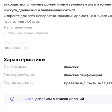
аккорды, дополненные романтичным звучанием розы и томным 
мускуса, древесных и бальзамических нот.
Откройте для себя невероятно красивый аромат BIJOU Glam Coc
чувственного образа.
Начальные ноты:
Специи, Герань, Пачули.
Сердечные ноты:
Читать все
Цветы, Роза, Кожа.
Шлейфовые ноты:
Характеристики
Древесные ноты, Бальзамические ноты, Мускус.
Пол и возраст
Женский
Тип парфюмерии
Женская парфюмерия
Группы ароматов
Древесные /
Кожаные /
Цве
8 раз
добавили в список желаний