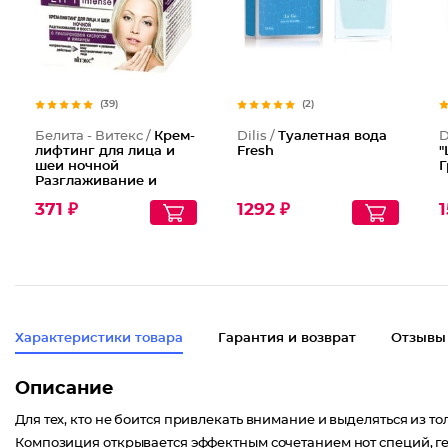
(39)
(2)
Белита - Витекс /
Крем-
Dilis /
Туалетная вода
D
лифтинг для лица и
Fresh
"
шеи ночной
Г
Разглаживание и
Восстановление
371 ₽
1292 ₽
1
Характеристики товара
Гарантия и возврат
Отзывы
Описание
Для тех, кто не боится привлекать внимание и выделяться из т
Композиция открывается эффектным сочетанием нот специй, г