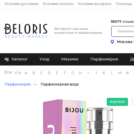
Условия доставки
Условия оплаты
Условия возврата
Помощь
116577
отзыв
Интернет-магазин
косметики и парфюмерии
Москва
Каталог
Уход
Макияж
Парфюмерия
Д
Все бренды
0-9
A
B
C
D
E
F
G
H
I
J
K
L
M
N
Парфюмерия
Парфюмерная вода
express