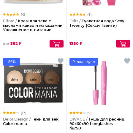
(4)
(6)
Elfora /
Крем для тела с
Dilis /
Туалетная вода Sexy
маслами какао и макадамии
Twenty (Секси Твенти)
Увлажнение и питание
382 ₽
1380 ₽
849
-56%
Рекомендуем
(17)
(9)
Belor Design /
Тени для век
DIVAGE /
Тушь для ресниц
Color mania
90x60x90 Longlashes
№7501