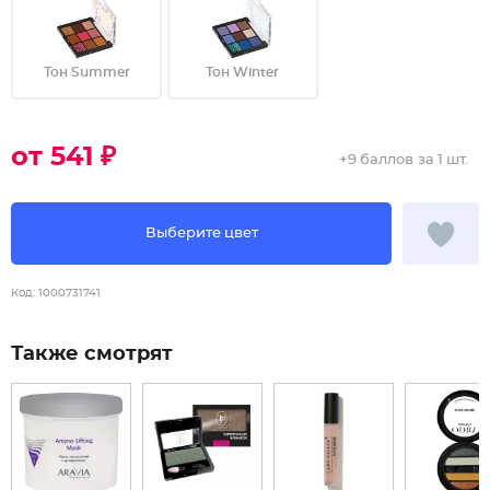
Тон Summer
Тон Winter
от 541 ₽
+
9 баллов
за 1 шт.
Выберите цвет
Код:
1000731741
Также смотрят