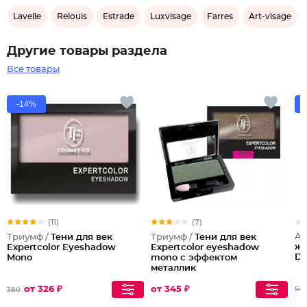
Lavelle
Relouis
Estrade
Luxvisage
Farres
Art-visage
Другие товары раздела
Все товары
-14%
(11)
(7)
Ar
Триумф /
Тени для век
Триумф /
Тени для век
жи
Expertcolor Eyeshadow
Expertcolor eyeshadow
DE
Mono
mono с эффектом
металлик
от 326 ₽
от 345 ₽
56
380