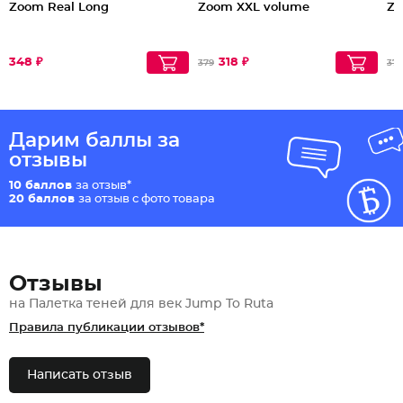
Zoom Real Long
Zoom XXL volume
Zo
348 ₽
318 ₽
379
379
Дарим баллы за
отзывы
10 баллов
за отзыв*
20 баллов
за отзыв с фото товара
Отзывы
на Палетка теней для век Jump To Ruta
Правила публикации отзывов*
Написать отзыв