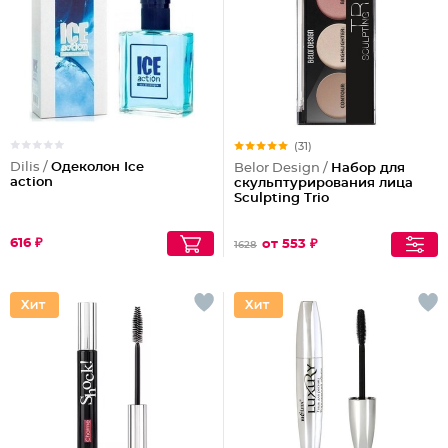
(31)
Dilis /
Одеколон Ice
Belor Design /
Набор для
action
скульптурирования лица
Sculpting Triо
616 ₽
от 553 ₽
1628