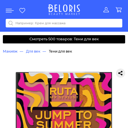
Распродажа
Акции
Новинки
Хит продаж
Все бренды
0-9
A
B
C
D
E
F
G
H
I
J
K
L
M
N
O
P
Q
R
S
T
U
V
W
Y
Z
А
Б
В
Д
З
И
М
О
К
Л
Н
П
Р
С
Т
У
Ф
Ч
Смотреть 500 товаров: Тени для век
Макияж
Для век
Тени для век