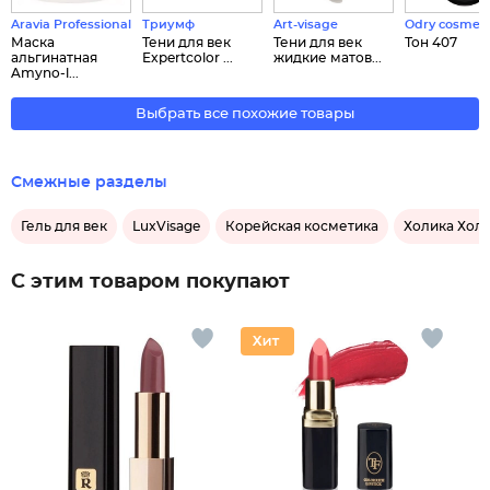
Aravia Professional
Триумф
Art-visage
Odry cosmeti
Маска
Тени для век
Тени для век
Тон 407
альгинатная
Expertcolor ...
жидкие матов...
Amyno-l...
Выбрать все похожие товары
Смежные разделы
Гель для век
LuxVisage
Корейская косметика
Холика Хол
С этим товаром покупают