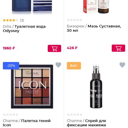
(3)
Бизорюк /
Мазь Суставная,
Dilis /
Туалетная вода
30 мл
Odyssey
426 ₽
1960 ₽
-20%
Charme /
Палетка теней
Charme /
Спрей для
Icon
фиксации макияжа