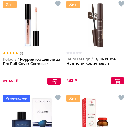
(1)
Belor Design /
Тушь Nude
Relouis /
Корректор для лица
Harmony коричневая
Pro Full Cover Corrector
463 ₽
от 451 ₽
Рекомендуем