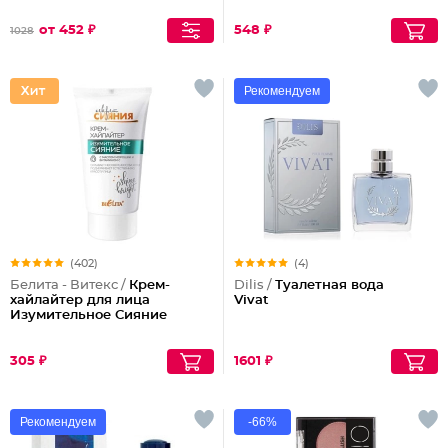
от 452 ₽
548 ₽
1028
Рекомендуем
(402)
(4)
Белита - Витекс /
Крем-
Dilis /
Туалетная вода
хайлайтер для лица
Vivat
Изумительное Сияние
305 ₽
1601 ₽
Рекомендуем
-66%