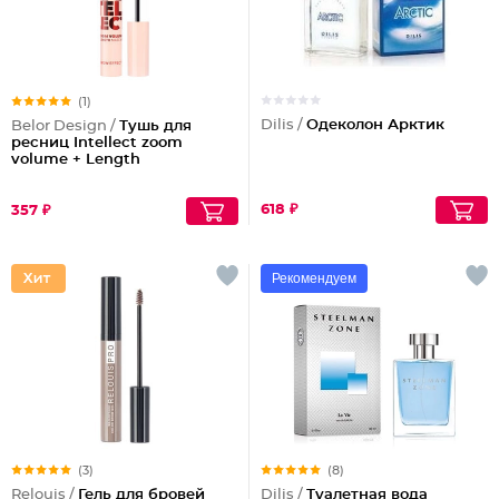
(1)
Dilis /
Одеколон Арктик
Belor Design /
Тушь для
ресниц Intellect zoom
volume + Length
618 ₽
357 ₽
Рекомендуем
(3)
(8)
Relouis /
Гель для бровей
Dilis /
Туалетная вода