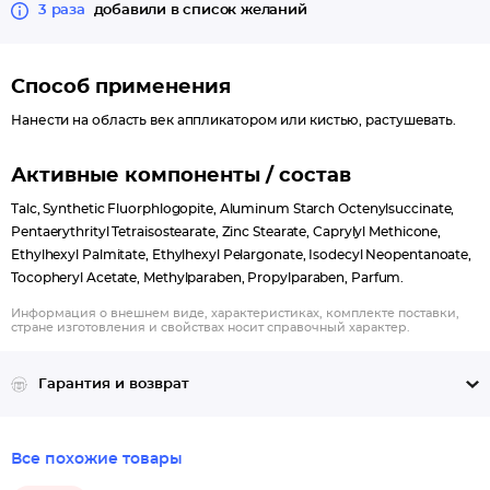
3 раза
добавили в список желаний
Способ применения
Нанести на область век аппликатором или кистью, растушевать.
Активные компоненты / состав
Talc, Synthetic Fluorphlogopite, Aluminum Starch Octenylsuccinate,
Pentaerythrityl Tetraisostearate, Zinc Stearate, Caprylyl Methicone,
Ethylhexyl Palmitate, Ethylhexyl Pelargonate, Isodecyl Neopentanoate,
Tocopheryl Acetate, Methylparaben, Propylparaben, Parfum.
Информация о внешнем виде, характеристиках, комплекте поставки,
стране изготовления и свойствах носит справочный характер.
Гарантия и возврат
Все похожие товары