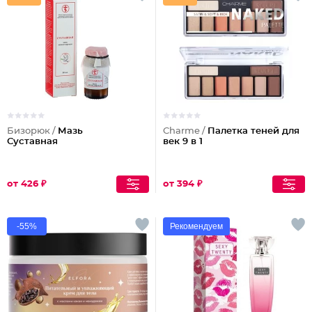
Бизорюк /
Мазь
Charme /
Палетка теней для
Суставная
век 9 в 1
от 426 ₽
от 394 ₽
-55%
Рекомендуем