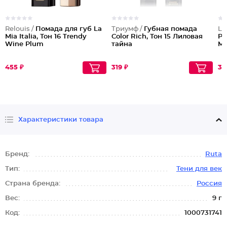
Relouis /
Помада для губ La
Триумф /
Губная помада
Lu
Mia Italia, Тон 16 Trendy
Color Rich, Тон 15 Лиловая
Pi
Wine Plum
тайна
Mi
455 ₽
319 ₽
34
Характеристики товара
Бренд:
Ruta
Тип:
Тени для век
Страна бренда:
Россия
Вес:
9 г
Код:
1000731741