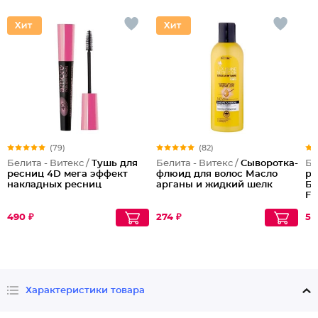
(79)
(82)
Белита - Витекс /
Тушь для
Белита - Витекс /
Сыворотка-
Бе
ресниц 4D мега эффект
флюид для волос Масло
ре
накладных ресниц
арганы и жидкий шелк
Бе
Fl
490 ₽
274 ₽
50
Характеристики товара