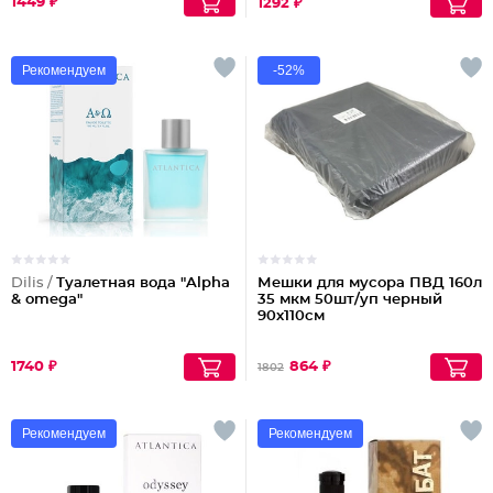
1449 ₽
1292 ₽
Рекомендуем
-52%
Dilis /
Туалетная вода "Alpha
Мешки для мусора ПВД 160л
& omega"
35 мкм 50шт/уп черный
90х110см
1740 ₽
864 ₽
1802
Рекомендуем
Рекомендуем