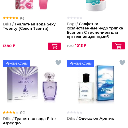
(6)
Bagi /
Салфетки
Dilis /
Туалетная вода Sexy
хозяйственные чудо тряпка
Twenty (Секси Твенти)
Econom C тиснением для
оргтехники,окон,меб
1013 ₽
1380 ₽
1490
Рекомендуем
Рекомендуем
(14)
Dilis /
Одеколон Арктик
Dilis /
Туалетная вода Elite
Arpeggio