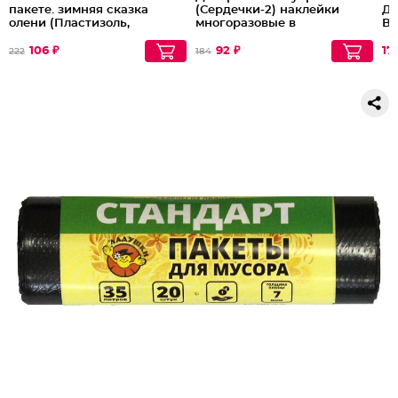
пакете. зимняя сказка
(Сердечки-2) наклейки
Де
олени (Пластизоль,
многоразовые в
Ве
многоразовые)
индивидуальном пакете с
об
европодвесом
ев
106 ₽
92 ₽
17
222
184
кл