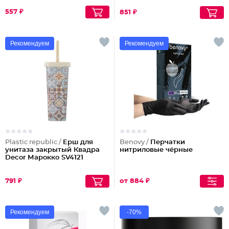
557 ₽
851 ₽
Рекомендуем
Рекомендуем
Plastic republic /
Ерш для
Benovy /
Перчатки
унитаза закрытый Квадра
нитриловые чёрные
Decor Марокко SV4121
791 ₽
от 884 ₽
Рекомендуем
-70%