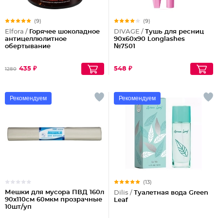
(9)
(9)
Elfora /
Горячее шоколадное
DIVAGE /
Тушь для ресниц
антицеллюлитное
90x60x90 Longlashes
обертывание
№7501
435 ₽
548 ₽
1280
Рекомендуем
Рекомендуем
(13)
Мешки для мусора ПВД 160л
Dilis /
Туалетная вода Green
90х110см 60мкм прозрачные
Leaf
10шт/уп