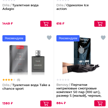
Dilis /
Туалетная вода
Dilis /
Одеколон Ice
Adagio
action
1449 ₽
616 ₽
Рекомендуем
Рекомендуем
(5)
Benovy /
Перчатки
Dilis /
Туалетная вода Take a
нитриловые смотровые
chance sport
комплект 50 пар (100 шт.),
размер S (малый), черные,
Benovy Nitrile Multicolor
884 ₽
1380 ₽