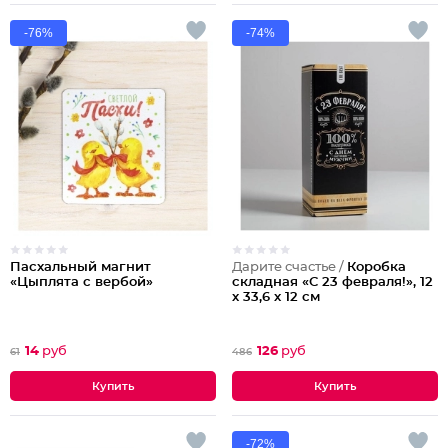
-76%
-74%
Пасхальный магнит
Дарите счастье /
Коробка
«Цыплята с вербой»
складная «С 23 февраля!», 12
х 33,6 х 12 см
14
руб
126
руб
61
486
-72%