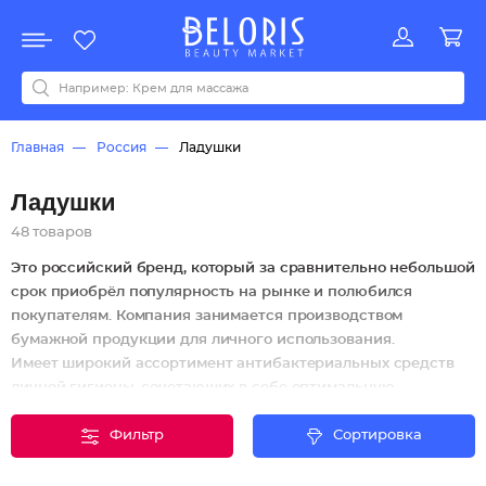
Распродажа
Акции
Новинки
Хит продаж
Все бренды
0-9
A
B
C
D
E
F
G
H
I
J
K
L
M
N
O
P
Q
R
S
T
U
V
W
Y
Z
А
Б
В
Д
З
И
М
О
К
Л
Н
П
Р
С
Т
У
Ф
Ч
Главная
Россия
Ладушки
Ладушки
48 товаров
Это российский бренд, который за сравнительно небольшой
срок приобрёл популярность на рынке и полюбился
покупателям. Компания занимается производством
бумажной продукции для личного использования.
Имеет широкий ассортимент антибактериальных средств
личной гигиены, сочетающих в себе оптимальную
стоимость и качество.
Фильтр
Сортировка