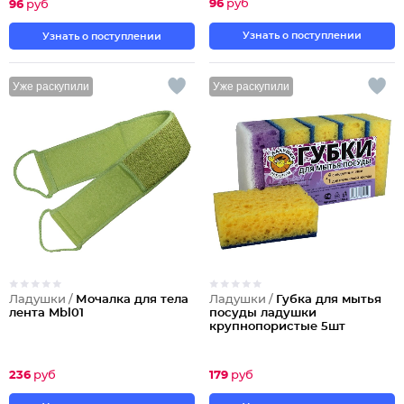
96
руб
96
руб
Узнать о поступлении
Узнать о поступлении
Уже раскупили
Уже раскупили
Ладушки /
Мочалка для тела
Ладушки /
Губка для мытья
лента Mbl01
посуды ладушки
крупнопористые 5шт
236
руб
179
руб