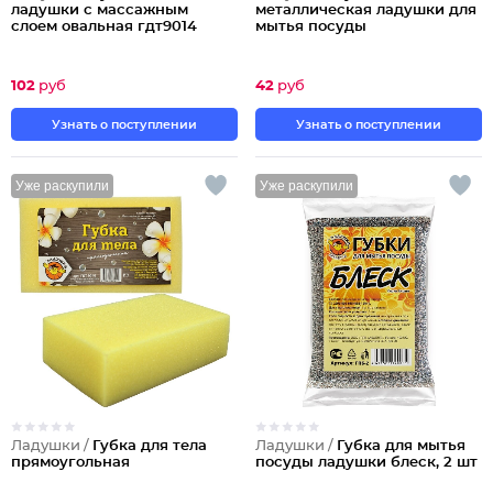
ладушки с массажным
металлическая ладушки для
слоем овальная гдт9014
мытья посуды
102
руб
42
руб
Узнать о поступлении
Узнать о поступлении
Уже раскупили
Уже раскупили
Ладушки /
Губка для тела
Ладушки /
Губка для мытья
прямоугольная
посуды ладушки блеск, 2 шт