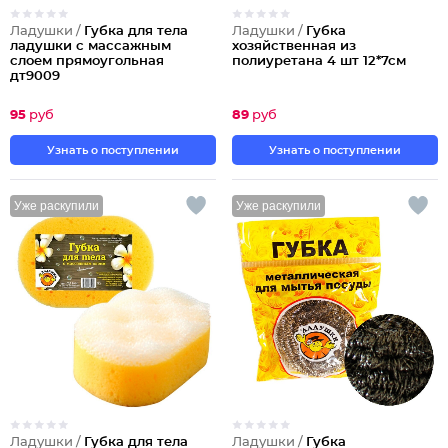
Ладушки /
Губка для тела
Ладушки /
Губка
ладушки с массажным
хозяйственная из
слоем прямоугольная
полиуретана 4 шт 12*7см
дт9009
95
руб
89
руб
Узнать о поступлении
Узнать о поступлении
Уже раскупили
Уже раскупили
Ладушки /
Губка для тела
Ладушки /
Губка