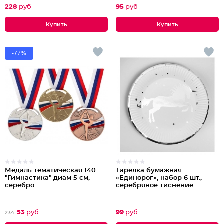
228
руб
95
руб
-77%
Медаль тематическая 140
Тарелка бумажная
"Гимнастика" диам 5 см,
«Единорог», набор 6 шт.,
серебро
серебряное тиснение
53
руб
99
руб
234