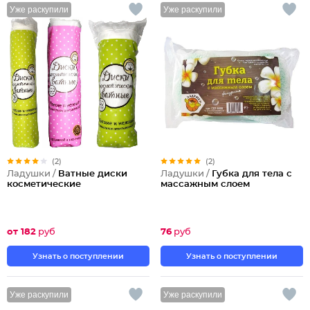
Уже раскупили
Уже раскупили
(2)
(2)
Ладушки /
Ватные диски
Ладушки /
Губка для тела с
косметические
массажным слоем
от 182
руб
76
руб
Узнать о поступлении
Узнать о поступлении
Уже раскупили
Уже раскупили