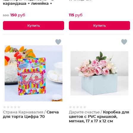
карандаша + линейка +
точилка + ластик+ блокнот 8
листов + ножницы
150
руб
115
руб
500
Страна Карнавалия /
Свеча
Дарите счастье /
Коробка для
для торта Цифра 70
цветов с PVC крышкой,
мятная, 17 х 17 х 12 см