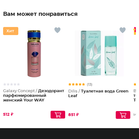
Вам может понравиться
(13)
Galaxy Concept /
Дезодорант
Be
Dilis /
Туалетная вода Green
парфюмированный
то
Leaf
женский Your WAY
То
512 ₽
851 ₽
142