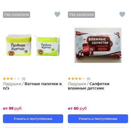
Уже раскупили
Уже раскупили
(1)
(1)
Ладушки /
Ватные палочки в
Ладушки /
Салфетки
п/э
влажные детские
от 99
руб
от 60
руб
Узнать о поступлении
Узнать о поступлении