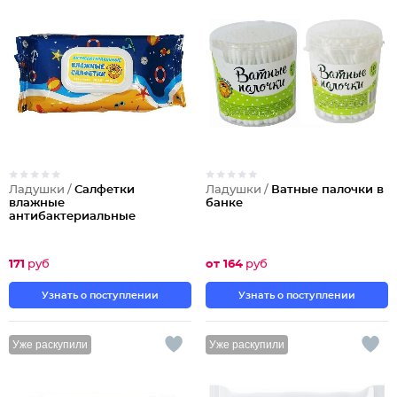
Ладушки /
Салфетки
Ладушки /
Ватные палочки в
влажные
банке
антибактериальные
171
руб
от 164
руб
Узнать о поступлении
Узнать о поступлении
Уже раскупили
Уже раскупили