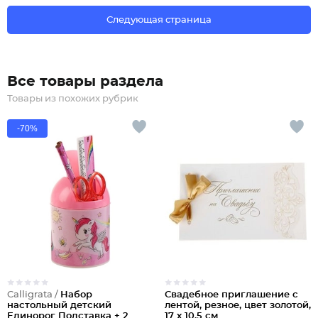
Следующая страница
Все товары раздела
Товары из похожих рубрик
-70%
Calligrata /
Набор
Свадебное приглашение с
настольный детский
лентой, резное, цвет золотой,
Единорог Подставка + 2
17 х 10,5 см