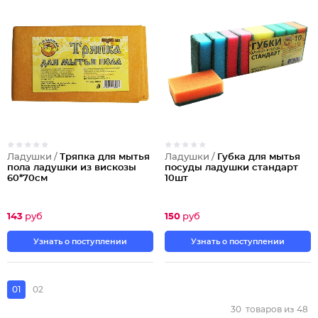
Ладушки /
Тряпка для мытья
Ладушки /
Губка для мытья
пола ладушки из вискозы
посуды ладушки стандарт
60*70см
10шт
143
руб
150
руб
Узнать о поступлении
Узнать о поступлении
01
02
30
товаров из
48