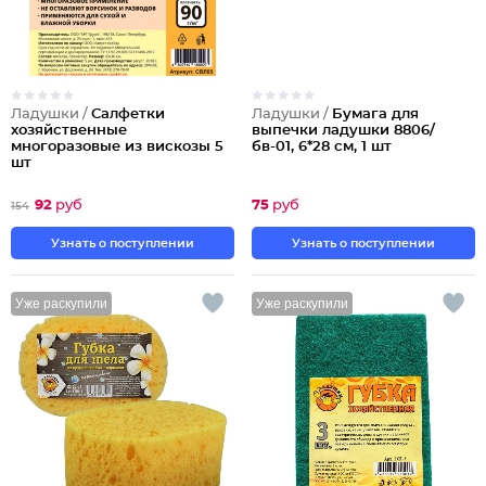
Ладушки /
Салфетки
Ладушки /
Бумага для
хозяйственные
выпечки ладушки 8806/
многоразовые из вискозы 5
бв-01, 6*28 см, 1 шт
шт
92
руб
75
руб
154
Узнать о поступлении
Узнать о поступлении
Уже раскупили
Уже раскупили