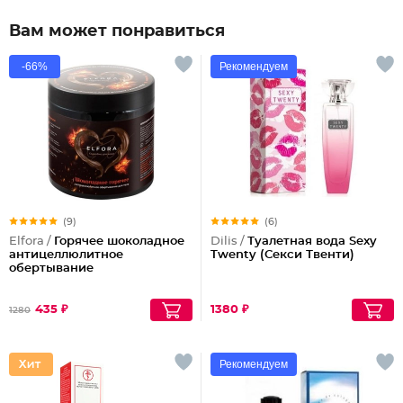
Вам может понравиться
-66%
Рекомендуем
(9)
(6)
Elfora /
Горячее шоколадное
Dilis /
Туалетная вода Sexy
антицеллюлитное
Twenty (Секси Твенти)
обертывание
435 ₽
1380 ₽
1280
Рекомендуем