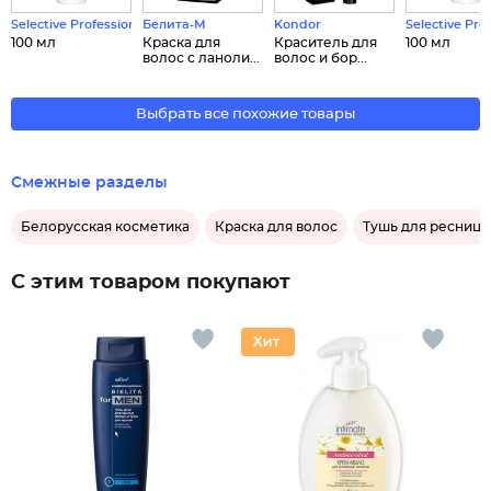
Selective Professional
Белита-М
Kondor
Selective Pro
100 мл
Краска для
Краситель для
100 мл
волос с ланоли...
волос и бор...
Выбрать все похожие товары
Смежные разделы
Белорусская косметика
Краска для волос
Тушь для ресниц
С этим товаром покупают