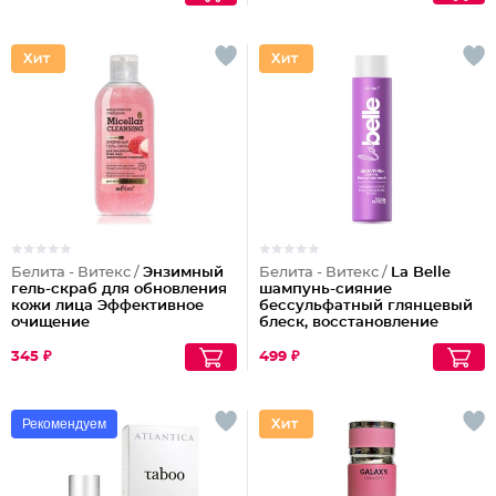
Белита - Витекс /
Энзимный
Белита - Витекс /
La Belle
гель-скраб для обновления
шампунь-сияние
кожи лица Эффективное
бессульфатный глянцевый
очищение
блеск, восстановление
волос шелк+пептиды
345 ₽
499 ₽
Рекомендуем