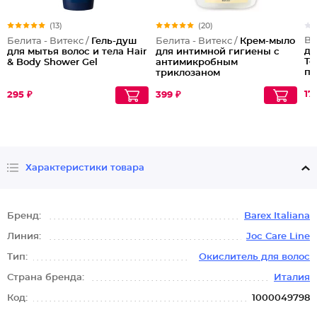
(13)
(20)
Ba
Белита - Витекс /
Гель-душ
Белита - Витекс /
Крем-мыло
дл
для мытья волос и тела Hair
для интимной гигиены с
Те
& Body Shower Gel
антимикробным
пе
триклозаном
17
295 ₽
399 ₽
Характеристики товара
Бренд:
Barex Italiana
Линия:
Joc Care Line
Тип:
Окислитель для волос
Страна бренда:
Италия
Код:
1000049798