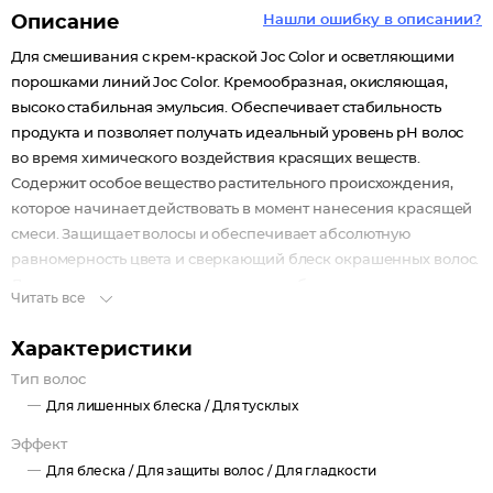
Описание
Нашли ошибку в описании?
Для смешивания с крем-краской Joс Color и осветляющими
порошками линий Joс Color. Кремообразная, окисляющая,
высоко стабильная эмульсия. Обеспечивает стабильность
продукта и позволяет получать идеальный уровень рН волос
во время химического воздействия красящих веществ.
Содержит особое вещество растительного происхождения,
которое начинает действовать в момент нанесения красящей
смеси. Защищает волосы и обеспечивает абсолютную
равномерность цвета и сверкающий блеск окрашенных волос.
Легко смешивается со всеми видами обесцвечивающих
Читать все
порошков и крем-краской Joс Color, создавая однородную
пластичную смесь. Активные ингредиенты: перекись
Характеристики
водорода является основной функциональной частью
Тип волос
эмульсии. Экстракт цветка Пенника Лугового с силиконовой
Для лишенных блеска /
Для тусклых
композицией оказывает сильное кондиционирующее
действие, придает блеск и шелковистость волосам.
Эффект
Минеральное масло облегчает смешивание и обеспечивает
Для блеска /
Для защиты волос /
Для гладкости
пластичность продукта во время нанесения.