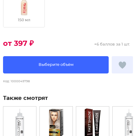
150 мл
от 397 ₽
+
6 баллов
за 1 шт.
Выберите объём
Код:
1000049798
Также смотрят