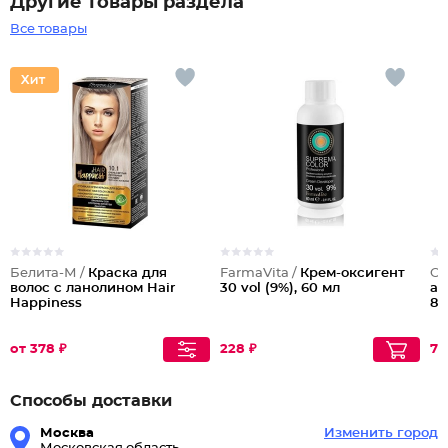
Другие товары раздела
Все товары
Белита-М /
Краска для
FarmaVita /
Крем-оксигент
OL
волос с ланолином Hair
30 vol (9%), 60 мл
ак
Happiness
8
от 378 ₽
228 ₽
76
Способы доставки
Москва
Изменить город