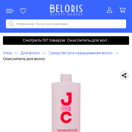
Распродажа
Акции
Новинки
Хит продаж
Все бренды
0-9
A
B
C
D
E
F
G
H
I
J
K
L
M
N
O
P
Q
R
S
T
U
V
W
Y
Z
А
Б
В
Д
З
И
М
О
К
Л
Н
П
Р
С
Т
У
Ф
Ч
Смотреть 157 товаров: Окислитель для вол...
Уход
Для волос
Средство для окрашивания волос
Окислитель для волос