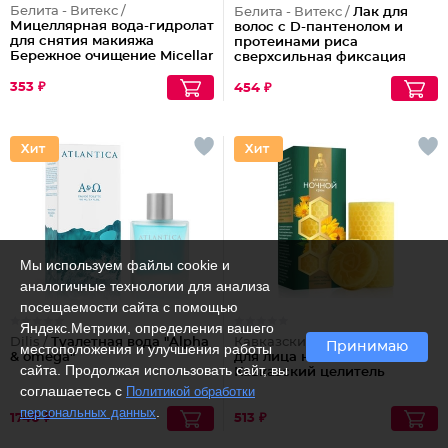
Белита - Витекс /
Белита - Витекс /
Лак для
Мицеллярная вода-гидролат
волос с D-пантенолом и
для снятия макияжа
протеинами риса
Бережное очищение Micellar
сверхсильная фиксация
Cleansing
объем Maxi, 215 мл
353 ₽
454 ₽
Мы используем файлы cookie и
аналогичные технологии для анализа
посещаемости сайта с помощью
Яндекс.Метрики, определения вашего
Dilis /
Туалетная вода "Alpha
Кавказский целитель /
Крем
Принимаю
местоположения и улучшения работы
& omega"
для лица ночной Воск
сайта. Продолжая использовать сайт, вы
Кавказский целитель
соглашаетесь с
Политикой обработки
.
персональных данных
1740 ₽
513 ₽