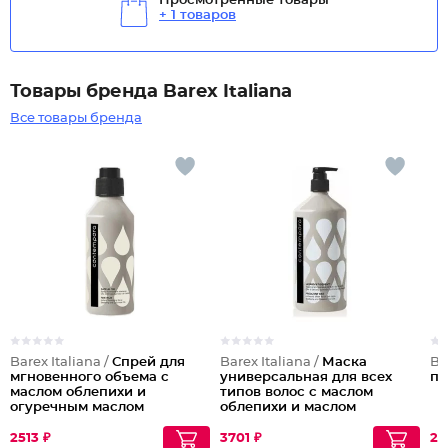
Просмотренные товары
+ 1 товаров
Товары бренда Barex Italiana
Все товары бренда
Barex Italiana /
Спрей для
Barex Italiana /
Маска
Ba
мгновенного объема с
универсальная для всех
пр
маслом облепихи и
типов волос с маслом
огуречным маслом
облепихи и маслом
маракуйи
2513 ₽
3701 ₽
24