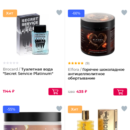
-66%
(9)
Brocard /
Туалетная вода
Elfora /
Горячее шоколадное
"Secret Service Platinum"
антицеллюлитное
обертывание
1144 ₽
435 ₽
1280
-55%