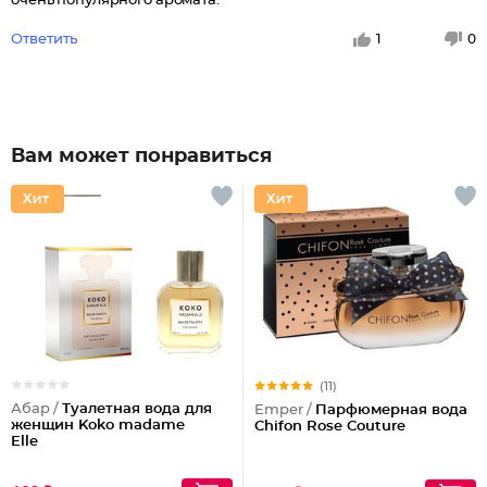
очень популярного аромата.
Ответить
1
0
Вам может понравиться
(11)
Абар /
Туалетная вода для
Emper /
Парфюмерная вода
женщин Koko madame
Chifon Rose Couture
Elle