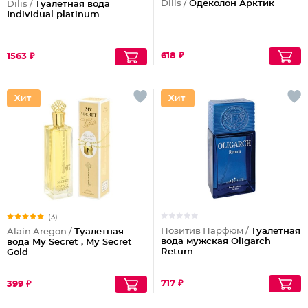
Dilis /
Одеколон Арктик
Dilis /
Туалетная вода
Individual platinum
618 ₽
1563 ₽
(3)
Позитив Парфюм /
Туалетная
Alain Aregon /
Туалетная
вода мужская Oligarch
вода My Secret , My Secret
Return
Gold
717 ₽
399 ₽