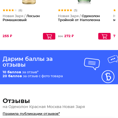
(6)
(5)
Новая Заря /
Лосьон
Новая Заря /
Одеколон
Но
Ромашковый
Тройной от Наполеона
му
255 ₽
272 ₽
75
306
Дарим баллы за
отзывы
10 баллов
за отзыв*
20 баллов
за отзыв с фото товара
Отзывы
на Одеколон Красная Москва Новая Заря
Правила публикации отзывов*