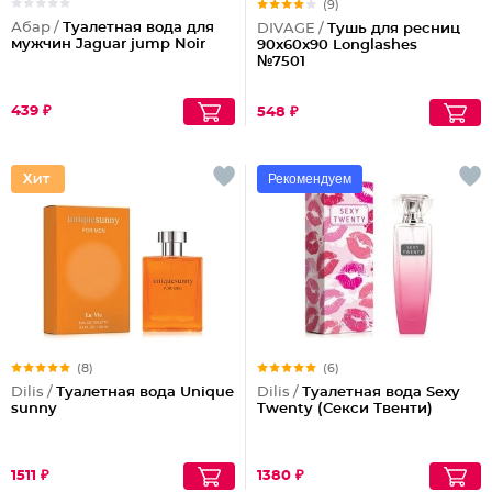
(9)
Абар /
Туалетная вода для
DIVAGE /
Тушь для ресниц
мужчин Jaguar jump Noir
90x60x90 Longlashes
№7501
439 ₽
548 ₽
Рекомендуем
(8)
(6)
Dilis /
Туалетная вода Unique
Dilis /
Туалетная вода Sexy
sunny
Twenty (Секси Твенти)
1511 ₽
1380 ₽