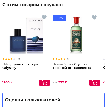
С этим товаром покупают
-11%
(3)
(5)
Но
Dilis /
Туалетная вода
Новая Заря /
Одеколон
Ко
Odyssey
Тройной от Наполеона
78
1960 ₽
272 ₽
306
Оценки пользователей