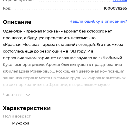
Страна бренда:
Россия
Код:
1000078265
Описание
Нашли ошибку в описании?
Одеколон «Красная Москва» – аромат, без которого нет
прошлого, а будущее представить невозможно.
«Красная Москва» – аромат, ставший легендой. Его премьера
состоялась еще до революции – в 1913 году. И в
первоначальном варианте название звучало как «Любимый
букет императрицы». Аромат был выпущен к празднованию
юбилея Дома Романовых… Роскошная цветочная композиция,
занявшая первые места на самых крупных мировых выставках,
до сих пор хранится во Франции, в версальском музее
ароматов.
Читать все
В одеколоне «Красная Москва» слышатся ритмы большого
города, его история, традиции, сюжеты, над которыми время
Характеристики
не властно.
Пол и возраст
Знакомство с ароматом происходит с верхних нот.
Мужской
Насыщенные цитрусово-пряные мотивы бергамота,