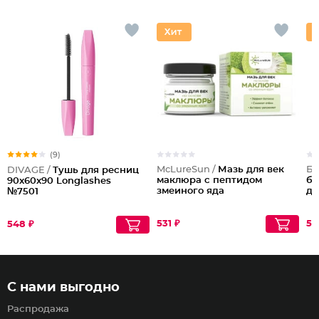
(9)
McLureSun /
Мазь для век
Би
DIVAGE /
Тушь для ресниц
маклюра с пептидом
бе
90x60x90 Longlashes
змеиного яда
дн
№7501
531 ₽
58
548 ₽
С нами выгодно
Распродажа