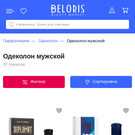
Распродажа
Акции
Новинки
Хит продаж
Все бренды
0-9
A
B
C
D
E
F
G
H
I
J
K
L
M
N
O
P
Q
R
S
T
U
V
W
Y
Z
А
Б
В
Д
З
И
М
О
К
Л
Н
П
Р
С
Т
У
Ф
Ч
Парфюмерия
Одеколон
Одеколон мужской
Одеколон мужской
37 товаров
Фильтр
Сортировка