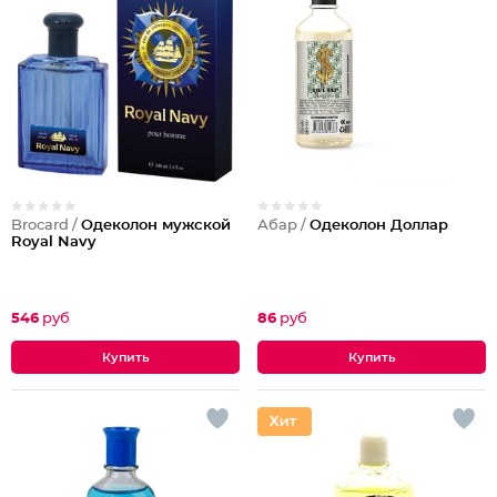
Brocard /
Одеколон мужской
Абар /
Одеколон Доллар
Royal Navy
546
руб
86
руб