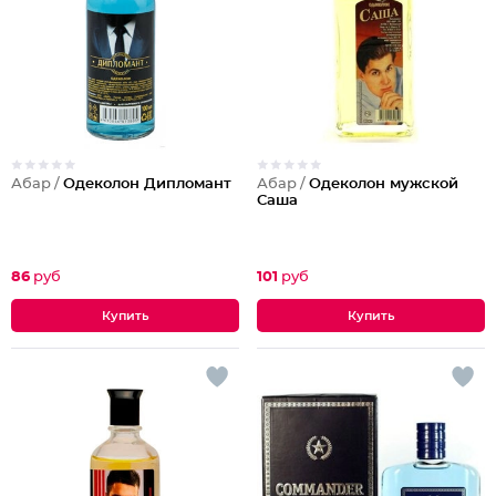
Абар /
Одеколон Дипломант
Абар /
Одеколон мужской
Саша
86
руб
101
руб