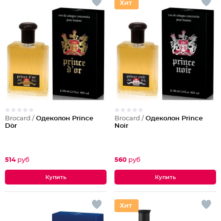
Brocard /
Одеколон Prince
Brocard /
Одеколон Prince
D`or
Noir
514
руб
560
руб