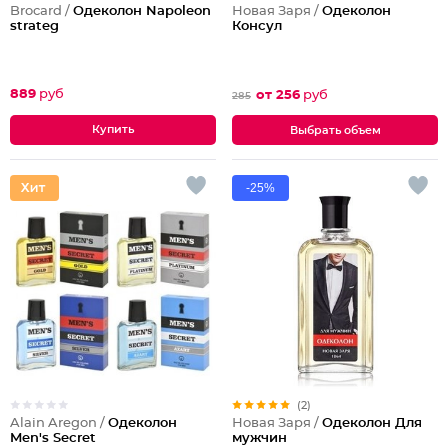
Brocard /
Одеколон Napoleon
Новая Заря /
Одеколон
strateg
Консул
889
руб
от 256
руб
285
Выбрать объем
-25%
(2)
Alain Aregon /
Одеколон
Новая Заря /
Одеколон Для
Men's Secret
мужчин