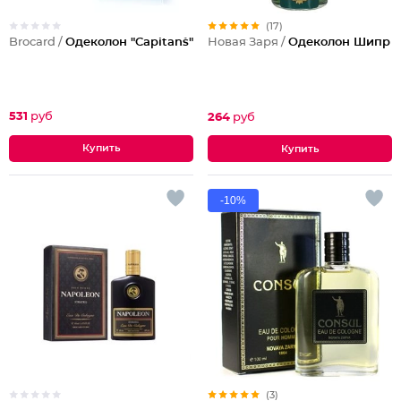
(17)
Brocard /
Одеколон "Capitan`s"
Новая Заря /
Одеколон Шипр
531
руб
264
руб
-10%
(3)