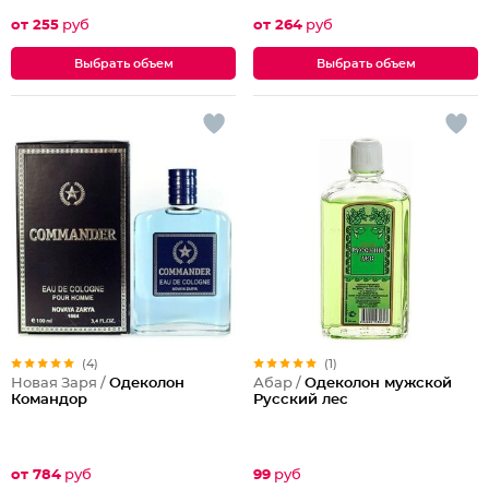
от 255
руб
от 264
руб
Выбрать объем
Выбрать объем
(4)
(1)
Новая Заря /
Одеколон
Абар /
Одеколон мужской
Командор
Русский лес
от 784
руб
99
руб