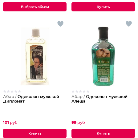
Выбрать объем
Абар /
Одеколон мужской
Абар /
Одеколон мужской
Дипломат
Алеша
101
руб
99
руб