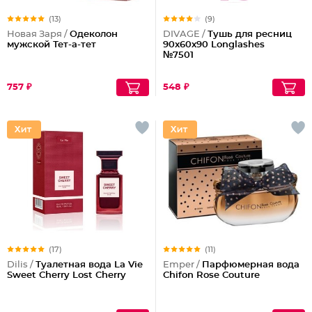
(13)
(9)
Новая Заря /
Одеколон
DIVAGE /
Тушь для ресниц
мужской Тет-а-тет
90x60x90 Longlashes
№7501
757 ₽
548 ₽
(17)
(11)
Dilis /
Туалетная вода La Vie
Emper /
Парфюмерная вода
Sweet Cherry Lost Cherry
Chifon Rose Couture