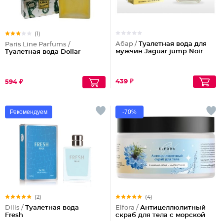
(1)
Абар /
Туалетная вода для
Paris Line Parfums /
мужчин Jaguar jump Noir
Туалетная вода Dollar
439 ₽
594 ₽
Рекомендуем
-70%
(2)
(4)
Dilis /
Туалетная вода
Elfora /
Антицеллюлитный
Fresh
скраб для тела с морской