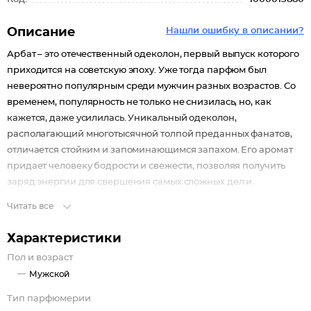
Описание
Нашли ошибку в описании?
Арбат – это отечественный одеколон, первый выпуск которого
приходится на советскую эпоху. Уже тогда парфюм был
невероятно популярным среди мужчин разных возрастов. Со
временем, популярность не только не снизилась, но, как
кажется, даже усилилась. Уникальный одеколон,
располагающий многотысячной толпой преданных фанатов,
отличается стойким и запоминающимся запахом. Его аромат
придает человеку бодрости и свежести, позволяя получить
заряд энергии для свершения самых сложных дел и
поступков.
Читать все
Произведенный на свет в 1982 году, одеколон Арбат по-
прежнему удивляет необычностью подбора фужерно-
Характеристики
древесных ингредиентов. Стойкий запах начинает
Пол и возраст
рассказывать свою ольфакторную историю ароматическими
Мужской
сентенциями лимона, бергамота и базилика. Эффектный
цитрусовый старт, дополненный душистостью специи, с самого
Тип парфюмерии
начала привлекает внимание своей оригинальностью,