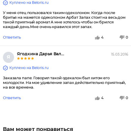
Куплено на Beloris.ru
У меня отец пользовался таким одеколоном. Когда после
бритья на мажется одеколоном Арбат Запах стоит на весь дом
такой приятный аромат А мне хотелось чтобы он брился
каждый день.Мне очень нравился этот запах.
Ответить
4
0
Ягодкина Дарья Валериевна
15.03.2016
Я
Куплено на Beloris.ru
Заказала папе. Говорил такой одекалон был хитом его
молодости. На мое удивление запах действительно приятный,
на все времена.
Ответить
4
0
Вам может понравиться