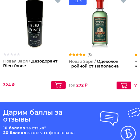
-11%
(5)
Новая Заря /
Дезодорант
Новая Заря /
Одеколон
Но
Bleu fonce
Тройной от Наполеона
му
324 ₽
272 ₽
75
306
Дарим баллы за
отзывы
10 баллов
за отзыв*
20 баллов
за отзыв с фото товара