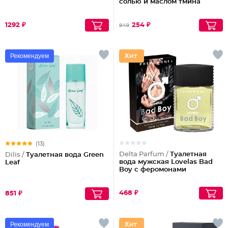
солью и маслом тмина
1292 ₽
254 ₽
849
Рекомендуем
(13)
Delta Parfum /
Туалетная
Dilis /
Туалетная вода Green
вода мужская Lovelas Bad
Leaf
Boy с феромонами
468 ₽
851 ₽
Рекомендуем