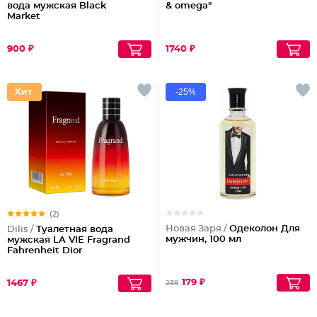
вода мужская Black
& omega"
Market
900 ₽
1740 ₽
-25%
(2)
Новая Заря /
Одеколон Для
Dilis /
Туалетная вода
мужчин, 100 мл
мужская LA VIE Fragrand
Fahrenheit Dior
179 ₽
1467 ₽
239