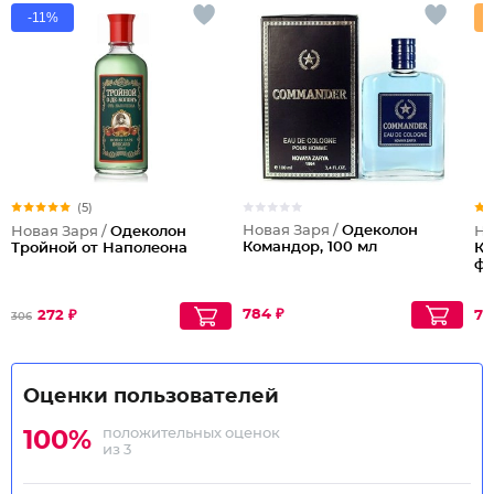
-11%
(5)
Новая Заря /
Одеколон
Новая Заря /
Одеколон
Но
Командор, 100 мл
Тройной от Наполеона
Ко
фу
784 ₽
272 ₽
78
306
Оценки пользователей
положительных оценок
100%
из 3