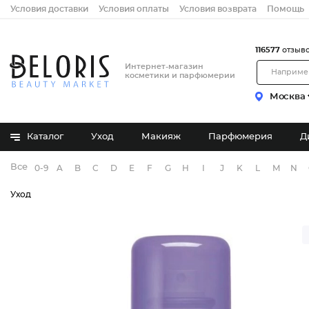
Условия доставки
Условия оплаты
Условия возврата
Помощь
116577
отзыв
Интернет-магазин
косметики и парфюмерии
Москва
Каталог
Уход
Макияж
Парфюмерия
Д
Все бренды
0-9
A
B
C
D
E
F
G
H
I
J
K
L
M
N
Уход