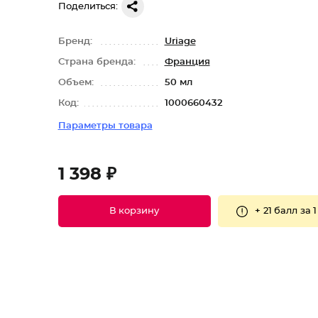
Поделиться:
Бренд:
Uriage
Страна бренда:
Франция
Объем:
50 мл
Код:
1000660432
Параметры товара
1 398 ₽
+
21 балл
за 1
В корзину