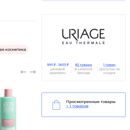
ая косметика
995 ₽ - 5603 ₽
82 товара
1 товар
ценовой
В каталоге
Доступно по
диапазон
бренда
скидке
Просмотренные товары
+ 1 товаров