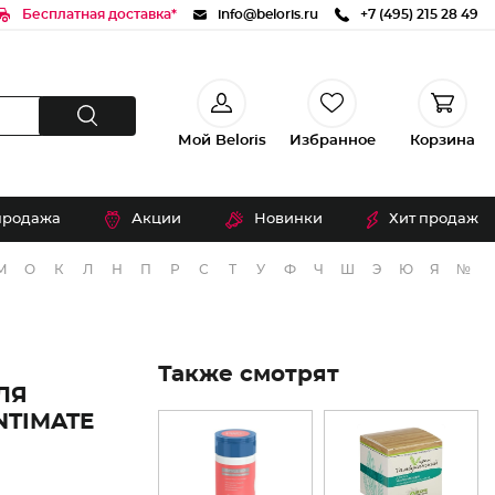
Бесплатная доставка*
info@beloris.ru
+7 (495) 215 28 49
Мой Beloris
Избранное
Корзина
продажа
Акции
Новинки
Хит продаж
М
О
К
Л
Н
П
Р
С
Т
У
Ф
Ч
Ш
Э
Ю
Я
№
Также смотрят
ЛЯ
NTIMATE