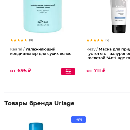
(8)
(4)
Kaaral /
Увлажняющий
Kezy /
Маска для при
кондиционер для сухих волос
густоты с гиалуроно
кислотой "Anti-age m
от 695 ₽
от 711 ₽
Товары бренда Uriage
-6%