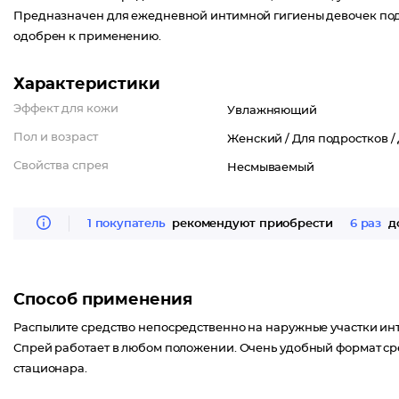
Предназначен для ежедневной интимной гигиены девочек под
одобрен к применению.
Характеристики
Эффект для кожи
Увлажняющий
Пол и возраст
Женский /
Для подростков /
Свойства спрея
Несмываемый
1 покупатель
рекомендуют приобрести
6 раз
до
Способ применения
Распылите средство непосредственно на наружные участки инт
Спрей работает в любом положении. Очень удобный формат сре
стационара.