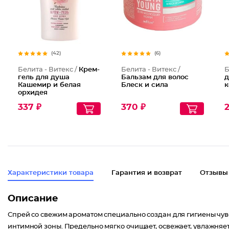
(42)
(6)
Белита - Витекс /
Крем-
Белита - Витекс /
Б
гель для душа
Бальзам для волос
д
Кашемир и белая
Блеск и сила
к
орхидея
337 ₽
370 ₽
2
Характеристики товара
Гарантия и возврат
Отзывы
Описание
Спрей со свежим ароматом специально создан для гигиены чу
интимной зоны. Предельно мягко очищает, освежает, увлажняет