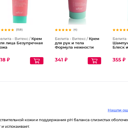
(158)
(4)
елита - Витекс /
Крем
Белита - Витекс /
Крем
Белита 
ля лица Безупречная
для рук и тела
Шампун
ожа
Формула нежности
Блеск и
18 ₽
341 ₽
355 ₽
Нашли ош
вствительной кожи и поддержания рН баланса слизистых оболоче
 и успокаивает.