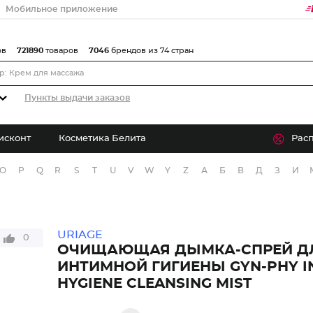
Мобильное приложение
ов
721890
товаров
7046
брендов из 74 стран
Пункты выдачи заказов
исконт
Косметика Белита
Рас
O
P
Q
R
S
T
U
V
W
Y
Z
А
Б
В
Д
З
И
URIAGE
0
ОЧИЩАЮЩАЯ ДЫМКА-СПРЕЙ Д
ИНТИМНОЙ ГИГИЕНЫ GYN-PHY I
HYGIENE CLEANSING MIST