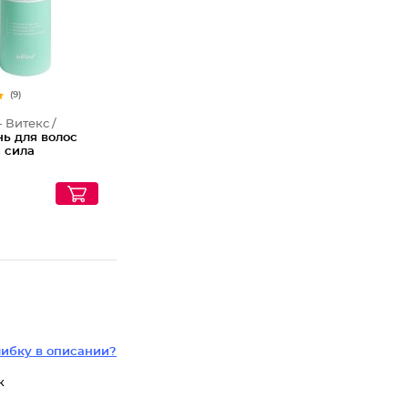
(9)
- Витекс /
ь для волос
 сила
ибку в описании?
к