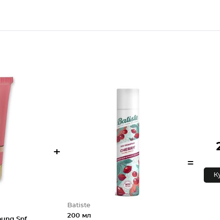
+
=
К
Batiste
200 мл
oung Spf