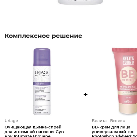
Комплексное решение
+
Uriage
Белита - Витекс
Очищающая дымка-спрей
ВВ-крем для лица
для интимной гигиены Gyn-
универсальный тон
Phy Intimate Hygiene
Photoshop эффект Y