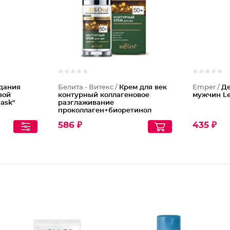
дания
Белита - Витекс /
Крем для век
Emper /
Де
вой
контурный коллагеновое
мужчин L
ask"
разглаживание
проколлаген+биоретинол
Lift&oval 50+
586 ₽
435 ₽